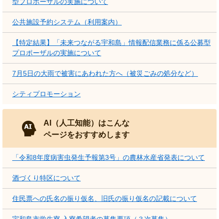
型プロポーザルの実施について
公共施設予約システム（利用案内）
【特定結果】「未来つながる宇和島」情報配信業務に係る公募型
プロポーザルの実施について
7月5日の大雨で被害にあわれた方へ（被災ごみの処分など）
シティプロモーション
AI（人工知能）はこんな
ページをおすすめします
「令和8年度病害虫発生予報第3号」の農林水産省発表について
酒づくり特区について
住民票への氏名の振り仮名、旧氏の振り仮名の記載について