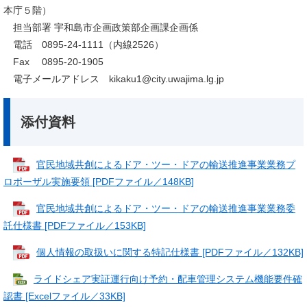
本庁５階）
担当部署 宇和島市企画政策部企画課企画係
電話 0895-24-1111（内線2526）
Fax 0895-20-1905
電子メールアドレス kikaku1@city.uwajima.lg.jp
添付資料
官民地域共創によるドア・ツー・ドアの輸送推進事業業務プ
ロポーザル実施要領 [PDFファイル／148KB]
官民地域共創によるドア・ツー・ドアの輸送推進事業業務委
託仕様書 [PDFファイル／153KB]
個人情報の取扱いに関する特記仕様書 [PDFファイル／132KB]
ライドシェア実証運行向け予約・配車管理システム機能要件確
認書 [Excelファイル／33KB]