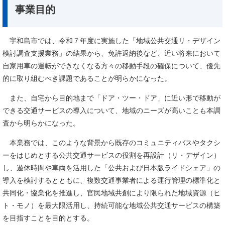
事業目的
宇和島市では、令和７年度に実施した「地域公共交通リ・デザイン
検討調査支援業務」の結果から、免許返納後など、近い将来において
自家用車の運転ができなくなる方々の移動手段の確保について、優先
的に取り組むべき課題であることが明らかになった。
また、自宅から目的地まで「ドア・ツー・ドア」に近い形で移動が
できる交通サービスの導入について、地域のニーズが高いことも本調
査から明らかになった。
本業務では、このような背景から既存のコミュニティバスやタクシ
ーをはじめとする公共交通サービスの役割を再設計（リ・デザイン）
し、遊休時間や車両を活用した「公共および日本版ライドシェア」の
導入を検討するとともに、複数交通事業者による運行管理の標準化と
共同化・協業化を推進し、官民地域共創により限られた地域資源（ヒ
ト・モノ）を最大限活用し、持続可能な地域公共交通サービスの構築
を目指すことを目的とする。​