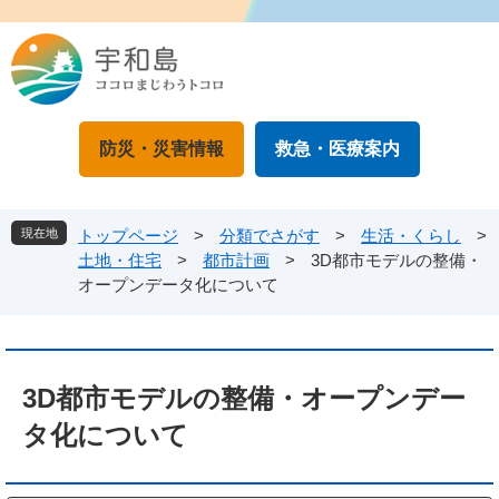
ペ
メ
ー
ニ
ジ
ュ
の
ー
先
を
頭
飛
防災・災害情報
救急・医療案内
で
ば
す
し
。
て
本
現在地
トップページ
>
分類でさがす
>
生活・くらし
>
文
土地・住宅
>
都市計画
>
3D都市モデルの整備・
へ
オープンデータ化について
本
文
3D都市モデルの整備・オープンデー
タ化について