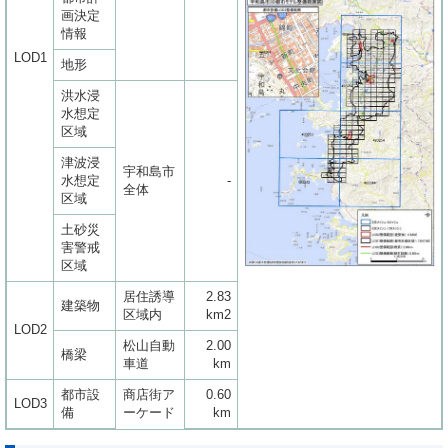
画決定
情報
LOD1
地形
洪水浸
水想定
区域
津波浸
宇和島市
水想定
-
全体
区域
土砂災
害警戒
区域
居住誘導
2.83
建築物
区域内
km2
LOD2
松山自動
2.00
橋梁
車道
km
都市設
商店街ア
0.60
LOD3
備
ーケード
km