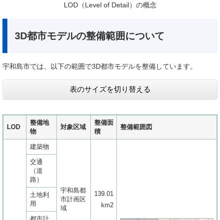
​LOD（Level of Detail）の概念
3D都市モデルの整備範囲について
宇和島市では、以下の範囲で3D都市モデルを整備しています。
表のサイズを切り替える
整備地
整備面
LOD
対象区域
整備範囲図
物
積
建築物
交通
（道
路）
宇和島都
139.01
土地利
市計画区
用
km2
域
都市計