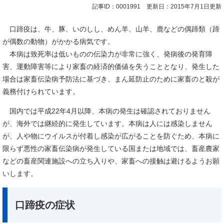
記事ID：0001991
更新日：2015年7月1日更新
口蹄疫は、牛、豚、いのしし、めん羊、山羊、鹿などの偶蹄類（蹄
が偶数の動物）がかかる病気です。
本病は致死率は低いものの伝染力が非常に強く、発病後の発育障
害、運動障害等により家畜の経済的価値を失うこととなり、発生した
場合は家畜伝染病予防法に基づき、まん延防止のために家畜のと殺が
義務付けられています。
国内では平成22年4月以降、本病の発生は確認されておりません
が、海外では継続的に発生しています。本病は人には感染しません
が、人や物にウイルスが付着し感染が広がることを防ぐため、本病に
限らず悪性の家畜伝染病が発生している国または地域では、畜産農家
などの畜産関連施設への立ち入りや、家畜への接触は避けるようお願
いします。
口蹄疫の症状