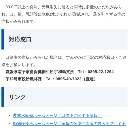
39.0℃以上の発熱、元気消失に陥ると同時に多量のよだれがみら
れ、口、蹄、乳頭等に水疱(水ぶくれ)が形成され、足を引きずる等の
症状がみられます。
対応窓口
口蹄疫の症状がみられた場合は、すみやかに下記の対応窓口へご連
絡をお願いします。
愛媛県南予家畜保健衛生所宇和島支所 Tel：0895-22-1294
宇和島市役所農林課 Tel：0895-49-7022（直通）
リンク
農林水産省ホームページ「口蹄疫に関する情報」
動物検疫所ホームページ「家畜の伝染性疾病の侵入を防止する