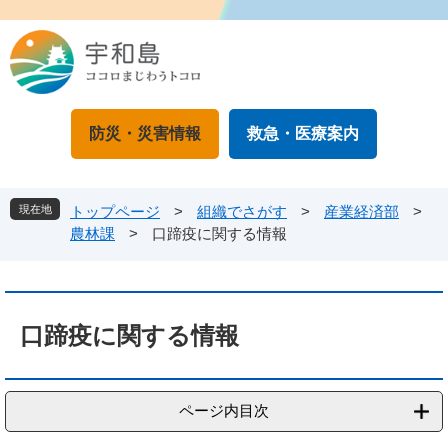
ペ
メ
ー
ニ
ジ
ュ
の
ー
先
を
頭
飛
防災・災害情報
救急・医療案内
で
ば
す
し
。
て
本
現在地
トップページ
>
組織でさがす
>
産業経済部
>
文
農林課
>
口蹄疫に関する情報
へ
本
文
口蹄疫に関する情報
ページ内目次