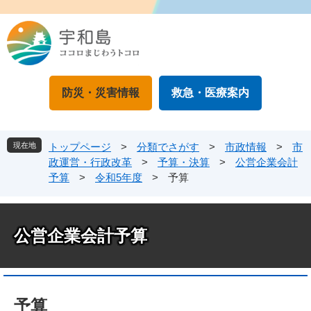
ペ
メ
ー
ニ
ジ
ュ
の
ー
先
を
頭
飛
防災・災害情報
救急・医療案内
で
ば
す
し
。
て
本
現在地
トップページ
>
分類でさがす
>
市政情報
>
市
文
政運営・行政改革
>
予算・決算
>
公営企業会計
へ
予算
>
令和5年度
>
予算
公営企業会計予算
本
文
予算