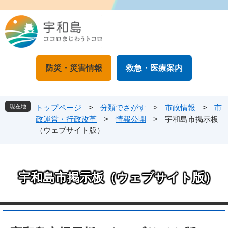
ペ
メ
ー
ニ
ジ
ュ
の
ー
先
を
頭
飛
防災・災害情報
救急・医療案内
で
ば
す
し
。
て
本
現在地
トップページ
>
分類でさがす
>
市政情報
>
市
文
政運営・行政改革
>
情報公開
>
宇和島市掲示板
へ
（ウェブサイト版）
宇和島市掲示板（ウェブサイト版）
本
文