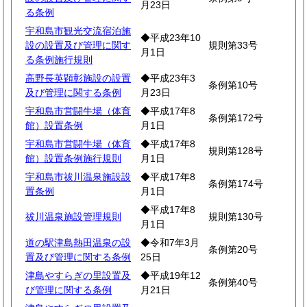
月23日
る条例
宇和島市観光交流宿泊施
◆平成23年10
設の設置及び管理に関す
規則第33号
月1日
る条例施行規則
高野長英顕彰施設の設置
◆平成23年3
条例第10号
及び管理に関する条例
月23日
宇和島市営闘牛場（体育
◆平成17年8
条例第172号
館）設置条例
月1日
宇和島市営闘牛場（体育
◆平成17年8
規則第128号
館）設置条例施行規則
月1日
宇和島市祓川温泉施設設
◆平成17年8
条例第174号
置条例
月1日
◆平成17年8
祓川温泉施設管理規則
規則第130号
月1日
道の駅津島熱田温泉の設
◆令和7年3月
条例第20号
置及び管理に関する条例
25日
津島やすらぎの里設置及
◆平成19年12
条例第40号
び管理に関する条例
月21日