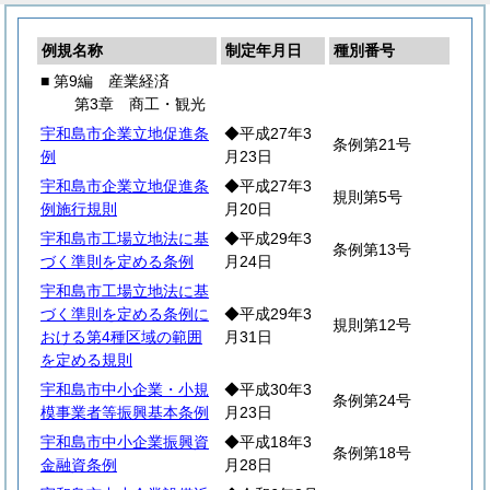
例規名称
制定年月日
種別番号
■ 第9編 産業経済
第3章 商工・観光
宇和島市企業立地促進条
◆平成27年3
条例第21号
例
月23日
宇和島市企業立地促進条
◆平成27年3
規則第5号
例施行規則
月20日
宇和島市工場立地法に基
◆平成29年3
条例第13号
づく準則を定める条例
月24日
宇和島市工場立地法に基
づく準則を定める条例に
◆平成29年3
規則第12号
おける第4種区域の範囲
月31日
を定める規則
宇和島市中小企業・小規
◆平成30年3
条例第24号
模事業者等振興基本条例
月23日
宇和島市中小企業振興資
◆平成18年3
条例第18号
金融資条例
月28日