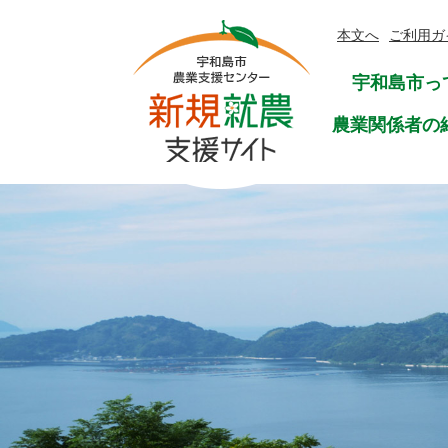
ペ
メ
ー
ニ
本文へ
ご利用ガ
ジ
ュ
宇和島市っ
の
ー
先
を
農業関係者の
頭
飛
で
ば
す
し
。
て
本
文
へ