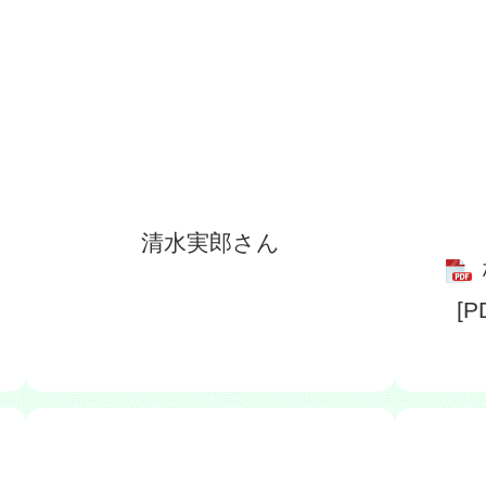
清水実郎さん
[