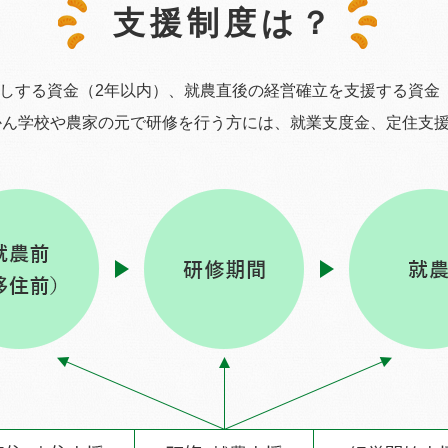
支援制度は？
しする資金（2年以内）、
就農直後の経営確立を支援する資金
かん学校や
農家の元で研修を行う方には、就業支度金、
定住支