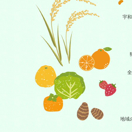
宇和
全
地域