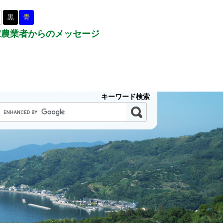
黒
青
輩農業者からのメッセージ
キーワード検索
キ
ー
ワ
ー
ド
検
索