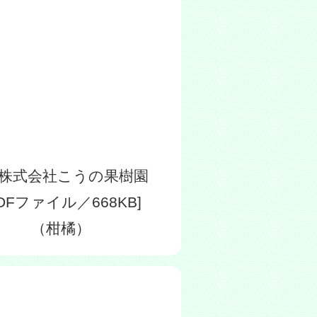
株式会社こうの果樹園
PDFファイル／668KB]
（柑橘）