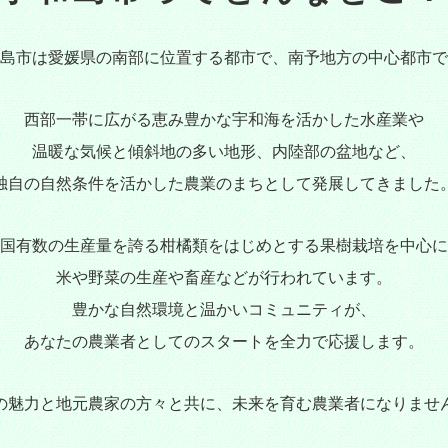
島市は愛媛県の南部に位置する都市で、
南予地方の中心都市で
西部一帯に広がる恵み豊かな宇和海を活かした
水産業や
温暖な気候と傾斜地の多い地形、
内陸部の盆地など、
独自の自然条件を活かした
農業のまちとして発展してきました
国有数の生産量を誇る
柑橘類をはじめとする果樹栽培を中心に
米や野菜の生産や畜産などが行われています。
豊かな自然環境と温かいコミュニティが、
あなたの農業者としてのスタートを
全力で応援します。
の魅力と地元農家の方々と共に、
未来を育む農業者になりませ