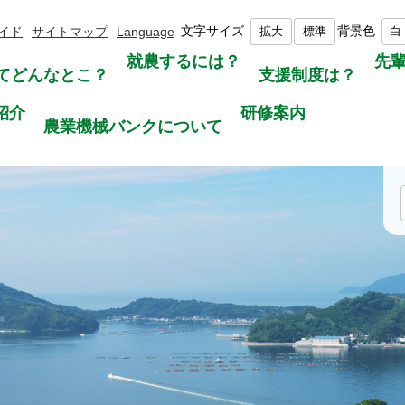
文字サイズ
背景色
イド
サイトマップ
Language
拡大
標準
白
就農するには？
先
てどんなとこ？
支援制度は？
紹介
研修案内
農業機械バンクについて