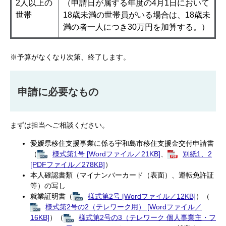
2人以上の
（申請日が属する年度の4月1日において
世帯
18歳未満の世帯員がいる場合は、18歳未
満の者一人につき30万円を加算する。）
※予算がなくなり次第、終了します。​
申請に必要なもの​
まずは担当へご相談ください。
愛媛県移住支援事業に係る宇和島市移住支援金交付申請書
（
様式第1号 [Wordファイル／21KB]
、
別紙1、2
[PDFファイル／278KB]
）
本人確認書類（マイナンバーカード（表面）、運転免許証
等）の写し
就業証明書（
様式第2号 [Wordファイル／12KB]
）（
様式第2号の2（テレワーク用） [Wordファイル／
16KB]
）（
様式第2号の3（テレワーク 個人事業主・フ