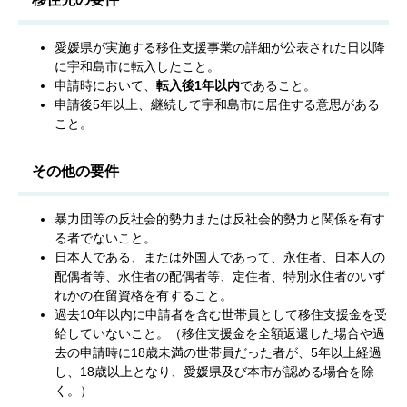
愛媛県が実施する移住支援事業の詳細が公表された日以降
に宇和島市に転入したこと。
申請時において、
転入後1年以内
であること。
申請後5年以上、継続して宇和島市に居住する意思がある
こと。
その他の要件
暴力団等の反社会的勢力または反社会的勢力と関係を有す
る者でないこと。
日本人である、または外国人であって、永住者、日本人の
配偶者等、永住者の配偶者等、定住者、特別永住者のいず
れかの在留資格を有すること。
過去10年以内に申請者を含む世帯員として移住支援金を受
給していないこと。（移住支援金を全額返還した場合や過
去の申請時に18歳未満の世帯員だった者が、5年以上経過
し、18歳以上となり、愛媛県及び本市が認める場合を除
く。）