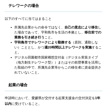
テレワークの場合
以下のすべてに当てはまること
所属先企業からの命令ではなく、
自己の意志により移住
し
た場合であって、宇和島市を生活の本拠とし、
移住前での
業務を引き続き行う
こと。
宇和島市でテレワークにより勤務する
（原則、通勤しな
い）こととし、かつ
週20時間以上テレワークを実施
するこ
と。
デジタル田園都市国家構想交付金（デジタル実装タイプ
（地方創生テレワーク型））またはその前歴事業を活用し
た取組の中で、所属先企業等からこの移住者に資金提供さ
れていないこと。
起業の場合
申請時において、愛媛県が交付する起業支援金の交付決定を
1年
以内
に受けていること。