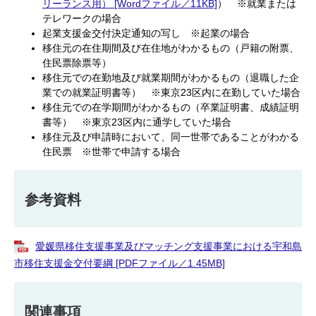
リーランス用） [Wordファイル／11KB]
） ※就業または
テレワークの場合
起業支援金交付決定通知の写し ※起業の場合
移住元の在住期間及び在住地がわかるもの（戸籍の附票、
住民票除票等）
移住元での在勤地及び就業期間がわかるもの（退職した企
業での就業証明書等） ※東京23区内に在勤していた場合
移住元での在学期間がわかるもの（卒業証明書、成績証明
書等） ※東京23区内に通学していた場合
移住元及び申請時において、同一世帯であることがわかる
住民票 ※世帯で申請する場合
参考資料
愛媛県移住支援事業及びマッチング支援事業における宇和島
市移住支援金交付要綱 [PDFファイル／1.45MB]
関連事項