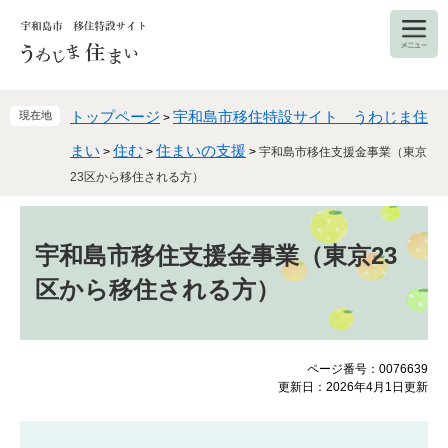
ペ
メ
ー
ニ
ジ
ュ
の
ー
先
を
頭
飛
トップページ
宇和島市移住特設サイト うわじま住
現在地
>
で
ば
まい
住む
住まいの支援
>
>
>
宇和島市移住支援金事業（東京
す
し
。
て
23区から移住される方）
本
本
文
文
へ
宇和島市移住支援金事業（東京23
区から移住される方）
ページ番号：0076639
更新日：2026年4月1日更新