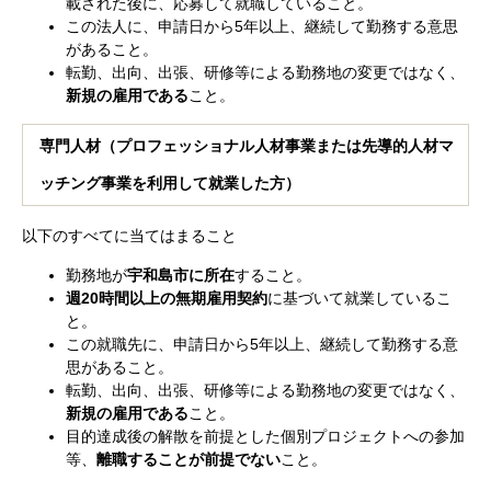
載された後に、応募して就職していること。
この法人に、申請日から5年以上、継続して勤務する意思
があること。
転勤、出向、出張、研修等による勤務地の変更ではなく、
新規の雇用である
こと。
専門人材（プロフェッショナル人材事業または先導的人材マ
ッチング事業を利用して就業した方）
以下のすべてに当てはまること
勤務地が
宇和島市に所在
すること。
週20時間以上の無期雇用契約
に基づいて就業しているこ
と。
この就職先に、申請日から5年以上、継続して勤務する意
思があること。
転勤、出向、出張、研修等による勤務地の変更ではなく、
新規の雇用である
こと。
目的達成後の解散を前提とした個別プロジェクトへの参加
等、
離職することが前提でない
こと。