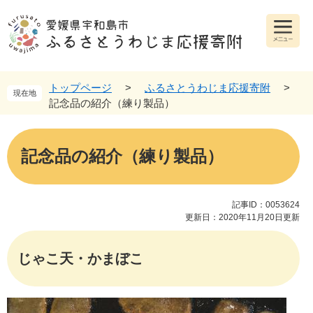
ペ
メ
ー
ニ
ジ
ュ
メ
ニ
の
ー
ュ
先
を
ー
頭
飛
トップページ
>
ふるさとうわじま応援寄附
>
現在地
で
ば
記念品の紹介（練り製品）
す
し
。
て
本
本
文
記念品の紹介（練り製品）
文
へ
記事ID：0053624
更新日：2020年11月20日更新
じゃこ天・かまぼこ