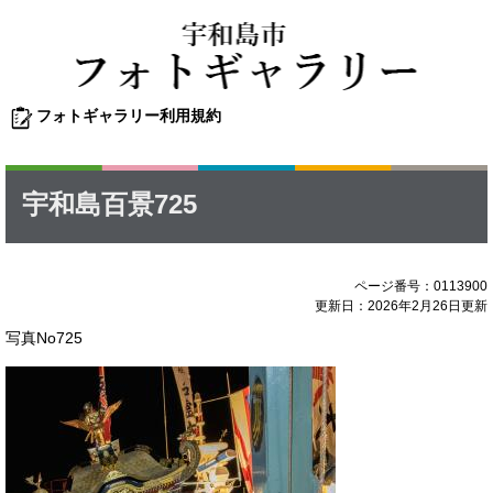
ペ
メ
ー
ニ
ジ
ュ
の
ー
先
を
フォトギャラリー利用規約
頭
飛
本
で
ば
文
す
し
。
て
宇和島百景725
本
文
へ
ページ番号：0113900
更新日：2026年2月26日更新
写真No725