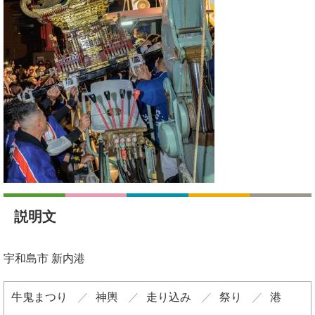
説明文
宇和島市 新内港
牛鬼まつり
神輿
走り込み
祭り
港