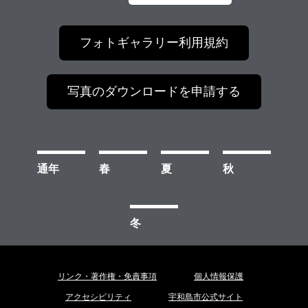
カ
ス
タ
ム
フォトギャラリー利用規約
検
索
写真のダウンロードを申請する
通年
春
夏
秋
冬
リンク・著作権・免責事項
個人情報保護
アクセシビリティ
宇和島市公式サイト