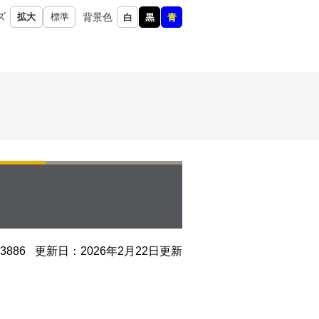
ズ
背景色
拡大
標準
白
黒
青
886
更新日：2026年2月22日更新