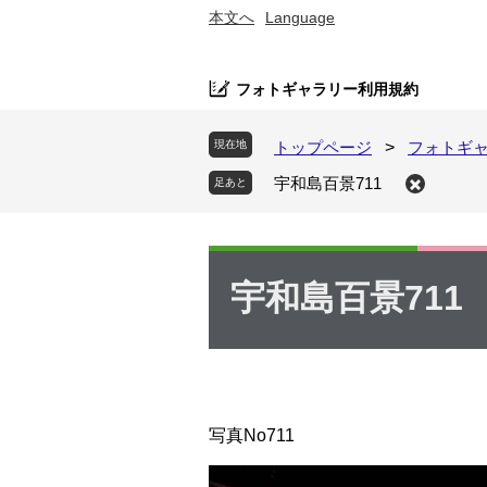
ペ
メ
本文へ
Language
ー
ニ
ジ
ュ
フォトギャラリー利用規約
の
ー
先
を
頭
飛
現在地
トップページ
>
フォトギ
で
ば
宇和島百景711
す
し
。
て
本
本
文
文
宇和島百景711
へ
写真No711