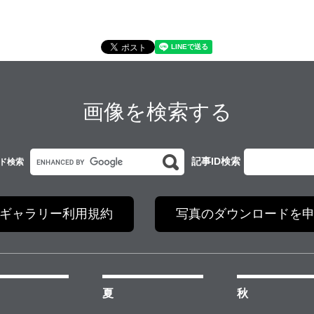
画像を検索する
G
記事ID検索
ド検索
o
o
g
ギャラリー利用規約
写真のダウンロードを
l
e
カ
ス
タ
夏
秋
ム
検