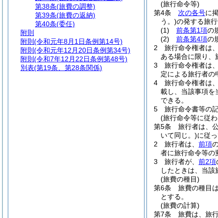
(旅行命令等)
第38条
(旅費の調整)
第4条
次の各号
に
第39条
(旅費の返納)
う。)
の発する旅行
第40条
(委任)
(1)
前条第1項
の
附則
(2)
前条第4項
の
附則
(令和元年8月1日条例第14号)
2
旅行命令権者は
附則
(令和元年12月20日条例第34号)
ある場合に限り、
附則
(令和7年12月22日条例第48号)
3
旅行命令権者は
別表
(第19条、第28条関係)
定による旅行者の
4
旅行命令権者は
載し、当該事項を
できる。
5
旅行命令書等の
(旅行命令等に従わ
第5条
旅行者は、
いて同じ。)
に従っ
2
旅行者は、
前項
者に旅行命令等の
3
旅行者が、
前2項
したときは、当該
(旅費の種目)
第6条
旅費の種目
とする。
(旅費の計算)
第7条
旅費は、旅