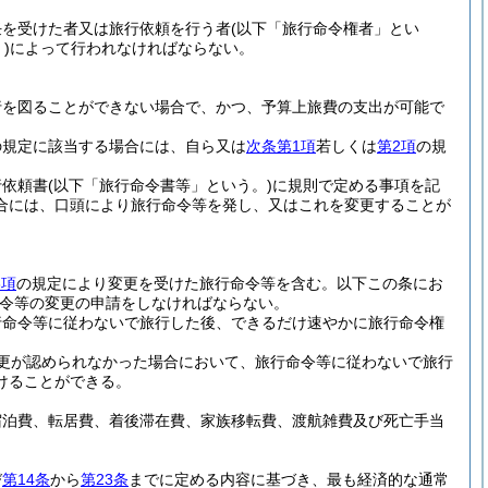
任を受けた者又は旅行依頼を行う者
(以下「旅行命令権者」とい
)
によって行われなければならない。
行を図ることができない場合で、かつ、予算上旅費の支出が可能で
の規定に該当する場合には、自ら又は
次条第1項
若しくは
第2項
の規
行依頼書
(以下「旅行命令書等」という。)
に規則で定める事項を記
合には、口頭により旅行命令等を発し、又はこれを変更することが
3項
の規定により変更を受けた旅行命令等を含む。以下この条にお
令等の変更の申請をしなければならない。
行命令等に従わないで旅行した後、できるだけ速やかに旅行命令権
更が認められなかった場合において、旅行命令等に従わないで旅行
けることができる。
宿泊費、転居費、着後滞在費、家族移転費、渡航雑費及び死亡手当
び
第14条
から
第23条
までに定める内容に基づき、最も経済的な通常