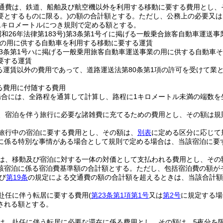
通費は、鉄道、船舶及び航空機以外を利用する移動に要する費用とし、
要とするものに限る。)
の額の合計額とする。
ただし、公務上の必要又は
1キロメートルにつき規則で定める額とする。
昭和26年法律第183号)
第3条第1号イに掲げる一般乗合旅客自動車運送事
の用に供する自動車を利用する移動に要する運賃
3条第1号ハに掲げる一般乗用旅客自動車運送事業の用に供する自動車
要する運賃
る運賃以外の費用であって、道路運送法第80条第1項の許可を受けて業
る費用に付随する費用
場合には、全路程を通算して計算し、路程に1キロメートル未満の端数を
、宿泊を伴う旅行に必要な諸雑費に充てるための費用とし、その額は規
旅行中の宿泊に要する費用とし、その額は、
別表
に定める区分に応じて
に係る特別な事情がある場合として規則で定める場合は、当該宿泊に要
は、移動及び宿泊に対する一体の対価として支払われる費用とし、その
該宿泊に係る宿泊費基準額の合計額とする。
ただし、包括宿泊費の額が
び
第19条
の規定による交通費の額の合計額を超えるときは、当該合計額
赴任に伴う転居に要する費用
(
第23条第1項第1号
又は
第2号
に規定する場
される額とする。
は、赴任に伴う転居に必要な滞在に係る費用とし、その額は、5夜分を