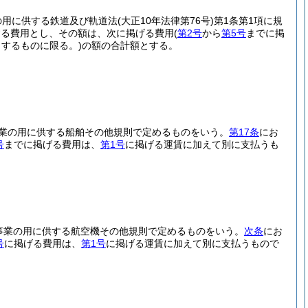
の用に供する鉄道及び軌道法
(大正10年法律第76号)
第1条第1項に規
する費用とし、その額は、次に掲げる費用
(
第2号
から
第5号
までに掲
するものに限る。)
の額の合計額とする。
事業の用に供する船舶その他規則で定めるものをいう。
第17条
にお
号
までに掲げる費用は、
第1号
に掲げる運賃に加えて別に支払うも
送事業の用に供する航空機その他規則で定めるものをいう。
次条
にお
号
に掲げる費用は、
第1号
に掲げる運賃に加えて別に支払うもので