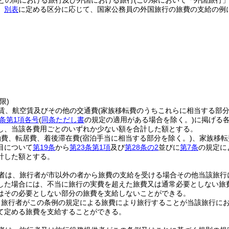
との間における旅行及び外国における旅行
(この条において「外国旅行」
、
別表
に定める区分に応じて、国家公務員の外国旅行の旅費の支給の例
限)
賃、航空賃及びその他の交通費
(家族移転費のうちこれらに相当する部分
7条第1項各号
(
同条ただし書
の規定の適用がある場合を除く。)
に掲げる
し、当該各費用ごとのいずれか少ない額を合計した額とする。
泊費、転居費、着後滞在費
(宿泊手当に相当する部分を除く。)
、家族移転
目について
第19条
から
第23条第1項
及び
第28条の2
並びに
第7条
の規定に
計した額とする。
者は、旅行者が市以外の者から旅費の支給を受ける場合その他当該旅行
した場合には、不当に旅行の実費を超えた旅費又は通常必要としない旅
はその必要としない部分の旅費を支給しないことができる。
、旅行者がこの条例の規定による旅費により旅行することが当該旅行に
て定める旅費を支給することができる。