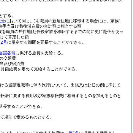
とする。
次号
において同じ。)
を職員の新居住地に移転する場合には、家族1
泊手当及び着後滞在費の合計額に相当する額
族を職員の居住地
(赴任後家族を移転するまでの間に更に赴任があっ
じて算定した額
2号
に規定する期間を延長することができる。
当該各号
に掲げる旅費を支給する。
の交通費
当及び宿泊費
に月額旅費を定めて支給することができる。
おける当該退職等に伴う旅行について、出張又は赴任の例に準じて
の転居に要する費用及び家族移転費に相当するものを加えるものと
延長することができる。
て規則で定めるものとする。