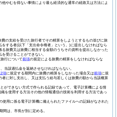
の他やむを得ない事情により最も経済的な通常の経路又は方法によ
旅費の支給を受けた旅行者でその精算をしようとするもの並びに旅
払をする者
(以下「支出命令権者」という。)
に提出しなければなら
係る旅費又は旅費に相当する金額のうちその資料を提出しなかった
払を受けることができない。
該旅行について
前項
の規定による旅費の精算をしなければならな
に、当該過払金を返納させなければならない。
2項
に規定する期間内に旅費の精算をしなかった場合又は
前項
に規
の者に対し支出し、又は支払う給与若しくは旅費の額から当該概算
ことができない方式で作られる記録であって、電子計算機による情
組織を使用する方法その他の情報通信の技術を利用する方法であっ
の使用に係る電子計算機に備えられたファイルへの記録がなされた
期間は、市長が別に定める。