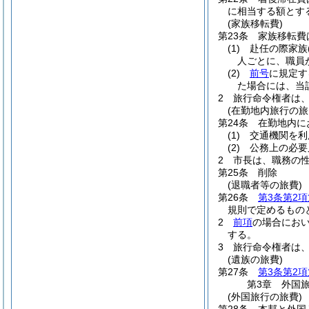
に相当する額とす
(家族移転費)
第23条
家族移転費
(1)
赴任の際家族
人ごとに、職員
(2)
前号
に規定す
た場合には、当
2
旅行命令権者は
(在勤地内旅行の旅
第24条
在勤地内に
(1)
交通機関を利
(2)
公務上の必要
2
市長は、職務の
第25条
削除
(退職者等の旅費)
第26条
第3条第2項
規則で定めるもの
2
前項
の場合にお
する。
3
旅行命令権者は
(遺族の旅費)
第27条
第3条第2項
第3章
外国
(外国旅行の旅費)