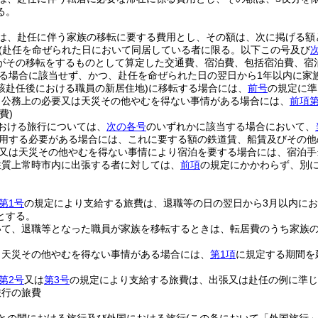
る。
は、赴任に伴う家族の移転に要する費用とし、その額は、次に掲げる額
(赴任を命ぜられた日において同居している者に限る。以下この号及び
がその移転をするものとして算定した交通費、宿泊費、包括宿泊費、宿
る場合に該当せず、かつ、赴任を命ぜられた日の翌日から1年以内に家
該赴任後における職員の新居住地)
に移転する場合には、
前号
の規定に準
、公務上の必要又は天災その他やむを得ない事情がある場合には、
前項第
費)
おける旅行については、
次の各号
のいずれかに該当する場合において、
用する必要がある場合には、これに要する額の鉄道賃、船賃及びその他
又は天災その他やむを得ない事情により宿泊を要する場合には、宿泊手
性質上常時市内に出張する者に対しては、
前項
の規定にかかわらず、別
第1号
の規定により支給する旅費は、退職等の日の翌日から3月以内に
とする。
いて、退職等となった職員が家族を移転するときは、転居費のうち家族
、天災その他やむを得ない事情がある場合には、
第1項
に規定する期間を
第2号
又は
第3号
の規定により支給する旅費は、出張又は赴任の例に準じ
旅行の旅費