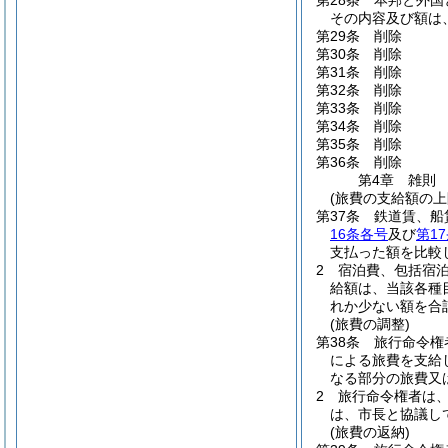
第28条
本邦と外国
その内容及び額は
第29条
削除
第30条
削除
第31条
削除
第32条
削除
第33条
削除
第34条
削除
第35条
削除
第36条
削除
第4章
雑則
(旅費の支給額の上
第37条
鉄道賃、船
16条各号
及び
第1
支払った額を比較
2
宿泊費、包括宿
給額は、当該各種
れか少ない額を合
(旅費の調整)
第38条
旅行命令権
による旅費を支給
なる部分の旅費又
2
旅行命令権者は
は、市長と協議し
(旅費の返納)