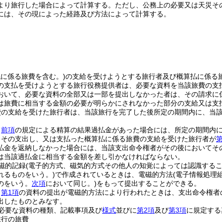
より旅行した場合によって計算する。
ただし、公務上の必要又は天災そ
には、その現によった経路及び方法によって計算する。
払に係る旅費を含む。)
の支給を受けようとする旅行者及び概算払に係る
の支払を受けようとする旅行役務提供者は、必要な資料を当該旅費の支
おいて、必要な資料の全部又は一部を提出しなかった者は、その請求に
は旅費に相当する金額の必要が明らかにされなかった部分の支給又は支
費の支給を受けた旅行者は、当該旅行を完了した後所定の期間内に、当
、
前項
の規定による精算の結果過払金があった場合には、所定の期間内
、その支出し、又は支払った概算払に係る旅費の支給を受けた旅行者が
第
払金を返納しなかった場合には、当該支出命令権者がその後においてそ
は当該過払金に相当する金額を差し引かなければならない。
磁的記録
(電子的方式、磁気的方式その他人の知覚によっては認識する
れるものをいう。)
で作成されているときは、電磁的方法
(電子情報処理
のをいう。
次項
において同じ。)
をもって提出することができる。
り
第1項
の資料の提出が電磁的方法により行われたときは、支出命令権者
出したものとみなす。
必要な資料の種類、記載事項及び
様式
並びに
第2項
及び
第3項
に規定する
旅行の旅費