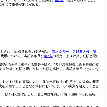
という。)
について支給する旅費は、
第6条
に規定する種目とし、
に準じて市長が別に定める。
を含む。)
に係る旅費の支給額は、
第14条各号
、
第15条各号
、
第
各費用について、当該各条及び
第7条
の規定により計算した額と現に
費
(宿泊手当に相当する部分を除く。)
及び渡航雑費に係る旅費の支
より計算した額と現に支払った額を比較し、当該各種目ごとのいず
における特別の事情により、又は当該旅行の性質上この条例の規定
費を支給することとなる場合においては、その実費を超えることと
おける特別の事情により、又は当該旅行の性質上困難である場合に