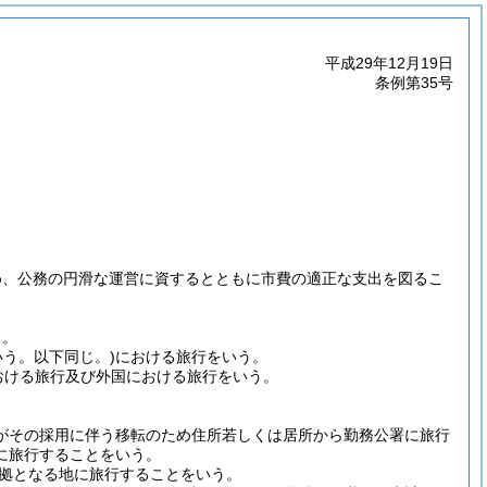
平成29年12月19日
条例第35号
め、公務の円滑な運営に資するとともに市費の適正な支出を図るこ
る。
う。以下同じ。)
における旅行をいう。
おける旅行及び外国における旅行をいう。
がその採用に伴う移転のため住所若しくは居所から勤務公署に旅行
に旅行することをいう。
拠となる地に旅行することをいう。