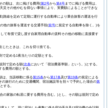
その額は、次に掲げる費用
(
第2号
から
第4号
までに掲げる費用は、
天災その他やむを得ない事情により、実費額によることができな
業
(路線を定めて定期に運行する自動車により乗合旅客の運送を行
その他の旅客を運送する交通手段
(
前号
に規定する自動車を除く。)
を
として有償で貸し渡す自家用自動車の賃料その他の移動に直接要す
生じたときは、これを切り捨てる。
則で定める1夜当たりの定額とする。
規則で定める額
(
次条
において「宿泊費基準額」という。)
とする。
する費用の額とする。
額は、当該移動に係る
第15条
から
第17条
及び
第19条
の規定による
その旅行のために交通機関、宿泊施設等を別々で予約した場合の
第
とする。
合の家族の転居に要する費用を含む。)
とし、その額は規則で定め
限度として、現に宿泊した夜数に係る宿泊手当及び宿泊費の合計額