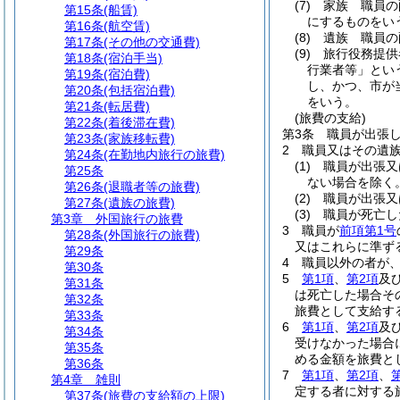
(7)
家族 職員の
第15条
(船賃)
にするものをい
第16条
(航空賃)
(8)
遺族 職員の
第17条
(その他の交通費)
(9)
旅行役務提供
第18条
(宿泊手当)
行業者等」とい
第19条
(宿泊費)
し、かつ、市が
第20条
(包括宿泊費)
をいう。
第21条
(転居費)
(旅費の支給)
第22条
(着後滞在費)
第3条
職員が出張
第23条
(家族移転費)
2
職員又はその遺
第24条
(在勤地内旅行の旅費)
(1)
職員が出張又
第25条
ない場合を除く。
第26条
(退職者等の旅費)
(2)
職員が出張又
第27条
(遺族の旅費)
(3)
職員が死亡し
第3章
外国旅行の旅費
3
職員が
前項第1号
第28条
(外国旅行の旅費)
又はこれらに準ず
第29条
4
職員以外の者が
第30条
5
第1項
、
第2項
及
第31条
は死亡した場合そ
第32条
旅費として支給す
第33条
6
第1項
、
第2項
及
第34条
受けなかった場合
第35条
める金額を旅費と
第36条
7
第1項
、
第2項
、
第4章
雑則
定する者に対する
第37条
(旅費の支給額の上限)