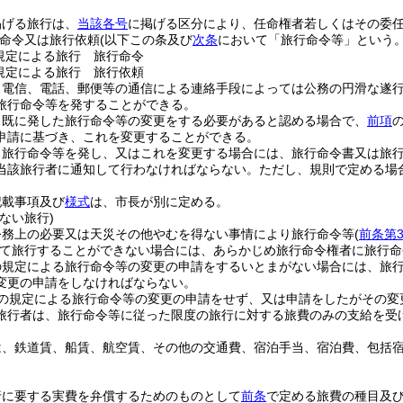
掲げる旅行は、
当該各号
に掲げる区分により、任命権者若しくはその委
命令又は旅行依頼
(以下この条及び
次条
において「旅行命令等」という。
規定による旅行 旅行命令
規定による旅行 旅行依頼
、電信、電話、郵便等の通信による連絡手段によっては公務の円滑な遂
旅行命令等を発することができる。
、既に発した旅行命令等の変更をする必要があると認める場合で、
前項
申請に基づき、これを変更することができる。
、旅行命令等を発し、又はこれを変更する場合には、旅行命令書又は旅
当該旅行者に通知して行わなければならない。
ただし、規則で定める場
記載事項及び
様式
は、市長が別に定める。
ない旅行)
公務上の必要又は天災その他やむを得ない事情により旅行命令等
(
前条第
て旅行することができない場合には、あらかじめ旅行命令権者に旅行命
の規定による旅行命令等の変更の申請をするいとまがない場合には、旅
変更の申請をしなければならない。
の規定による旅行命令等の変更の申請をせず、又は申請をしたがその変
旅行者は、旅行命令等に従った限度の旅行に対する旅費のみの支給を受
は、鉄道賃、船賃、航空賃、その他の交通費、宿泊手当、宿泊費、包括
行に要する実費を弁償するためのものとして
前条
で定める旅費の種目及