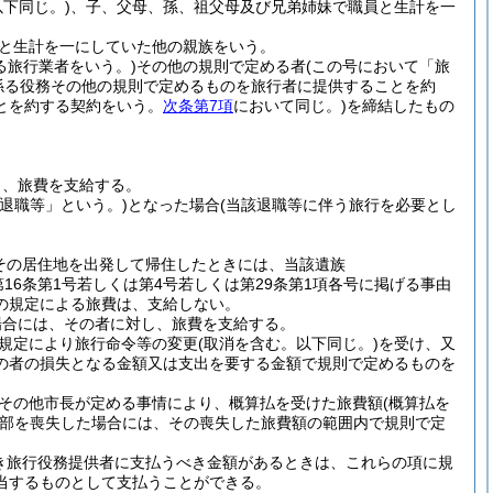
下同じ。)
、子、父母、孫、祖父母及び兄弟姉妹で職員と生計を一
と生計を一にしていた他の親族をいう。
る旅行業者をいう。)
その他の規則で定める者
(この号において「旅
係る役務その他の規則で定めるものを旅行者に提供することを約
とを約する契約をいう。
次条第7項
において同じ。)
を締結したもの
し、旅費を支給する。
「退職等」という。)
となった場合
(当該退職等に伴う旅行を必要とし
その居住地を出発して帰住したときには、当該遺族
第16条第1号若しくは第4号若しくは第29条第1項各号に掲げる事由
の規定による旅費は、支給しない。
場合には、その者に対し、旅費を支給する。
規定により旅行命令等の変更
(取消を含む。以下同じ。)
を受け、又
の者の損失となる金額又は支出を要する金額で規則で定めるものを
その他市長が定める事情により、概算払を受けた旅費額
(概算払を
部を喪失した場合には、その喪失した旅費額の範囲内で規則で定
き旅行役務提供者に支払うべき金額があるときは、これらの項に規
当するものとして支払うことができる。