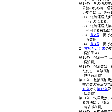
第17条
その他の交
公務のため特に必
い場合には、路程
(1)
道路運送法
(
うものに限る。)
(2)
道路運送法第
利用する移動に
(3)
前2号
に掲げ
る費用
(4)
前3号
に掲げ
2
前項ただし書
の
(宿泊手当)
第18条
宿泊手当は
(宿泊費)
第19条
宿泊費は、
ただし、当該宿泊
(包括宿泊費)
第20条
包括宿泊費
交通費の額及び当
15条
から
第17条
及
(転居費)
第21条
転居費は、
る方法により算定
(着後滞在費)
第22条
着後滞在費