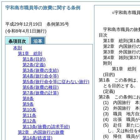
宇和島市職員等の旅費に関する条例
○宇和島市職
平成29年12月19日 条例第35号
宇和島市職員の旅費
(令和8年4月1日施行)
目次
第1章
総則
(第1
条項目次
沿革
第2章
内国旅行
本則
第3章
外国旅行
第1章
総則
第4章
雑則
(第3
第1条
(目的)
附則
第2条
(定義)
第1章
総則
第3条
(旅費の支給)
(目的)
第4条
(旅行命令等)
第1条
この条例は
第5条
(旅行命令等に従わない旅行)
とを目的とする。
第6条
(旅費の種目)
(定義)
第7条
(旅費の計算)
第2条
この条例に
第8条
(1)
内国旅行 本
第9条
(2)
外国旅行 本
第10条
(3)
職員 地方自
第11条
(4)
出張 職員が
第12条
(5)
赴任 新たに
第13条
(旅費の請求手続)
し、又は転任を
第2章
内国旅行の旅費
(6)
帰住 職員が
第14条
(鉄道賃)