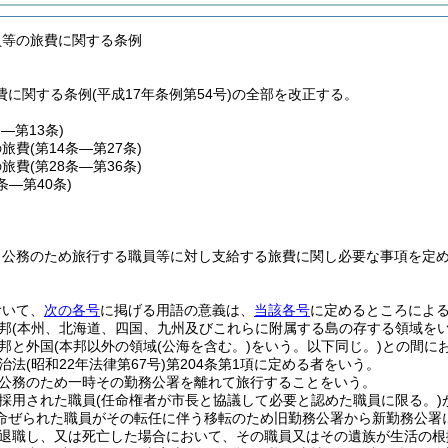
員等の旅費に関する条例
に関する条例(平成17年条例第54号)の全部を改正する。
条―第13条)
の旅費
(第14条―第27条)
の旅費
(第28条―第36条)
7条―第40条)
、公務のため旅行する職員等に対し支給する旅費に関し必要な事項を定
おいて、
次の各号
に掲げる用語の意義は、
当該各号
に定めるところによ
邦
(本州、北海道、四国、九州及びこれらに附属する島の存する領域をい
邦と外国
(本邦以外の領域
(公海を含む。)
をいう。以下同じ。)
との間に
治法
(昭和22年法律第67号)
第204条第1項に定める者をいう。
公務のため一時その勤務公署を離れて旅行することをいう。
採用された職員
(任命権者が市長と協議して必要と認めた職員に限る。)
命ぜられた職員がその転任に伴う移転のため旧勤務公署から新勤務公署
退職し、又は死亡した場合において、その職員又はその遺族が生活の根