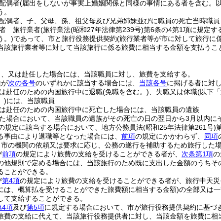
配偶者
(届出をしないが事実上婚姻関係と同様の事情にある者を含む。以
う。
配偶者、子、父母、孫、祖父母及び兄弟姉妹並びに職員の死亡当時職員
者 旅行業者
(旅行業法
(昭和27年法律第239号)
第6条の4第1項に規定す
う。)
であって、市と旅行役務提供契約
(旅行業者等が市に対して旅行に
当該旅行業者等に対して当該旅行に係る旅費に相当する金額を支払うこ
し、又は赴任した場合には、当該職員に対し、旅費を支給する。
族が
次の各号
のいずれかに該当する場合には、
当該各号
に掲げる者に対
は赴任のための内国旅行中に退職
(免職を含む。)
、失職又は休職
(以下
)
には、当該職員
は赴任のための内国旅行中に死亡した場合には、当該職員の遺族
た場合において、当該職員の遺族がその死亡の日の翌日から3月以内に
の規定に該当する場合において、地方公務員法
(昭和25年法律第261号)
る事由により退職等となった場合には、
前項
の規定にかかわらず、
同項
、市の機関の依頼又は要求に応じ、公務の遂行を補助するため旅行した
び
前項
の規定により旅費の支給を受けることができる者が、
次条第1項
の
の他規則で定める場合には、当該旅行のため既に支出した金額のうちそ
ることができる。
び
第4項
の規定により旅費の支給を受けることができる者が、旅行中天災
には、概算払を受けることができた旅費額に相当する金額)
の全部又は一
して支給することができる。
第4項
及び
第5項
に規定する場合において、市が旅行役務提供契約に基づ
旅費の支給に代えて、当該旅行役務提供者に対し、当該金額を旅費に相