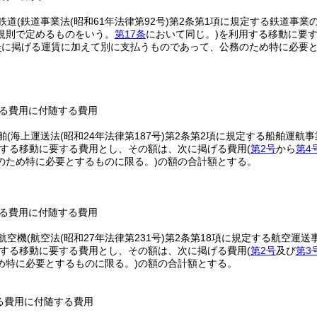
鉄道
(鉄道事業法
(昭和61年法律第92号)
第2条第1項に規定する鉄道事業
規則で定めるものをいう。
第17条
において同じ。)
を利用する移動に要
号
に掲げる運賃に加えて別に支払うものであって、公務のため特に必要と
る費用に付随する費用
舶
(海上運送法
(昭和24年法律第187号)
第2条第2項に規定する船舶運航
する移動に要する費用とし、その額は、次に掲げる費用
(
第2号
から
第4
のため特に必要とするものに限る。)
の額の合計額とする。
る費用に付随する費用
航空機
(航空法
(昭和27年法律第231号)
第2条第18項に規定する航空運
する移動に要する費用とし、その額は、次に掲げる費用
(
第2号
及び
第3
め特に必要とするものに限る。)
の額の合計額とする。
る費用に付随する費用