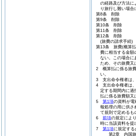
の経路及び方法に
り旅行し難い場合
第8条
削除
第9条
削除
第10条
削除
第11条
削除
第12条
削除
(旅費の請求手続)
第13条
旅費
(概算
費に相当する金額
ない。
この場合に
ため、その旅費又
2
概算払に係る旅
い。
3
支出命令権者は
4
支出命令権者は
定する期間内に過
払に係る旅費額又
5
第1項
の資料が電
報処理の用に供さ
て規則で定めるも
6
前項
の規定によ
時に当該資料を提
7
第1項
に規定する
第2章
内国