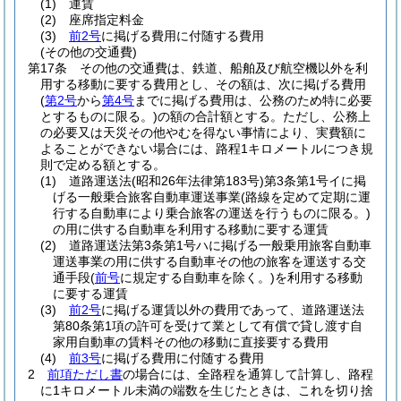
(1)
運賃
(2)
座席指定料金
(3)
前2号
に掲げる費用に付随する費用
(その他の交通費)
第17条
その他の交通費は、鉄道、船舶及び航空機以外を利
用する移動に要する費用とし、その額は、次に掲げる費用
(
第2号
から
第4号
までに掲げる費用は、公務のため特に必要
とするものに限る。)
の額の合計額とする。
ただし、公務上
の必要又は天災その他やむを得ない事情により、実費額に
よることができない場合には、路程1キロメートルにつき規
則で定める額とする。
(1)
道路運送法
(昭和26年法律第183号)
第3条第1号イに掲
げる一般乗合旅客自動車運送事業
(路線を定めて定期に運
行する自動車により乗合旅客の運送を行うものに限る。)
の用に供する自動車を利用する移動に要する運賃
(2)
道路運送法第3条第1号ハに掲げる一般乗用旅客自動車
運送事業の用に供する自動車その他の旅客を運送する交
通手段
(
前号
に規定する自動車を除く。)
を利用する移動
に要する運賃
(3)
前2号
に掲げる運賃以外の費用であって、道路運送法
第80条第1項の許可を受けて業として有償で貸し渡す自
家用自動車の賃料その他の移動に直接要する費用
(4)
前3号
に掲げる費用に付随する費用
2
前項ただし書
の場合には、全路程を通算して計算し、路程
に1キロメートル未満の端数を生じたときは、これを切り捨