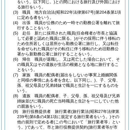
をいう。以下同じ。)
との間における旅行及び外国におけ
る旅行をいう。
(3)
職員 地方自治法
(昭和22年法律第67号)
第204条第1項
に定める者をいう。
(4)
出張 職員が公務のため一時その勤務公署を離れて旅
行することをいう。
(5)
赴任 新たに採用された職員
(任命権者が市長と協議
して必要と認めた職員に限る。)
がその採用に伴う移転の
ため住所若しくは居所から勤務公署に旅行し、又は転任
を命ぜられた職員がその転任に伴う移転のため旧勤務公
署から新勤務公署に旅行することをいう。
(6)
帰住 職員が退職し、又は死亡した場合において、そ
の職員又はその遺族が生活の根拠となる地に旅行するこ
とをいう。
(7)
家族 職員の配偶者
(届出をしないが事実上婚姻関係
と同様の事情にある者を含む。以下同じ。)
、子、父母、
孫、祖父母及び兄弟姉妹で職員と生計を一にするものを
いう。
(8)
遺族 職員の配偶者、子、父母、孫、祖父母及び兄弟
姉妹並びに職員の死亡当時職員と生計を一にしていた他
の親族をいう。
(9)
旅行役務提供者 旅行業者
(旅行業法
(昭和27年法律第
239号)
第6条の4第1項に規定する旅行業者をいう。)
その
他の規則で定める者
(この号において「旅行業者等」とい
う。)
であって、市と旅行役務提供契約
(旅行業者等が市