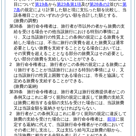
目について
第19条
から
第23条第1項
及び
第28条の2
並びに
第
7条
の規定により計算した額と現に支払った額を比較し、当
該各種目ごとのいずれか少ない額を合計した額とする。
(旅費の調整)
第38条
旅行命令権者は、旅行者が市以外の者から旅費の支
給を受ける場合その他当該旅行における特別の事情によ
り、又は当該旅行の性質上この条例の規定による旅費を支
給した場合には、不当に旅行の実費を超えた旅費又は通常
必要としない旅費を支給することとなる場合においては、
その実費を超えることとなる部分の旅費又はその必要とし
ない部分の旅費を支給しないことができる。
2
旅行命令権者は、旅行者がこの条例の規定による旅費によ
り旅行することが当該旅行における特別の事情により、又
は当該旅行の性質上困難である場合には、市長と協議して
定める旅費を支給することができる。
(旅費の返納)
第39条
旅行命令権者は、旅行者又は旅行役務提供者がこの
条例又はこれに基づく規則の規定に違反して旅費の支給又
は旅費に相当する金額の支払を受けた場合には、当該旅費
又は当該金額を返納させなければならない。
2
旅行者がこの条例又はこれに基づく規則の規定に違反して
旅費の支給を受けた場合には、旅行命令権者は、
前項
に規
定する返納に代えて、当該旅行命令権者がその後において
その者に対し支出し、又は支払う給与又は旅費の額から、
当該旅費に相当する金額を差し引くことができる。