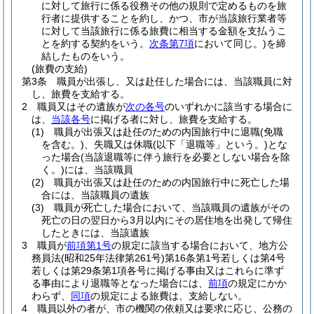
に対して旅行に係る役務その他の規則で定めるものを旅
行者に提供することを約し、かつ、市が当該旅行業者等
に対して当該旅行に係る旅費に相当する金額を支払うこ
とを約する契約をいう。
次条第7項
において同じ。)
を締
結したものをいう。
(旅費の支給)
第3条
職員が出張し、又は赴任した場合には、当該職員に対
し、旅費を支給する。
2
職員又はその遺族が
次の各号
のいずれかに該当する場合に
は、
当該各号
に掲げる者に対し、旅費を支給する。
(1)
職員が出張又は赴任のための内国旅行中に退職
(免職
を含む。)
、失職又は休職
(以下「退職等」という。)
とな
った場合
(当該退職等に伴う旅行を必要としない場合を除
く。)
には、当該職員
(2)
職員が出張又は赴任のための内国旅行中に死亡した場
合には、当該職員の遺族
(3)
職員が死亡した場合において、当該職員の遺族がその
死亡の日の翌日から3月以内にその居住地を出発して帰住
したときには、当該遺族
3
職員が
前項第1号
の規定に該当する場合において、地方公
務員法
(昭和25年法律第261号)
第16条第1号若しくは第4号
若しくは第29条第1項各号に掲げる事由又はこれらに準ず
る事由により退職等となった場合には、
前項
の規定にかか
わらず、
同項
の規定による旅費は、支給しない。
4
職員以外の者が、市の機関の依頼又は要求に応じ、公務の