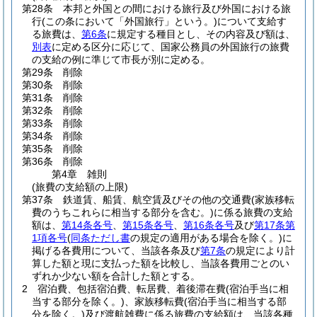
第28条
本邦と外国との間における旅行及び外国における旅
行
(この条において「外国旅行」という。)
について支給す
る旅費は、
第6条
に規定する種目とし、その内容及び額は、
別表
に定める区分に応じて、国家公務員の外国旅行の旅費
の支給の例に準じて市長が別に定める。
第29条
削除
第30条
削除
第31条
削除
第32条
削除
第33条
削除
第34条
削除
第35条
削除
第36条
削除
第4章
雑則
(旅費の支給額の上限)
第37条
鉄道賃、船賃、航空賃及びその他の交通費
(家族移転
費のうちこれらに相当する部分を含む。)
に係る旅費の支給
額は、
第14条各号
、
第15条各号
、
第16条各号
及び
第17条第
1項各号
(
同条ただし書
の規定の適用がある場合を除く。)
に
掲げる各費用について、当該各条及び
第7条
の規定により計
算した額と現に支払った額を比較し、当該各費用ごとのい
ずれか少ない額を合計した額とする。
2
宿泊費、包括宿泊費、転居費、着後滞在費
(宿泊手当に相
当する部分を除く。)
、家族移転費
(宿泊手当に相当する部
分を除く。)
及び渡航雑費に係る旅費の支給額は、当該各種