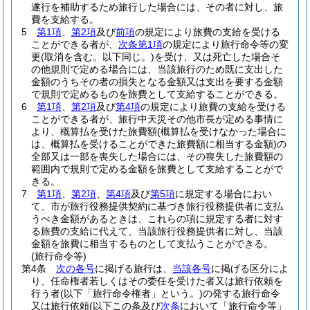
遂行を補助するため旅行した場合には、その者に対し、旅
費を支給する。
5
第1項
、
第2項
及び
前項
の規定により旅費の支給を受ける
ことができる者が、
次条第1項
の規定により旅行命令等の変
更
(取消を含む。以下同じ。)
を受け、又は死亡した場合そ
の他規則で定める場合には、当該旅行のため既に支出した
金額のうちその者の損失となる金額又は支出を要する金額
で規則で定めるものを旅費として支給することができる。
6
第1項
、
第2項
及び
第4項
の規定により旅費の支給を受ける
ことができる者が、旅行中天災その他市長が定める事情に
より、概算払を受けた旅費額
(概算払を受けなかった場合に
は、概算払を受けることができた旅費額に相当する金額)
の
全部又は一部を喪失した場合には、その喪失した旅費額の
範囲内で規則で定める金額を旅費として支給することがで
きる。
7
第1項
、
第2項
、
第4項
及び
第5項
に規定する場合におい
て、市が旅行役務提供契約に基づき旅行役務提供者に支払
うべき金額があるときは、これらの項に規定する者に対す
る旅費の支給に代えて、当該旅行役務提供者に対し、当該
金額を旅費に相当するものとして支払うことができる。
(旅行命令等)
第4条
次の各号
に掲げる旅行は、
当該各号
に掲げる区分によ
り、任命権者若しくはその委任を受けた者又は旅行依頼を
行う者
(以下「旅行命令権者」という。)
の発する旅行命令
又は旅行依頼
(以下この条及び
次条
において「旅行命令等」