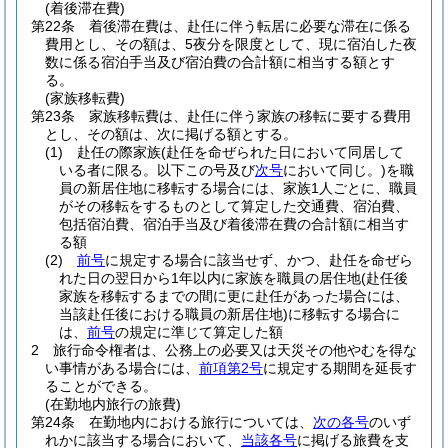
(着後滞在費)
第22条
着後滞在費は、赴任に伴う転居に必要な滞在に係る
費用とし、その額は、5夜分を限度として、現に宿泊した夜
数に係る宿泊手当及び宿泊費の合計額に相当する額とす
る。
(家族移転費)
第23条
家族移転費は、赴任に伴う家族の移転に要する費用
とし、その額は、次に掲げる額とする。
(1)
赴任の際家族
(赴任を命ぜられた日において同居して
いる者に限る。以下この号及び
次号
において同じ。)
を職
員の新居住地に移転する場合には、家族1人ごとに、職員
がその移転をするものとして算定した交通費、宿泊費、
包括宿泊費、宿泊手当及び着後滞在費の合計額に相当す
る額
(2)
前号
に規定する場合に該当せず、かつ、赴任を命ぜら
れた日の翌日から1年以内に家族を職員の居住地
(赴任後
家族を移転するまでの間に更に赴任があった場合には、
当該赴任後における職員の新居住地)
に移転する場合に
は、
前号
の規定に準じて算定した額
2
旅行命令権者は、公務上の必要又は天災その他やむを得な
い事情がある場合には、
前項第2号
に規定する期間を延長す
ることができる。
(在勤地内旅行の旅費)
第24条
在勤地内における旅行については、
次の各号
のいず
れかに該当する場合において、
当該各号
に掲げる旅費を支