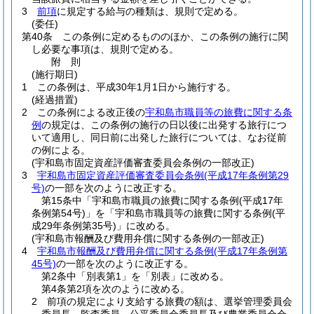
3
前項
に規定する給与の種類は、規則で定める。
(委任)
第40条
この条例に定めるもののほか、この条例の施行に関
し必要な事項は、規則で定める。
附
則
(施行期日)
1
この条例は、平成30年1月1日から施行する。
(経過措置)
2
この条例による改正後の
宇和島市職員等の旅費に関する条
例
の規定は、この条例の施行の日以後に出発する旅行につ
いて適用し、同日前に出発した旅行については、なお従前
の例による。
(宇和島市固定資産評価審査委員会条例の一部改正)
3
宇和島市固定資産評価審査委員会条例
(平成17年条例第29
号)
の一部を次のように改正する。
第15条中「宇和島市職員の旅費に関する条例
(平成17年
条例第54号)
」を「宇和島市職員等の旅費に関する条例
(平
成29年条例第35号)
」に改める。
(宇和島市報酬及び費用弁償に関する条例の一部改正)
4
宇和島市報酬及び費用弁償に関する条例
(平成17年条例第
45号)
の一部を次のように改正する。
第2条中「別表第1」を「別表」に改める。
第4条第2項を次のように改める。
2
前項の規定により支給する旅費の額は、選挙管理委員会