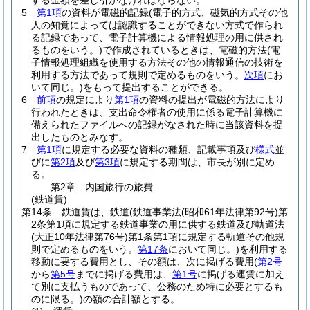
する金額を差し引かなければならない。
5
第1項
の資料が電磁的記録
(電子的方式、磁気的方式その他
人の知覚によっては認識することができない方式で作られ
る記録であって、電子計算機による情報処理の用に供され
るものをいう。)
で作成されているときは、電磁的方法
(電
子情報処理組織を使用する方法その他の情報通信の技術を
利用する方法であって規則で定めるものをいう。
次項
にお
いて同じ。)
をもって提出することができる。
6
前項
の規定により
第1項
の資料の提出が電磁的方法により
行われたときは、支出命令権者の使用に係る電子計算機に
備えられたファイルへの記録がなされた時に当該資料を提
出したものとみなす。
7
第1項
に規定する必要な資料の種類、記載事項及び
様式
並
びに
第2項
及び
第3項
に規定する期間は、市長が別に定め
る。
第2章
内国旅行の旅費
(鉄道賃)
第14条
鉄道賃は、鉄道
(鉄道事業法
(昭和61年法律第92号)
第
2条第1項に規定する鉄道事業の用に供する鉄道及び軌道法
(大正10年法律第76号)
第1条第1項に規定する軌道その他規
則で定めるものをいう。
第17条
において同じ。)
を利用する
移動に要する費用とし、その額は、次に掲げる費用
(
第2号
から
第5号
までに掲げる費用は、
第1号
に掲げる運賃に加え
て別に支払うものであって、公務のため特に必要とするも
のに限る。)
の額の合計額とする。