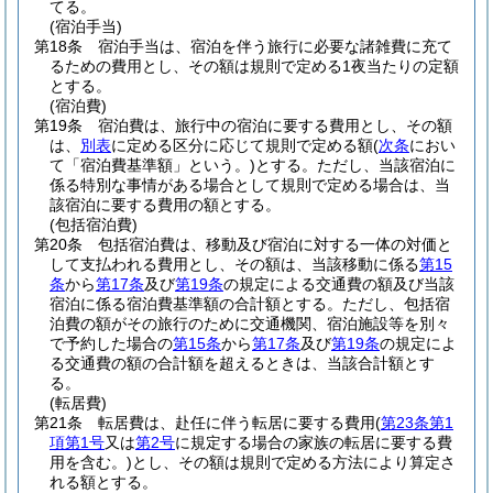
てる。
(宿泊手当)
第18条
宿泊手当は、宿泊を伴う旅行に必要な諸雑費に充て
るための費用とし、その額は規則で定める1夜当たりの定額
とする。
(宿泊費)
第19条
宿泊費は、旅行中の宿泊に要する費用とし、その額
は、
別表
に定める区分に応じて規則で定める額
(
次条
におい
て「宿泊費基準額」という。)
とする。
ただし、当該宿泊に
係る特別な事情がある場合として規則で定める場合は、当
該宿泊に要する費用の額とする。
(包括宿泊費)
第20条
包括宿泊費は、移動及び宿泊に対する一体の対価と
して支払われる費用とし、その額は、当該移動に係る
第15
条
から
第17条
及び
第19条
の規定による交通費の額及び当該
宿泊に係る宿泊費基準額の合計額とする。
ただし、包括宿
泊費の額がその旅行のために交通機関、宿泊施設等を別々
で予約した場合の
第15条
から
第17条
及び
第19条
の規定によ
る交通費の額の合計額を超えるときは、当該合計額とす
る。
(転居費)
第21条
転居費は、赴任に伴う転居に要する費用
(
第23条第1
項第1号
又は
第2号
に規定する場合の家族の転居に要する費
用を含む。)
とし、その額は規則で定める方法により算定さ
れる額とする。