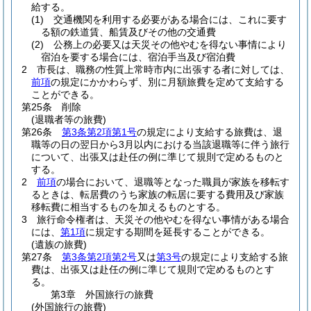
給する。
(1)
交通機関を利用する必要がある場合には、これに要す
る額の鉄道賃、船賃及びその他の交通費
(2)
公務上の必要又は天災その他やむを得ない事情により
宿泊を要する場合には、宿泊手当及び宿泊費
2
市長は、職務の性質上常時市内に出張する者に対しては、
前項
の規定にかかわらず、別に月額旅費を定めて支給する
ことができる。
第25条
削除
(退職者等の旅費)
第26条
第3条第2項第1号
の規定により支給する旅費は、退
職等の日の翌日から3月以内における当該退職等に伴う旅行
について、出張又は赴任の例に準じて規則で定めるものと
する。
2
前項
の場合において、退職等となった職員が家族を移転す
るときは、転居費のうち家族の転居に要する費用及び家族
移転費に相当するものを加えるものとする。
3
旅行命令権者は、天災その他やむを得ない事情がある場合
には、
第1項
に規定する期間を延長することができる。
(遺族の旅費)
第27条
第3条第2項第2号
又は
第3号
の規定により支給する旅
費は、出張又は赴任の例に準じて規則で定めるものとす
る。
第3章
外国旅行の旅費
(外国旅行の旅費)