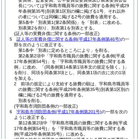
委員長、監査委員、公平委員会委員長及び農業委員会会
長については宇和島市職員等の旅費に関する条例
(平成29
年条例第35号)
別表第1区別の欄に掲げる1号、それ以外
の者については同欄に掲げる2号の旅費を適用する。
第5条中「別表第1
(第2条関係)
」を「別表」に改める。
別表第2を削り、別表第1を別表とする。
(証人等の実費弁償に関する条例の一部改正)
5
証人等の実費弁償に関する条例
(平成17年条例第46号)
の一
部を次のように改正する。
第1条中「別表に定めるところにより」を削る。
第2条第2項中「宇和島市職員の旅費に関する条例
(平成
17年条例第54号)
」を「宇和島市職員等の旅費に関する条
例」に改め、「
(同条例第14条第1項本文の規定を除く。)
」
を削り、同項を同条第3項とし、同条第1項の次に次の1項
を加える。
2
前項の規定により支給する旅費の額は、宇和島市職員等
の旅費に関する条例
(平成29年条例第35号)
別表第1区別の
欄に掲げる2号の旅費を適用する。
別表を削る。
(宇和島市消防団条例の一部改正)
6
宇和島市消防団条例
(平成17年条例第201号)
の一部を次の
ように改正する。
第12条第2項中「宇和島市職員の旅費に関する条例
(平成
17年条例第54号)
」を「宇和島市職員等の旅費に関する条
例
(平成29年条例第35号)
」に改める。