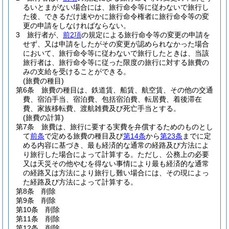
るいとまがない場合には、旅行命令等に従わないで旅行し
た後、できるだけ速やかに旅行命令権者に旅行命令等の変
更の申請をしなければならない。
3
旅行者が、
前2項
の規定による旅行命令等の変更の申請を
せず、又は申請をしたがその変更が認められなかった場合
において、旅行命令等に従わないで旅行したときは、当該
旅行者は、旅行命令等に従った限度の旅行に対する旅費の
みの支給を受けることができる。
(旅費の種目)
第6条
旅費の種目は、鉄道賃、船賃、航空賃、その他の交通
費、宿泊手当、宿泊費、包括宿泊費、転居費、着後滞在
費、家族移転費、渡航雑費及び死亡手当とする。
(旅費の計算)
第7条
旅費は、旅行に要する実費を弁償するためのものとし
て
前条
で定める旅費の種目及び
第14条
から
第23条
までに定
める内容に基づき、最も経済的な通常の経路及び方法によ
り旅行した場合によって計算する。
ただし、公務上の必要
又は天災その他やむを得ない事情により最も経済的な通常
の経路又は方法により旅行し難い場合には、その現によっ
た経路及び方法によって計算する。
第8条
削除
第9条
削除
第10条
削除
第11条
削除
第12条
削除