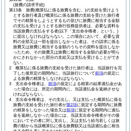
(旅費の請求手続)
第13条
旅費
(概算払に係る旅費を含む。)
の支給を受けよう
とする旅行者及び概算払に係る旅費の支給を受けた旅行者
でその精算をしようとするもの並びに旅費に相当する金額
の支払を受けようとする旅行役務提供者は、必要な資料を
当該旅費の支払をする者
(以下「支出命令権者」という。)
に提出しなければならない。
この場合において、必要な資
料の全部又は一部を提出しなかった者は、その請求に係る
旅費又は旅費に相当する金額のうちその資料を提出しなか
ったため、その旅費又は旅費に相当する金額の必要が明ら
かにされなかった部分の支給又は支払を受けることができ
ない。
2
概算払に係る旅費の支給を受けた旅行者は、当該旅行を完
了した後所定の期間内に、当該旅行について
前項
の規定に
よる旅費の精算をしなければならない。
3
支出命令権者は、
前項
の規定による精算の結果過払金があ
った場合には、所定の期間内に、当該過払金を返納させな
ければならない。
4
支出命令権者は、その支出し、又は支払った概算払に係る
旅費の支給を受けた旅行者が
第2項
に規定する期間内に旅費
の精算をしなかった場合又は
前項
に規定する期間内に過払
金を返納しなかった場合には、当該支出命令権者がその後
においてその者に対し支出し、又は支払う給与若しくは旅
費の額から当該概算払に係る旅費額又は当該過払金に相当