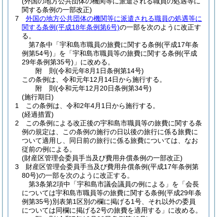
(外国の地方公共団体の機関等に派遣される職員の処遇等に
関する条例の一部改正)
7
外国の地方公共団体の機関等に派遣される職員の処遇等に
関する条例
(平成18年条例第6号)
の一部を次のように改正す
る。
第7条中「宇和島市職員の旅費に関する条例
(平成17年条
例第54号)
」を「宇和島市職員等の旅費に関する条例
(平成
29年条例第35号)
」に改める。
附
則
(令和元年8月1日
条例第14号)
この条例は、令和元年12月14日から施行する。
附
則
(令和元年12月20日
条例第34号)
(施行期日)
1
この条例は、令和2年4月1日から施行する。
(経過措置)
2
この条例による改正後の宇和島市職員等の旅費に関する条
例の規定は、この条例の施行の日以後の旅行に係る旅費に
ついて適用し、同日前の旅行に係る旅費については、なお
従前の例による。
(財産区管理会委員手当及び費用弁償条例の一部改正)
3
財産区管理会委員手当及び費用弁償条例
(平成17年条例第
80号)
の一部を次のように改正する。
第3条第2項中「宇和島市議会議員の例による」を「会長
については宇和島市職員等の旅費に関する条例
(平成29年条
例第35号)
別表第1区別の欄に掲げる1号、それ以外の委員
については同欄に掲げる2号の旅費を適用する」に改める。