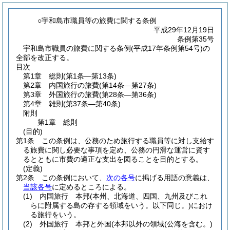
○宇和島市職員等の旅費に関する条例
平成29年12月19日
条例第35号
宇和島市職員の旅費に関する条例(平成17年条例第54号)の
全部を改正する。
目次
第1章
総則
(第1条―第13条)
第2章
内国旅行の旅費
(第14条―第27条)
第3章
外国旅行の旅費
(第28条―第36条)
第4章
雑則
(第37条―第40条)
附則
第1章
総則
(目的)
第1条
この条例は、公務のため旅行する職員等に対し支給す
る旅費に関し必要な事項を定め、公務の円滑な運営に資す
るとともに市費の適正な支出を図ることを目的とする。
(定義)
第2条
この条例において、
次の各号
に掲げる用語の意義は、
当該各号
に定めるところによる。
(1)
内国旅行 本邦
(本州、北海道、四国、九州及びこれ
らに附属する島の存する領域をいう。以下同じ。)
におけ
る旅行をいう。
(2)
外国旅行 本邦と外国
(本邦以外の領域
(公海を含む。)