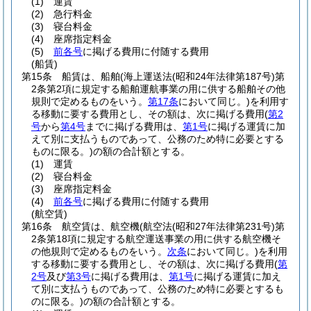
(1)
運賃
(2)
急行料金
(3)
寝台料金
(4)
座席指定料金
(5)
前各号
に掲げる費用に付随する費用
(船賃)
第15条
船賃は、船舶
(海上運送法
(昭和24年法律第187号)
第
2条第2項に規定する船舶運航事業の用に供する船舶その他
規則で定めるものをいう。
第17条
において同じ。)
を利用す
る移動に要する費用とし、その額は、次に掲げる費用
(
第2
号
から
第4号
までに掲げる費用は、
第1号
に掲げる運賃に加
えて別に支払うものであって、公務のため特に必要とする
ものに限る。)
の額の合計額とする。
(1)
運賃
(2)
寝台料金
(3)
座席指定料金
(4)
前各号
に掲げる費用に付随する費用
(航空賃)
第16条
航空賃は、航空機
(航空法
(昭和27年法律第231号)
第
2条第18項に規定する航空運送事業の用に供する航空機そ
の他規則で定めるものをいう。
次条
において同じ。)
を利用
する移動に要する費用とし、その額は、次に掲げる費用
(
第
2号
及び
第3号
に掲げる費用は、
第1号
に掲げる運賃に加え
て別に支払うものであって、公務のため特に必要とするも
のに限る。)
の額の合計額とする。