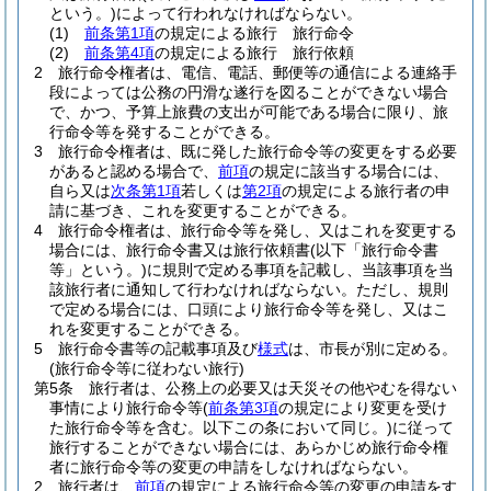
という。)
によって行われなければならない。
(1)
前条第1項
の規定による旅行 旅行命令
(2)
前条第4項
の規定による旅行 旅行依頼
2
旅行命令権者は、電信、電話、郵便等の通信による連絡手
段によっては公務の円滑な遂行を図ることができない場合
で、かつ、予算上旅費の支出が可能である場合に限り、旅
行命令等を発することができる。
3
旅行命令権者は、既に発した旅行命令等の変更をする必要
があると認める場合で、
前項
の規定に該当する場合には、
自ら又は
次条第1項
若しくは
第2項
の規定による旅行者の申
請に基づき、これを変更することができる。
4
旅行命令権者は、旅行命令等を発し、又はこれを変更する
場合には、旅行命令書又は旅行依頼書
(以下「旅行命令書
等」という。)
に規則で定める事項を記載し、当該事項を当
該旅行者に通知して行わなければならない。
ただし、規則
で定める場合には、口頭により旅行命令等を発し、又はこ
れを変更することができる。
5
旅行命令書等の記載事項及び
様式
は、市長が別に定める。
(旅行命令等に従わない旅行)
第5条
旅行者は、公務上の必要又は天災その他やむを得ない
事情により旅行命令等
(
前条第3項
の規定により変更を受け
た旅行命令等を含む。以下この条において同じ。)
に従って
旅行することができない場合には、あらかじめ旅行命令権
者に旅行命令等の変更の申請をしなければならない。
2
旅行者は、
前項
の規定による旅行命令等の変更の申請をす