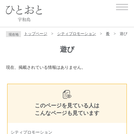
ペ
メ
ー
ニ
ジ
ュ
の
ー
先
を
トップページ
>
シティプロモーション
>
肴
>
遊び
頭
飛
現在地
で
ば
本
す
し
遊び
文
。
て
本
文
現在、掲載されている情報はありません。
へ
このページを見ている人は
こんなページも見ています
シティプロモーション