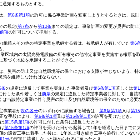
に通知するものとする。
は、
第6条第1項
の許可に係る事業計画を変更しようとするときは、規則
での規定
(
第7条
から
第10条
までの規定は、事業計画の変更が災害の防止
前項
の許可について準用する。
の相続人その他の特定事業を承継する者は、被承継人が有していた
第6
る。
事業区域内の太陽光発電設備の所有権その他特定事業を実施する権原を
に基づく地位を承継することができる。
は、災害の防止又は自然環境等の保全における支障が生じないよう、特
状態を維持しなければならない。
5条
の規定に違反して事業を実施した事業者及び
第6条第1項
若しくは
第
に付した条件若しくは
前条
の規定に違反した特定事業者に対して、当該
くは当該特定事業に伴う災害の防止及び自然環境等の保全のために必要
定事業者が
次の各号
のいずれかに該当する場合は、
第6条第1項
又は
第1
正な手段により、
第6条第1項
又は
第15条第1項
の許可を受けたとき。
は
第15条第1項
の許可に付した条件に違反したとき。
は
第15条第1項
の許可を受けた日から起算して1年を経過した日までに
備の設置工事に着手した後に、1年以上引き続き工事を施行していない
第1号
の規定に該当しないと認められるに至ったとき。