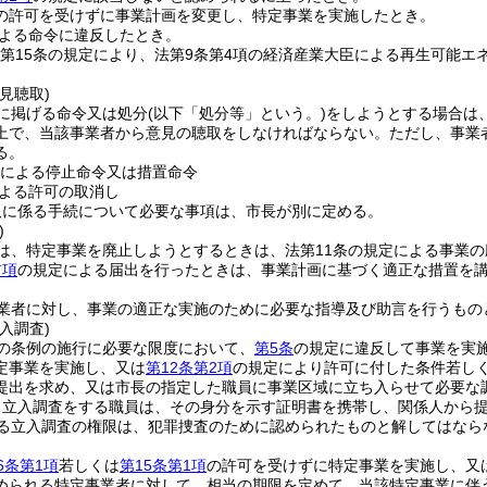
の許可を受けずに事業計画を変更し、特定事業を実施したとき。
よる命令に違反したとき。
は第15条の規定により、法第9条第4項の経済産業大臣による再生可能
見聴取)
に掲げる命令又は処分
(以下「処分等」という。)
をしようとする場合は
上で、当該事業者から意見の聴取をしなければならない。
ただし、事業
る。
による停止命令又は措置命令
よる許可の取消し
取に係る手続について必要な事項は、市長が別に定める。
)
は、特定事業を廃止しようとするときは、法第11条の規定による事業
前項
の規定による届出を行ったときは、事業計画に基づく適正な措置を
業者に対し、事業の適正な実施のために必要な指導及び助言を行うもの
入調査)
の条例の施行に必要な限度において、
第5条
の規定に違反して事業を実
定事業を実施し、又は
第12条第2項
の規定により許可に付した条件若し
提出を求め、又は市長の指定した職員に事業区域に立ち入らせて必要な
り立入調査をする職員は、その身分を示す証明書を携帯し、関係人から
る立入調査の権限は、犯罪捜査のために認められたものと解してはなら
6条第1項
若しくは
第15条第1項
の許可を受けずに特定事業を実施し、又
められる特定事業者に対して、相当の期限を定めて、当該特定事業に伴