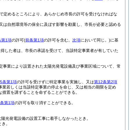
で定めるところにより、あらかじめ市長の許可を受けなければな
又は自然環境等の保全に及ぼす影響を勘案し、市長が必要と認める
条第1項
の許可
(
前条第1項
の許可を含む。
次項
において同じ。)
に基
取得した者は、市長の承認を受けて、当該特定事業者が有していた
定事業により設置された太陽光発電設備及び事業区域について、常
15条第1項
の許可を受けずに特定事業を実施し、又は
第12条第2項
事業若しくは当該特定事業の停止を命じ、又は相当の期限を定め
な措置を講ずることを命ずることができる。
5条第1項
の許可を取り消すことができる。
太陽光発電設備の設置工事に着手しなかったとき。
とき。