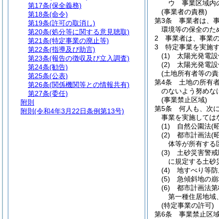
ウ
事業区域内
第17条
(保全義務)
(事業者の責務)
第18条
(命令)
第3条
事業者は、
第19条
(許可の取消し)
環境等の保全のた
第20条
(処分等に関する意見聴取)
2
事業者は、事業
第21条
(特定事業の廃止等)
3
特定事業を実施
第22条
(指導及び助言)
(1)
太陽光発電設
第23条
(報告の徴収及び立入調査)
(2)
太陽光発電設
第24条
(勧告)
(土地所有者等の責
第25条
(公表)
第4条
土地の所有
第26条
(関係機関等との情報共有)
のないよう努めな
第27条
(委任)
(事業禁止区域)
附則
第5条
何人も、次
附則
(令和4年3月22日条例第13号)
事業を実施しては
(1)
自然公園法
(
(2)
都市計画法
(
体等が所有する
(3)
土砂災害警戒
に規定する土砂
(4)
地すべり等防
(5)
急傾斜地の崩
(6)
都市計画法第
第一種住居地域
(特定事業の許可)
第6条
事業禁止区