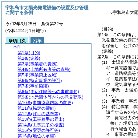
宇和島市太陽光発電設備の設置及び管理
に関する条例
○宇和島市太
令和2年3月25日 条例第22号
(目的)
(令和4年4月1日施行)
第1条
この条例は
光発電設備の適正
条項目次
沿革
を保全し、公共の
本則
(定義)
第1条
(目的)
第2条
この条例に
第2条
(定義)
(1)
太陽光発電設
第3条
(事業者の責務)
ギー発電設備で
第4条
(土地所有者等の責務)
ア
道路標識等
第5条
(事業禁止区域)
イ
建築基準法
第6条
(特定事業の許可)
ウ
電気事業者
第7条
(事前協議)
(2)
事業 太陽光
第8条
(周辺住民等への事前周知)
いう。
第9条
(地元団体等からの意見聴取)
(3)
事業者 事業
第10条
(事前協議内容の変更)
(4)
特定事業 事
第11条
(協定の締結)
該当するものを
第12条
(許可の基準等)
ア
発電出力の
第13条
(工事着手の届出)
接した場所に
第14条
(工事完了の検査)
行う場合であ
第15条
(変更の許可等)
イ
事業の用に
第16条
(地位の承継)