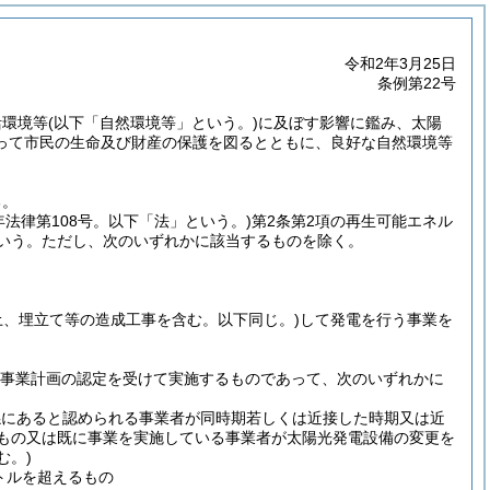
令和2年3月25日
条例第22号
活環境等
(以下「自然環境等」という。)
に及ぼす影響に鑑み、太陽
って市民の生命及び財産の保護を図るとともに、良好な自然環境等
る。
3年法律第108号。以下「法」という。)
第2条第2項の再生可能エネル
いう。
ただし、次のいずれかに該当するものを除く。
土、埋立て等の造成工事を含む。以下同じ。)
して発電を行う事業を
電事業計画の認定を受けて実施するものであって、次のいずれかに
係にあると認められる事業者が同時期若しくは近接した時期又は近
るもの又は既に事業を実施している事業者が太陽光発電設備の変更を
む。)
トルを超えるもの