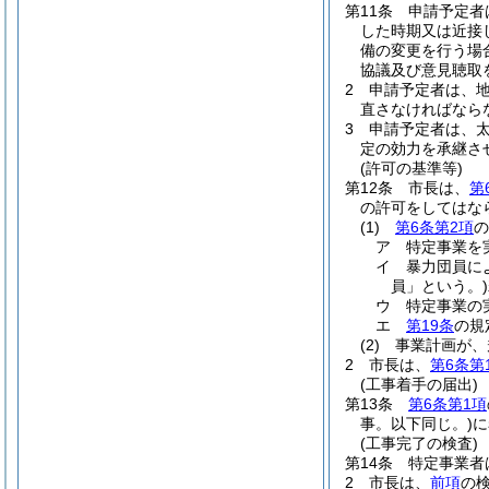
第11条
申請予定者
した時期又は近接
備の変更を行う場
協議及び意見聴取
2
申請予定者は、
直さなければなら
3
申請予定者は、
定の効力を承継さ
(許可の基準等)
第12条
市長は、
第
の許可をしてはな
(1)
第6条第2項
の
ア
特定事業を
イ
暴力団員に
員」という。)
ウ
特定事業の
エ
第19条
の規
(2)
事業計画が、
2
市長は、
第6条第
(工事着手の届出)
第13条
第6条第1項
事。以下同じ。)
に
(工事完了の検査)
第14条
特定事業者
2
市長は、
前項
の