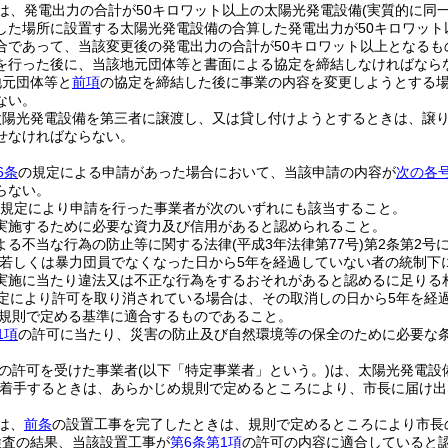
は、発電出力の合計が50キロワット以上の太陽光発電設備
(実質的に同
した場所に設置する太陽光発電設備の合算した発電出力が50キロワッ
合であって、当該変更後の発電出力の合計が50キロワット以上となるも
を行った後に、当該地元団体等と書面による協定を締結しなければなら
地元団体等と
前項
の協定を締結した後に事業の内容を変更しようとする
ない。
太陽光発電設備を第三者に譲渡し、又は貸し付けようとするときは、譲
せなければならない。
6条
の規定による申請があった場合において、当該申請の内容が
次の各
らない。
規定により申請を行った事業者が次のいずれにも該当すること。
実施するために必要な資力及び信用があると認められること。
よる不当な行為の防止等に関する法律
(平成3年法律第77号)
第2条第2号
若しくは暴力団員でなくなった日から5年を経過していない者の統制下
実施に当たり違法又は不正な行為をするおそれがあると認めるに足りる
定により許可を取り消されている場合は、その取消しの日から5年を経
規則で定める基準に適合するものであること。
1項
の許可に当たり、災害の防止及び自然環境等の保全のために必要な
の許可を受けた事業者
(以下「特定事業者」という。)
は、太陽光発電設
着手するときは、あらかじめ規則で定めるところにより、市長に届け出
は、
前条
の設置工事を完了したときは、規則で定めるところにより市長
検査の結果、当該設置工事が
第6条第1項
の許可の内容に適合していると