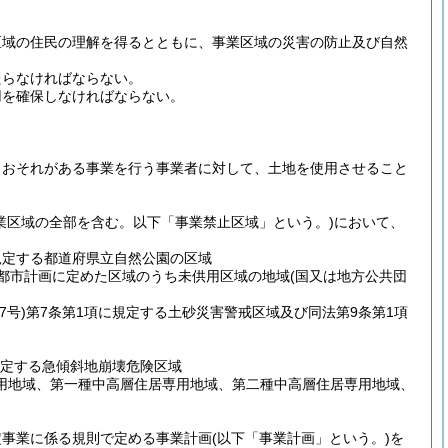
区域の住民の理解を得るとともに、事業区域の災害の防止及び自然
たらなければならない。
用を確保しなければならない。
うおそれがある事業を行う事業者に対して、土地を使用させること
業区域の全部を含む。以下「事業禁止区域」という。)
において、
規定する都道府県立自然公園の区域
て都市計画に定めた区域のうち未供用区域の地域
(国又は地方公共団
7号)
第7条第1項に規定する土砂災害警戒区域及び同法第9条第1項
規定する急傾斜地崩壊危険区域
専用地域、第一種中高層住居専用地域、第二種中高層住居専用地域、
定事業に係る規則で定める事業計画
(以下「事業計画」という。)
を