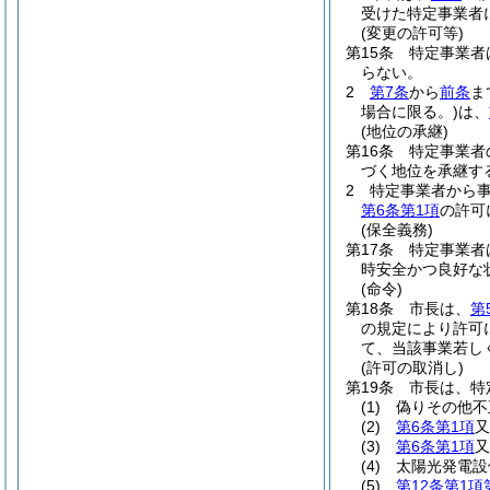
受けた特定事業者
(変更の許可等)
第15条
特定事業者
らない。
2
第7条
から
前条
ま
場合に限る。)
は、
(地位の承継)
第16条
特定事業者
づく地位を承継す
2
特定事業者から
第6条第1項
の許可
(保全義務)
第17条
特定事業者
時安全かつ良好な
(命令)
第18条
市長は、
第
の規定により許可
て、当該事業若し
(許可の取消し)
第19条
市長は、特
(1)
偽りその他不
(2)
第6条第1項
又
(3)
第6条第1項
又
(4)
太陽光発電設
(5)
第12条第1項