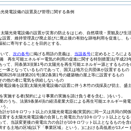
陽光発電設備の設置及び管理に関する条例
、太陽光発電設備の設置が災害の防止をはじめ、自然環境・景観及び生
な設置、維持管理及び廃止並びに廃止後の有効な跡地利用を促進し、も
福祉に寄与することを目的とする。
おいて、
次の各号
に掲げる用語の意義は、
当該各号
に定めるところによ
備 再生可能エネルギー電気の利用の促進に関する特別措置法
(平成2
あって、同条第3項第1号の太陽光を再生可能エネルギー源とするものを
と一体となっているものであって、国又は地方公共団体が設置するもの
(昭和25年法律第201号)
第2条第1号の建築物の屋上等に設置するもの
その他の者に電気を供給しないもの
発電設備を設置
(太陽光発電設備の設置に伴う木竹の伐採及び切土、盛
を実施する者
(契約により事業の実施を請け負う者を含む。)
をいう。
業のうち、法第9条第4項の経済産業大臣による再生可能エネルギー発
いう。
合計が10キロワット以上の太陽光発電設備
(実質的に同一又は共同の関
設置する太陽光発電設備の合算した発電出力が10キロワット以上とな
って、当該変更後の発電出力の合計が10キロワット以上となるものを含
供する土地の区域
(以下「事業区域」という。)
における高低差が13メー