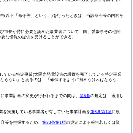
告
(以下「命令等」という。)
を行ったときは、当該命令等の内容そ
び市長が特に必要と認めた事業者について、国、愛媛県その他関
必要な情報の提供を受けることができる。
。
している特定事業
(太陽光発電設備の設置を完了している特定事業
ばならない」とあるのは、「確保するように努めなければならな
後に事業計画の変更が行われるまでの間は、
第5条
の規定は、適用し
業を実施している事業者が有していた事業計画を
第6条第1項
に規
内容等を把握するため、
第23条第1項
の規定による報告若しくは資