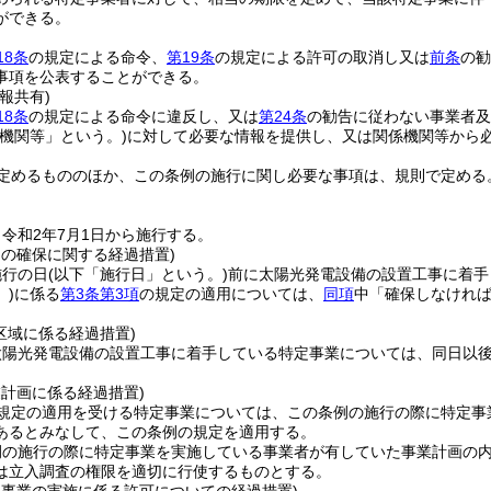
ができる。
18条
の規定による命令、
第19条
の規定による許可の取消し又は
前条
の勧
事項を公表することができる。
報共有)
18条
の規定による命令に違反し、又は
第24条
の勧告に従わない事業者及
係機関等」という。)
に対して必要な情報を提供し、又は関係機関等から
定めるもののほか、この条例の施行に関し必要な事項は、規則で定める
令和2年7月1日から施行する。
用の確保に関する経過措置)
施行の日
(以下「施行日」という。)
前に太陽光発電設備の設置工事に着手
)
に係る
第3条第3項
の規定の適用については、
同項
中「確保しなけれ
区域に係る経過措置)
太陽光発電設備の設置工事に着手している特定事業については、同日以
業計画に係る経過措置)
規定の適用を受ける特定事業については、この条例の施行の際に特定事
あるとみなして、この条例の規定を適用する。
例の施行の際に特定事業を実施している事業者が有していた事業計画の
は立入調査の権限を適切に行使するものとする。