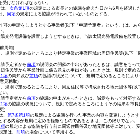
を受けなければならない。
請は、
次条第1項
の規定による市長との協議を終えた日から6月を経過し
は、
同項
の規定による協議が行われていないものとする。
許可の申請をしようとする事業者
(以下「申請予定者」という。)
は、あ
い。
太陽光発電設備を設置しようとするときは、当該太陽光発電設備を設置し
前周知)
は、規則で定めるところにより特定事業の事業区域の周辺住民等
(以下「
。
申請予定者から
前項
の説明会の開催の申出があったときは、誠意をもっ
周辺住民等から事業計画に係る意見の申出があったときは、規則で定め
1項
の周知及び
前項
の協議の状況について、規則で定めるところにより
意見聴取)
は、規則で定めるところにより、周辺住民等で構成される地元団体等
(以
ない。
申請予定者から
前項
の協議の申出があったときは、誠意をもって対応す
1項
の協議の状況について、規則で定めるところによりその結果を市長
更)
は、
第7条第1項
の規定による協議を行った事業の内容を変更しようとす
とする内容が規則に定める軽微なものであるときは、この限りでない。
前項
の規定による協議を行う前に周辺住民等及び地元団体等に対して、
規定は、
前項
の場合について準用する。