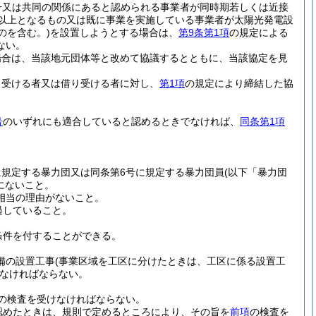
一又は共同の関係にあると認められる事業者が同時期若しくは近接
ト以上となるもの又は既に事業を実施している事業者が太陽光発電設
のを含む。)
を設置しようとする場合は、
第9条第1項
の規定による
ない。
場合は、当該地元団体等と改めて協議するとともに、当該協定を見
り受ける者又は借り受ける者に対し、
第1項
の規定により締結した協
号
のいずれにも適合していると認めるときでなければ、
同条第1項
に規定する暴力団又は同条第6号に規定する暴力団員
(以下「暴力団
にないこと。
相当の理由がないこと。
過していること。
条件を付することができる。
備の設置工事
(事業区域を工区に分けたときは、工区に係る設置工
なければならない。
の検査を受けなければならない。
認めたときは、規則で定めるところにより、その旨を
前項
の検査を