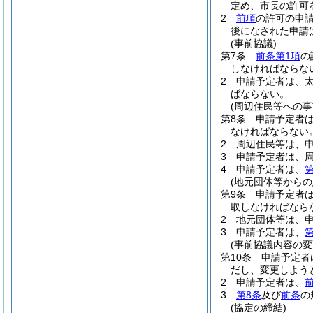
定め、市長の許可
2
前項
の許可の申
後になされた申請
(事前協議)
第7条
前条第1項
の
しなければならな
2
申請予定者は、
ばならない。
(周辺住民等への事
第8条
申請予定者
なければならない
2
周辺住民等は、
3
申請予定者は、
4
申請予定者は、
第
(地元団体等からの
第9条
申請予定者
取しなければなら
2
地元団体等は、
3
申請予定者は、
第
(事前協議内容の変
第10条
申請予定者
だし、変更しよう
2
申請予定者は、
3
第8条
及び
前条
の
(協定の締結)