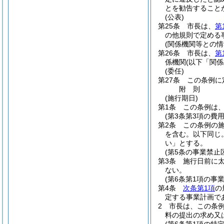
とを勧告すること
(公表)
第25条
市長は、
第
の他規則で定める
(関係機関等との情
第26条
市長は、
第
係機関
(以下「関
(委任)
第27条
この条例に
附
則
(施行期日)
第1条
この条例は、
(第3条第3項の費
第2条
この条例の
を含む。以下同じ。
い」とする。
(第5条の事業禁止
第3条
施行日前に
ない。
(第6条第1項の事
第4条
次条第1項
の
定する事業計画で
2
市長は、この条
料の提出の求め又