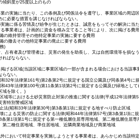
の傾斜度が25度以上のもの
事業の実施に当たり、この条例及び関係法令を遵守し、事業区域の周辺
めに必要な措置を講じなければならない。
の実施に係る苦情及び紛争が生じたときは、誠意をもってその解決に当
する事業者は、計画的に資金を積み立てること等により、次に掲げる費
備の維持管理その他特定事業の実施に要する費用
備の撤去その他特定事業の廃止に要する費用
務)
者、占有者及び管理者は、災害の発生を助長し、又は自然環境等を損な
ければならない。
に掲げる区域
(当該区域に事業区域の一部が含まれる場合における当該事
ならない。
昭和32年法律第161号)
第2条第2号に規定する国立公園及び同条第4号に
昭和43年法律第100号)
第11条第1項第2号に規定する公園及び緑地とし
区域を除く。)
区域等における土砂災害防止対策の推進に関する法律
(平成12年法律第5
災害特別警戒区域
止法
(昭和33年法律第30号)
第3条第1項に規定する地すべり防止区域
壊による災害の防止に関する法律
(昭和44年法律第57号)
第3条第1項に
8条第1項第1号に規定する第一種低層住居専用地域、第二種低層住居
、第二種住居地域、準住居地域、近隣商業地域及び商業地域
域外において特定事業を実施しようとする事業者は、あらかじめ当該特