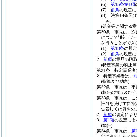
(6)
第15条第1項
(7)
前条
の規定に
(8)
法第14条又
き。
(処分等に関する意
第20条
市長は、次
について通知した
を行うことができ
(1)
第18条
の規定
(2)
前条
の規定に
2
前項
の意見の聴
(特定事業の廃止等
第21条
特定事業者
2
特定事業者は、
(指導及び助言)
第22条
市長は、事
(報告の徴収及び立
第23条
市長は、こ
許可を受けずに特
告若しくは資料の
2
前項
の規定によ
3
第1項
の規定によ
(勧告)
第24条
市長は、
第
定に違反したと認