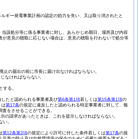
エネルギー発電事業計画の認定の効力を失い、又は取り消されたと
、当該処分等に係る事業者に対し、あらかじめ期日、場所及び内容
者が意見の聴取に応じない場合は、意見の聴取を行わないで処分等
の廃止の届出の前に市長に届け出なければならない。
講じなければならない。
とする。
施したと認められる事業者及び
第6条第1項
若しくは
第15条第1項
の
くは
第17条
の規定に違反したと認められる特定事業者に対して、報
調査をさせることができる。
提示の請求があったときは、これを提示しなければならない。
ない。
は
第12条第2項
の規定により許可に付した条件若しくは
第17条
の規
う災害の防止及び自然環境等の保全のために必要な措置を講ずるこ