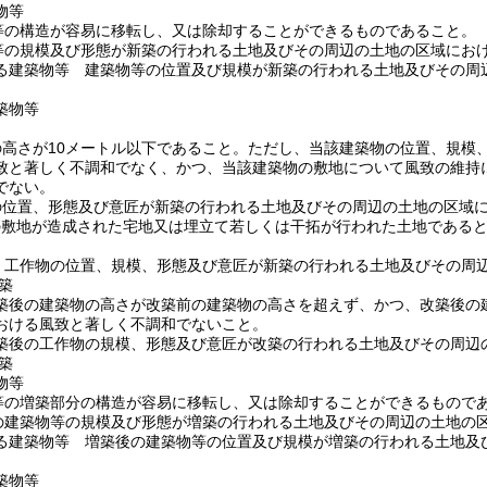
物等
等の構造が容易に移転し、又は除却することができるものであること。
等の規模及び形態が新築の行われる土地及びその周辺の土地の区域にお
る建築物等 建築物等の位置及び規模が新築の行われる土地及びその周
築物等
高さが10メートル以下であること。
ただし、当該建築物の位置、規模
致と著しく不調和でなく、かつ、当該建築物の敷地について風致の維持
でない。
の位置、形態及び意匠が新築の行われる土地及びその周辺の土地の区域
の敷地が造成された宅地又は埋立て若しくは干拓が行われた土地である
 工作物の位置、規模、形態及び意匠が新築の行われる土地及びその周
築
築後の建築物の高さが改築前の建築物の高さを超えず、かつ、改築後の
おける風致と著しく不調和でないこと。
築後の工作物の規模、形態及び意匠が改築の行われる土地及びその周辺
築
物等
等の増築部分の構造が容易に移転し、又は除却することができるもので
の建築物等の規模及び形態が増築の行われる土地及びその周辺の土地の
る建築物等 増築後の建築物等の位置及び規模が増築の行われる土地及
。
築物等