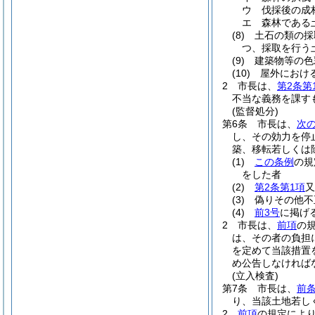
ウ
伐採後の成
エ
森林である
(8)
土石の類の採
つ、採取を行う
(9)
建築物等の色
(10)
屋外におけ
2
市長は、
第2条第
不当な義務を課す
(監督処分)
第6条
市長は、
次
し、その効力を停
築、移転若しくは
(1)
この条例
の規
をした者
(2)
第2条第1項
又
(3)
偽りその他不
(4)
前3号
に掲げ
2
市長は、
前項
の
は、その者の負担
を定めて当該措置
め公告しなければ
(立入検査)
第7条
市長は、
前
り、当該土地若し
2
前項
の規定によ