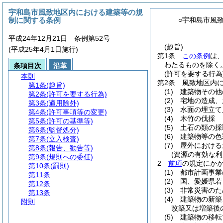
宇和島市風致地区内における建築等の規
制に関する条例
○宇和島市風
平成24年12月21日 条例第52号
(趣旨)
(平成25年4月1日施行)
第1条
この条例
は
わたるものを除く
条項目次
沿革
(許可を要する行為
本則
第2条
風致地区内
第1条
(趣旨)
(1)
建築物その他
第2条
(許可を要する行為)
(2)
宅地の造成、
第3条
(適用除外)
(3)
水面の埋立て
第4条
(許可事項等の変更)
(4)
木竹の伐採
第5条
(許可の基準等)
(5)
土石の類の採
第6条
(監督処分)
(6)
建築物等の色
第7条
(立入検査)
(7)
屋外における
第8条
(報告、勧告等)
(資源の有効な
第9条
(規則への委任)
2
前項
の規定にか
第10条
(罰則)
(1)
都市計画事業
第11条
(2)
国、愛媛県若
第12条
(3)
非常災害のた
第13条
(4)
建築物の新築
附則
改築又は増築後
(5)
建築物の移転