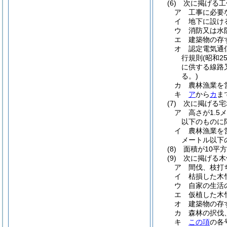
(6)
次に掲げる工
ア
工事に必要
イ
地下に設け
ウ
消防又は水
エ
建築物の存
オ
認定電気通
行規則
(昭和2
に供する線路
る。)
カ
農林漁業を
キ
ア
から
カ
ま
(7)
次に掲げる宅
ア
高さが1.
以下のものに
イ
農林漁業を
メートル以下
(8)
面積が10平
(9)
次に掲げる木
ア
間伐、枝打
イ
枯損した木
ウ
自家の生活
エ
仮植した木
オ
建築物の存
カ
森林の択伐
キ
この項
の各