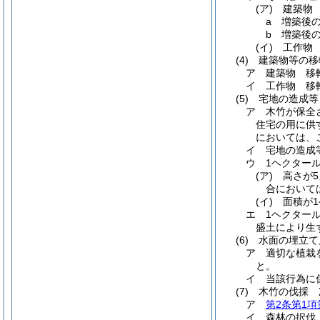
(ア)
建築物
a
増築後
b
増築後
(イ)
工作物
(4)
建築物等の移
ア
建築物 移
イ
工作物 移
(5)
宅地の造成等
ア
木竹が保全
住宅の用に供
においては、
イ
宅地の造成
ウ
1ヘクター
(ア)
高さが
合において
(イ)
面積が
エ
1ヘクター
盛土により生
(6)
水面の埋立て
ア
適切な植栽
と。
イ
当該行為に
(7)
木竹の伐採 
ア
第2条第1項
イ
森林の択伐