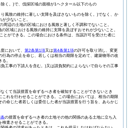
除く。)
で、伐採区域の面積が1ヘクタール以下のもの
より風致の維持に著しい支障を及ぼさないものを除く。)
でなく、か
れが少ないこと。
の周辺の土地の区域における風致と著しく不調和でないこと。
地の区域における風致の維持に支障を及ぼすおそれが少ないこと。
ことができる。
この場合における条件は、当該許可を受けた者に
限度において、
第2条第1項
又は
第4条第1項
の許可を取り消し、変更
の行為の停止を命じ、若しくは相当の期限を定めて、建築物等の改
きる。
請負工事の下請人を含む。)
又は請負契約によらないで自らその工事
がなくて当該措置を命ずるべき者を確知することができないとき
にこれを行わせることができる。
この場合においては、相当の期限
その命じた者若しくは委任した者が当該措置を行う旨を、あらかじ
同条
の措置を命ずるべき者の土地その他の関係のある土地に立ち入
を検査させることができる。
、関係者の請求があったときは、これを提示しなければならない。