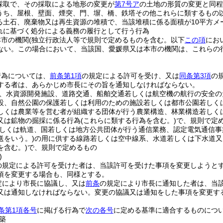
採取で、その採取による地形の変更が
第7号ア
の土地の形質の変更と同程
うち、屋根、壁面、煙突、門、塀、橋、鉄塔その他これらに類するもの
る土石、廃棄物又は再生資源の堆積で、当該堆積に係る面積が10平方メ
れに基づく処分による義務の履行として行う行為
本市の機関
(独立行政法人等で規則で定めるものを含む。以下
この項
にお
ない。
この場合において、当該国、愛媛県又は本市の機関は、これらの
行為については、
前条第1項
の規定による許可を受け、又は
同条第3項
の
する者は、あらかじめ市長にその旨を通知しなければならない。
、水資源開発施設、道路交通、船舶交通若しくは航空機の航行の安全の
設、自然公園の保護若しくは利用のための施設若しくは都市公園若しく
しくは農業等を営む者が組織する団体が行う農業構造、林業構造若しく
又は鉱物の掘採に係る行為
(これらに類する行為を含む。)
で、規則で定
しくは軌道、国若しくは地方公共団体が行う通信業務、認定電気通信事
送をいう。)
の用に供する線路若しくは空中線系、水道若しくは下水道又
を含む。)
で、規則で定めるもの
)
の規定による許可を受けた者は、当該許可を受けた事項を変更しようと
項を変更する場合も、同様とする。
定により市長に協議し、又は
前条
の規定により市長に通知した者は、当
又は通知しなければならない。
変更の協議又は通知をした事項を変更す
条第1項各号
に掲げる行為で
次の各号
に定める基準に適合するものにつ
築