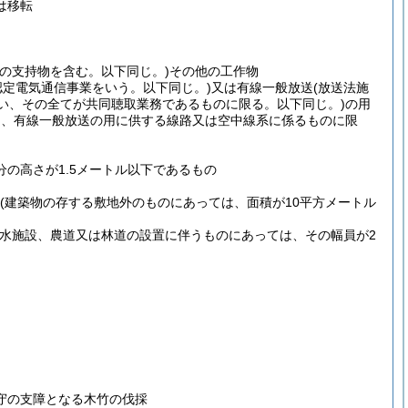
は移転
その支持物を含む。以下同じ。)
その他の工作物
認定電気通信事業をいう。以下同じ。)
又は有線一般放送
(放送法施
い、その全てが共同聴取業務であるものに限る。以下同じ。)
の用
は、有線一般放送の用に供する線路又は空中線系に係るものに限
の高さが1.5メートル以下であるもの
(建築物の存する敷地外のものにあっては、面積が10平方メートル
排水施設、農道又は林道の設置に伴うものにあっては、その幅員が2
守の支障となる木竹の伐採