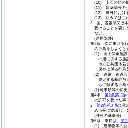
(10)
土石の類の
(11)
建築物等の
(12)
屋外におけ
(13)
法令又はこ
3
国、愛媛県又は
受けることを要し
ない。
(適用除外)
第3条
次に掲げる
の行為をしようと
(1)
国土保全施設
の用に供する施
地方公共団体若
保存に係る行為
(2)
道路、鉄道若
規定する基幹放
らに類する行為
(許可事項等の変更
第4条
第2条第1項
の許可を受けた事
2
第2条第3項
の規
め市長に協議し、
(許可の基準等)
第5条
市長は、
第2
(1)
建築物等の新