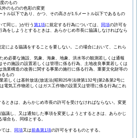
度のもの
以外のものの色彩の変更
ートル以下であり、かつ、その高さが1.5メートル以下であるもの
いて同じ。)
が行う
第1項
に規定する行為については、
同項
の許可を
行為をしようとするときは、あらかじめ市長に協議しなければなら
規定による協議をすることを要しない。
この場合において、これら
ため必要な施設、気象、海象、地象、洪水等の観測若しくは通報
はその施設の設置若しくは管理に係る行為、土地改良事業若しくは
は漁業構造の改善に関する事業の施行に係る行為、重要文化財等の
めるもの
業若しくは基幹放送
(放送法
(昭和25年法律第132号)
第2条第2号に
は電気工作物若しくはガス工作物の設置又は管理に係る行為
(これ
するときは、あらかじめ市長の許可を受けなければならない。
変更
該協議し、又は通知した事項を変更しようとするときは、あらかじ
る場合も、同様とする。
いては、
同項
又は
前条第1項
の許可をするものとする。