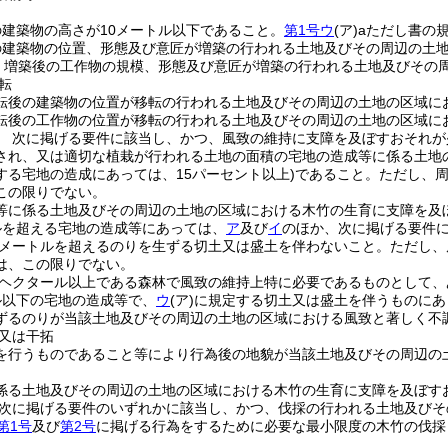
の建築物の高さが10メートル以下であること。
第1号ウ
(ア)
aただし書の
の建築物の位置、形態及び意匠が増築の行われる土地及びその周辺の土
 増築後の工作物の規模、形態及び意匠が増築の行われる土地及びその
転
転後の建築物の位置が移転の行われる土地及びその周辺の土地の区域に
転後の工作物の位置が移転の行われる土地及びその周辺の土地の区域に
 次に掲げる要件に該当し、かつ、風致の維持に支障を及ぼすおそれが
され、又は適切な植栽が行われる土地の面積の宅地の造成等に係る土地の
する宅地の造成にあっては、15パーセント以上)
であること。
ただし、
この限りでない。
等に係る土地及びその周辺の土地の区域における木竹の生育に支障を及
ルを超える宅地の造成等にあっては、
ア
及び
イ
のほか、次に掲げる要件
5メートルを超えるのりを生ずる切土又は盛土を伴わないこと。
ただし、
は、この限りでない。
1ヘクタール以上である森林で風致の維持上特に必要であるものとして
ル以下の宅地の造成等で、
ウ
(ア)
に規定する切土又は盛土を伴うものにあ
ずるのりが当該土地及びその周辺の土地の区域における風致と著しく不
又は干拓
を行うものであること等により行為後の地貌が当該土地及びその周辺の
係る土地及びその周辺の土地の区域における木竹の生育に支障を及ぼす
次に掲げる要件のいずれかに該当し、かつ、伐採の行われる土地及びそ
第1号
及び
第2号
に掲げる行為をするために必要な最小限度の木竹の伐採