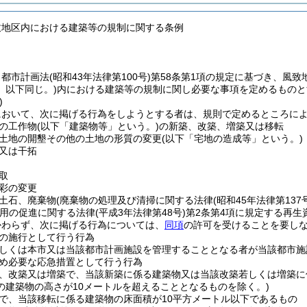
致地区内における建築等の規制に関する条例
、都市計画法
(昭和43年法律第100号)
第58条第1項の規定に基づき、風致
。以下同じ。)
内における建築等の規制に関し必要な事項を定めるものと
)
において、次に掲げる行為をしようとする者は、規則で定めるところに
の工作物
(以下「建築物等」という。)
の新築、改築、増築又は移転
土地の開墾その他の土地の形質の変更
(以下「宅地の造成等」という。)
又は干拓
取
彩の変更
土石、廃棄物
(廃棄物の処理及び清掃に関する法律
(昭和45年法律第137
利用の促進に関する法律
(平成3年法律第48号)
第2条第4項に規定する再生
かわらず、次に掲げる行為については、
同項
の許可を受けることを要し
の施行として行う行為
しくは本市又は当該都市計画施設を管理することとなる者が当該都市施
め必要な応急措置として行う行為
、改築又は増築で、当該新築に係る建築物又は当該改築若しくは増築に
の建築物の高さが10メートルを超えることとなるものを除く。)
で、当該移転に係る建築物の床面積が10平方メートル以下であるもの