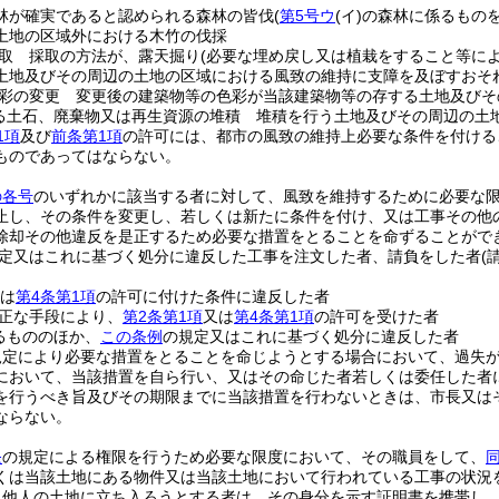
林が確実であると認められる森林の皆伐
(
第5号ウ
(イ)
の森林に係るものを
土地の区域外における木竹の伐採
取 採取の方法が、露天掘り
(必要な埋め戻し又は植栽をすること等に
土地及びその周辺の土地の区域における風致の維持に支障を及ぼすおそ
彩の変更 変更後の建築物等の色彩が当該建築物等の存する土地及びそ
る土石、廃棄物又は再生資源の堆積 堆積を行う土地及びその周辺の土
1項
及び
前条第1項
の許可には、都市の風致の維持上必要な条件を付ける
ものであってはならない。
の各号
のいずれかに該当する者に対して、風致を維持するために必要な
止し、その条件を変更し、若しくは新たに条件を付け、又は工事その他
除却その他違反を是正するため必要な措置をとることを命ずることがで
定又はこれに基づく処分に違反した工事を注文した者、請負をした者
(
は
第4条第1項
の許可に付けた条件に違反した者
正な手段により、
第2条第1項
又は
第4条第1項
の許可を受けた者
るもののほか、
この条例
の規定又はこれに基づく処分に違反した者
規定により必要な措置をとることを命じようとする場合において、過失
において、当該措置を自ら行い、又はその命じた者若しくは委任した者
を行うべき旨及びその期限までに当該措置を行わないときは、市長又は
ならない。
条
の規定による権限を行うため必要な限度において、その職員をして、
くは当該土地にある物件又は当該土地において行われている工事の状況
り他人の土地に立ち入ろうとする者は、その身分を示す証明書を携帯し