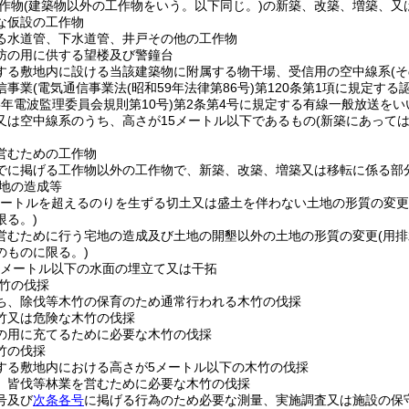
作物
(建築物以外の工作物をいう。以下同じ。)
の新築、改築、増築、又
な仮設の工作物
る水道管、下水道管、井戸その他の工作物
防の用に供する望楼及び警鐘台
する敷地内に設ける当該建築物に附属する物干場、受信用の空中線系
(
信事業
(電気通信事業法
(昭和59年法律第86号)
第120条第1項に規定する
5年電波監理委員会規則第10号)
第2条第4号に規定する有線一般放送をい
又は空中線系のうち、高さが15メートル以下であるもの
(新築にあって
営むための工作物
でに掲げる工作物以外の工作物で、新築、改築、増築又は移転に係る部分
地の造成等
5メートルを超えるのりを生ずる切土又は盛土を伴わない土地の形質の変更
限る。)
営むために行う宅地の造成及び土地の開墾以外の土地の形質の変更
(用
のものに限る。)
方メートル以下の水面の埋立て又は干拓
竹の伐採
ち、除伐等木竹の保育のため通常行われる木竹の伐採
竹又は危険な木竹の伐採
の用に充てるために必要な木竹の伐採
竹の伐採
する敷地内における高さが5メートル以下の木竹の伐採
、皆伐等林業を営むために必要な木竹の伐採
号及び
次条各号
に掲げる行為のため必要な測量、実施調査又は施設の保