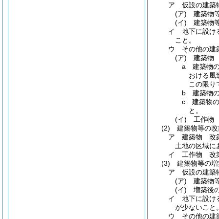
ア
仮設の建築
(ア)
建築物
(イ)
建築物
イ
地下に設け
こと。
ウ
その他の建
(ア)
建築物
a
建築物の
おける風
この限り
b
建築物
c
建築物
と。
(イ)
工作物
(2)
建築物等の改
ア
建築物 改
土地の区域に
イ
工作物 改
(3)
建築物等の増
ア
仮設の建築
(ア)
建築物
(イ)
増築後
イ
地下に設け
が少ないこと
ウ
その他の建