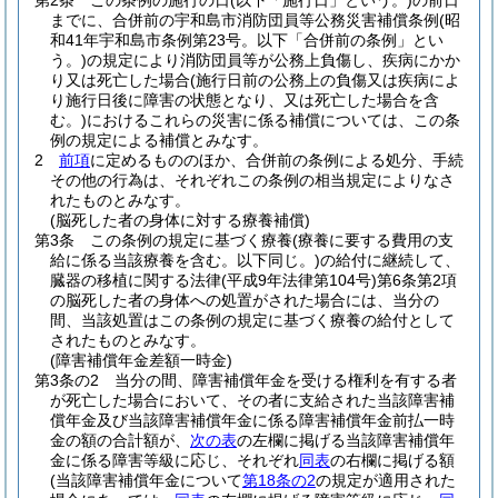
第2条
この条例の施行の日
(以下「施行日」という。)
の前日
までに、合併前の宇和島市消防団員等公務災害補償条例
(昭
和41年宇和島市条例第23号。以下「合併前の条例」とい
う。)
の規定により消防団員等が公務上負傷し、疾病にかか
り又は死亡した場合
(施行日前の公務上の負傷又は疾病によ
り施行日後に障害の状態となり、又は死亡した場合を含
む。)
におけるこれらの災害に係る補償については、この条
例の規定による補償とみなす。
2
前項
に定めるもののほか、合併前の条例による処分、手続
その他の行為は、それぞれこの条例の相当規定によりなさ
れたものとみなす。
(脳死した者の身体に対する療養補償)
第3条
この条例の規定に基づく療養
(療養に要する費用の支
給に係る当該療養を含む。以下同じ。)
の給付に継続して、
臓器の移植に関する法律
(平成9年法律第104号)
第6条第2項
の脳死した者の身体への処置がされた場合には、当分の
間、当該処置はこの条例の規定に基づく療養の給付として
されたものとみなす。
(障害補償年金差額一時金)
第3条の2
当分の間、障害補償年金を受ける権利を有する者
が死亡した場合において、その者に支給された当該障害補
償年金及び当該障害補償年金に係る障害補償年金前払一時
金の額の合計額が、
次の表
の左欄に掲げる当該障害補償年
金に係る障害等級に応じ、それぞれ
同表
の右欄に掲げる額
(当該障害補償年金について
第18条の2
の規定が適用された