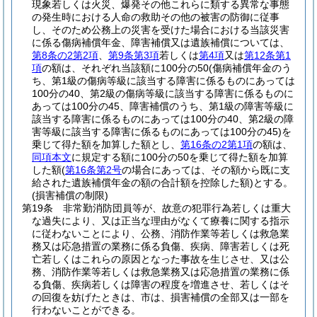
現象若しくは火災、爆発その他これらに類する異常な事態
の発生時における人命の救助その他の被害の防御に従事
し、そのため公務上の災害を受けた場合における当該災害
に係る傷病補償年金、障害補償又は遺族補償については、
第8条の2第2項
、
第9条第3項
若しくは
第4項
又は
第12条第1
項
の額は、それぞれ当該額に100分の50
(傷病補償年金のう
ち、第1級の傷病等級に該当する障害に係るものにあっては
100分の40、第2級の傷病等級に該当する障害に係るものに
あっては100分の45、障害補償のうち、第1級の障害等級に
該当する障害に係るものにあっては100分の40、第2級の障
害等級に該当する障害に係るものにあっては100分の45)
を
乗じて得た額を加算した額とし、
第16条の2第1項
の額は、
同項本文
に規定する額に100分の50を乗じて得た額を加算
した額
(
第16条第2号
の場合にあっては、その額から既に支
給された遺族補償年金の額の合計額を控除した額)
とする。
(損害補償の制限)
第19条
非常勤消防団員等が、故意の犯罪行為若しくは重大
な過失により、又は正当な理由がなくて療養に関する指示
に従わないことにより、公務、消防作業等若しくは救急業
務又は応急措置の業務に係る負傷、疾病、障害若しくは死
亡若しくはこれらの原因となった事故を生じさせ、又は公
務、消防作業等若しくは救急業務又は応急措置の業務に係
る負傷、疾病若しくは障害の程度を増進させ、若しくはそ
の回復を妨げたときは、市は、損害補償の全部又は一部を
行わないことができる。