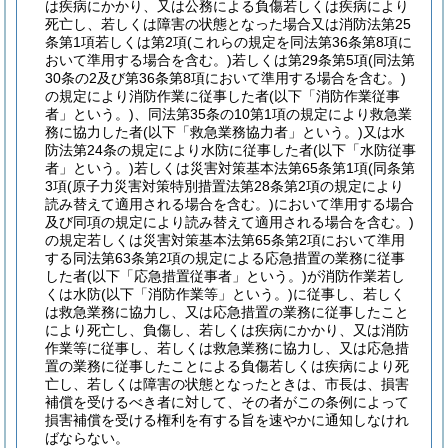
は疾病にかかり、又は公務による負傷若しくは疾病により
死亡し、若しくは障害の状態となった場合又は消防法第25
条第1項若しくは第2項
(これらの規定を同法第36条第8項に
おいて準用する場合を含む。)
若しくは第29条第5項
(同法第
30条の2及び第36条第8項において準用する場合を含む。)
の規定により消防作業に従事した者
(以下「消防作業従事
者」という。)
、同法第35条の10第1項の規定により救急業
務に協力した者
(以下「救急業務協力者」という。)
又は水
防法第24条の規定により水防に従事した者
(以下「水防従事
者」という。)
若しくは災害対策基本法第65条第1項
(同条第
3項
(原子力災害対策特別措置法第28条第2項の規定により
読み替えて適用される場合を含む。)
において準用する場合
及び同項の規定により読み替えて適用される場合を含む。)
の規定若しくは災害対策基本法第65条第2項において準用
する同法第63条第2項の規定による応急措置の業務に従事
した者
(以下「応急措置従事者」という。)
が消防作業若し
くは水防
(以下「消防作業等」という。)
に従事し、若しく
は救急業務に協力し、又は応急措置の業務に従事したこと
により死亡し、負傷し、若しくは疾病にかかり、又は消防
作業等に従事し、若しくは救急業務に協力し、又は応急措
置の業務に従事したことによる負傷若しくは疾病により死
亡し、若しくは障害の状態となったときは、市長は、損害
補償を受けるべき者に対して、その者がこの条例によって
損害補償を受ける権利を有する旨を速やかに通知しなけれ
ばならない。