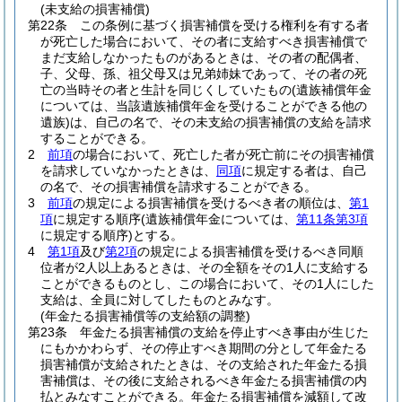
(未支給の損害補償)
第22条
この条例に基づく損害補償を受ける権利を有する者
が死亡した場合において、その者に支給すべき損害補償で
まだ支給しなかったものがあるときは、その者の配偶者、
子、父母、孫、祖父母又は兄弟姉妹であって、その者の死
亡の当時その者と生計を同じくしていたもの
(遺族補償年金
については、当該遺族補償年金を受けることができる他の
遺族)
は、自己の名で、その未支給の損害補償の支給を請求
することができる。
2
前項
の場合において、死亡した者が死亡前にその損害補償
を請求していなかったときは、
同項
に規定する者は、自己
の名で、その損害補償を請求することができる。
3
前項
の規定による損害補償を受けるべき者の順位は、
第1
項
に規定する順序
(遺族補償年金については、
第11条第3項
に規定する順序)
とする。
4
第1項
及び
第2項
の規定による損害補償を受けるべき同順
位者が2人以上あるときは、その全額をその1人に支給する
ことができるものとし、この場合において、その1人にした
支給は、全員に対してしたものとみなす。
(年金たる損害補償等の支給額の調整)
第23条
年金たる損害補償の支給を停止すべき事由が生じた
にもかかわらず、その停止すべき期間の分として年金たる
損害補償が支給されたときは、その支給された年金たる損
害補償は、その後に支給されるべき年金たる損害補償の内
払とみなすことができる。
年金たる損害補償を減額して改