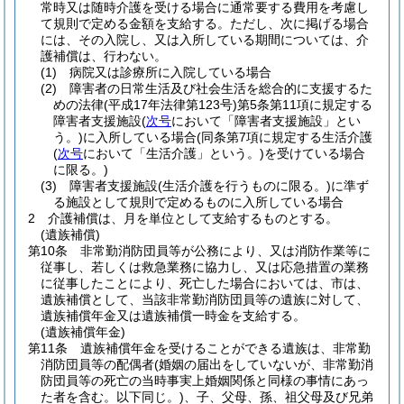
常時又は随時介護を受ける場合に通常要する費用を考慮し
て規則で定める金額を支給する。
ただし、次に掲げる場合
には、その入院し、又は入所している期間については、介
護補償は、行わない。
(1)
病院又は診療所に入院している場合
(2)
障害者の日常生活及び社会生活を総合的に支援するた
めの法律
(平成17年法律第123号)
第5条第11項に規定する
障害者支援施設
(
次号
において「障害者支援施設」とい
う。)
に入所している場合
(同条第7項に規定する生活介護
(
次号
において「生活介護」という。)
を受けている場合
に限る。)
(3)
障害者支援施設
(生活介護を行うものに限る。)
に準ず
る施設として規則で定めるものに入所している場合
2
介護補償は、月を単位として支給するものとする。
(遺族補償)
第10条
非常勤消防団員等が公務により、又は消防作業等に
従事し、若しくは救急業務に協力し、又は応急措置の業務
に従事したことにより、死亡した場合においては、市は、
遺族補償として、当該非常勤消防団員等の遺族に対して、
遺族補償年金又は遺族補償一時金を支給する。
(遺族補償年金)
第11条
遺族補償年金を受けることができる遺族は、非常勤
消防団員等の配偶者
(婚姻の届出をしていないが、非常勤消
防団員等の死亡の当時事実上婚姻関係と同様の事情にあっ
た者を含む。以下同じ。)
、子、父母、孫、祖父母及び兄弟