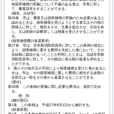
他損害補償の実施について不服のある者は、市長に対し
て、審査請求をすることができる。
(報告、出頭等)
第26条
市は、審査又は損害補償の実施のため必要があると
認めるときは、損害補償を受けようとする者又はその他の
関係人に対して、報告をさせ、文書を提出させ、出頭を命
じ、又は医師の診断若しくは検案を受けさせることができ
る。
(損害補償費の返還要求)
第27条
市は、非常勤消防団員等に対してこの条例の規定に
より、損害補償に要する費用を支給した後において、その
支給額に錯誤があったことが判明したときは、当該非常勤
消防団員等に対して、その錯誤に係る額の返還を求めるこ
とができる。
2
偽りその他不正の手段により損害補償を受けた者があると
きは、市は、その損害補償に要した費用に相当する金額の
全部又は一部をその者から返還させることができる。
(委任)
第28条
この条例の実施に関し必要な事項は、規則で定め
る。
附
則
(施行期日)
第1条
この条例は、平成17年8月1日から施行する。
(経過措置)