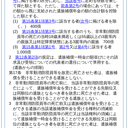
号
に掲げる者の区分に応じ、
当該各号
に定める倍数を乗じ
て得た額とする。
ただし、
前条第2号
の場合にあっては、そ
の額から既に支給された遺族補償年金の額の合計額を控除
した額とする。
(1)
第15条第1項第3号
に該当する者
(
次号
に掲げる者を除
く。)
400倍
(2)
第15条第1項第3号
に該当する者のうち、非常勤消防団
員等の死亡の当時18歳未満若しくは55歳以上の3親等内
の親族又は特定障害状態にある3親等内の親族 700倍
(3)
第15条第1項第1号
、
第2号
又は
第4号
に該当する者
1,000倍
2
第12条第2項
の規定は、遺族補償一時金の額並びにその請
求及び受領についての代表者の選任について準用する。
(遺族からの排除)
第17条
非常勤消防団員等を故意に死亡させた者は、遺族補
償を受けることができる遺族としない。
2
非常勤消防団員等の死亡前に、当該非常勤消防団員等の死
亡によって、遺族補償年金を受けることができる先順位又
は同順位の遺族となるべき者を故意に死亡させた者は、遺
族補償年金を受けることができる遺族としない。
3
非常勤消防団員等の死亡前又は遺族補償年金を受けること
ができる遺族の当該遺族補償年金を受ける権利の消滅前
に、当該非常勤消防団員等の死亡又は当該権利の消滅によ
って遺族補償一時金を受けることができる先順位又は同順
位の遺族となるべき者を故意に死亡させた者は、遺族補償