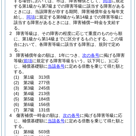
する場合においては、市は、障害補償として、
同項
に規定
する第1級から第7級までの障害等級に該当する障害がある
ときには、当該障害が存する期間、障害補償年金を毎年支
給し、
同項
に規定する第8級から第14級までの障害等級に
該当する障害があるときには、障害補償一時金を支給す
る。
2
障害等級は、その障害の程度に応じて重度のものから順
に、第1級から第14級までに区分するものとする。
この場
合において、各障害等級に該当する障害は、規則で定め
る。
3
障害補償年金の額は、1年につき、
次の各号
に掲げる障害
等級
(
前項
に規定する障害等級をいう。以下同じ。)
に応
じ、補償基礎額に
当該各号
に定める倍数を乗じて得た額と
する。
(1)
第1級 313倍
(2)
第2級 277倍
(3)
第3級 245倍
(4)
第4級 213倍
(5)
第5級 184倍
(6)
第6級 156倍
(7)
第7級 131倍
4
傷害補償一時金の額は、
次の各号
に掲げる障害等級に応
じ、補償基礎額に
当該各号
に定める倍数を乗じて得た額と
する。
(1)
第8級 503倍