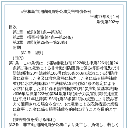
○宇和島市消防団員等公務災害補償条例
平成17年8月1日
条例第202号
目次
第1章
総則
(第1条―第3条)
第2章
損害補償
(第4条―第24条)
第3章
雑則
(第25条―第28条)
附則
第1章
総則
(目的)
第1条
この条例は、消防組織法
(昭和22年法律第226号)
第24
条第1項の規定による非常勤消防団員に係る損害補償及び消
防法
(昭和23年法律第186号)
第36条の3の規定による消防作
業に従事した者又は救急業務に協力した者に係る損害補償
並びに水防法
(昭和24年法律第193号)
第34条の規定による
水防に従事した者に係る損害補償並びに災害対策基本法
(昭
和36年法律第223号)
第84条第1項
(原子力災害対策特別措置
法
(平成11年法律第156号)
第28条第1項の規定により読み替
えて適用される場合を含む。)
の規定による応急措置の業務
に従事した者に係る損害補償を的確に行うことを目的とす
る。
(損害補償を受ける権利)
第2条
非常勤消防団員が公務により死亡し、負傷し、若しく