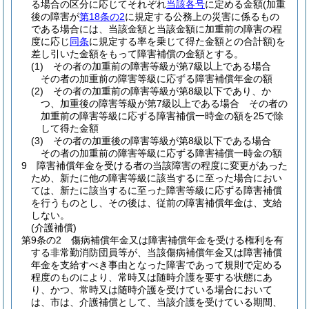
る場合の区分に応じてそれぞれ
当該各号
に定める金額
(加重
後の障害が
第18条の2
に規定する公務上の災害に係るもの
である場合には、当該金額と当該金額に加重前の障害の程
度に応じ
同条
に規定する率を乗じて得た金額との合計額)
を
差し引いた金額をもって障害補償の金額とする。
(1)
その者の加重前の障害等級が第7級以上である場合
その者の加重前の障害等級に応ずる障害補償年金の額
(2)
その者の加重前の障害等級が第8級以下であり、か
つ、加重後の障害等級が第7級以上である場合 その者の
加重前の障害等級に応ずる障害補償一時金の額を25で除
して得た金額
(3)
その者の加重後の障害等級が第8級以下である場合
その者の加重前の障害等級に応ずる障害補償一時金の額
9
障害補償年金を受ける者の当該障害の程度に変更があった
ため、新たに他の障害等級に該当するに至った場合におい
ては、新たに該当するに至った障害等級に応ずる障害補償
を行うものとし、その後は、従前の障害補償年金は、支給
しない。
(介護補償)
第9条の2
傷病補償年金又は障害補償年金を受ける権利を有
する非常勤消防団員等が、当該傷病補償年金又は障害補償
年金を支給すべき事由となった障害であって規則で定める
程度のものにより、常時又は随時介護を要する状態にあ
り、かつ、常時又は随時介護を受けている場合において
は、市は、介護補償として、当該介護を受けている期間、