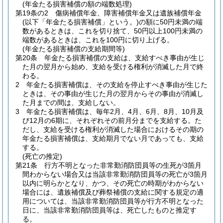
(年金たる損害補償の額の端数処理)
第19条の2
傷病補償年金、障害補償年金又は遺族補償年金
(以下「年金たる損害補償」という。)
の額に50円未満の端
数があるときは、これを切り捨て、50円以上100円未満の
端数があるときは、これを100円に切り上げる。
(年金たる損害補償の支給期間等)
第20条
年金たる損害補償の支給は、支給すべき事由が生じ
た月の翌月から始め、支給を受ける権利が消滅した月で終
わる。
2
年金たる損害補償は、その支給を停止すべき事由が生じた
ときは、その事由が生じた月の翌月からその事由が消滅し
た月までの間は、支給しない。
3
年金たる損害補償は、毎年2月、4月、6月、8月、10月及
び12月の6期に、それぞれその前月分までを支給する。
た
だし、支給を受ける権利が消滅した場合におけるその期の
年金たる損害補償は、支給期月でない月であっても、支給
する。
(死亡の推定)
第21条
行方不明となった非常勤消防団員等の生死が3箇月
間わからない場合又は当該非常勤消防団員等の死亡が3箇月
以内に明らかとなり、かつ、その死亡の時期がわからない
場合には、遺族補償及び葬祭補償の支給に関する規定の適
用については、当該非常勤消防団員等が行方不明となった
日に、当該非常勤消防団員等は、死亡したものと推定す
る。