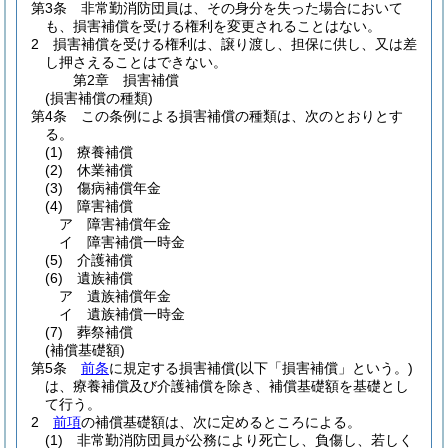
第3条
非常勤消防団員は、その身分を失った場合において
も、損害補償を受ける権利を変更されることはない。
2
損害補償を受ける権利は、譲り渡し、担保に供し、又は差
し押さえることはできない。
第2章
損害補償
(損害補償の種類)
第4条
この条例による損害補償の種類は、次のとおりとす
る。
(1)
療養補償
(2)
休業補償
(3)
傷病補償年金
(4)
障害補償
ア
障害補償年金
イ
障害補償一時金
(5)
介護補償
(6)
遺族補償
ア
遺族補償年金
イ
遺族補償一時金
(7)
葬祭補償
(補償基礎額)
第5条
前条
に規定する損害補償
(以下「損害補償」という。)
は、療養補償及び介護補償を除き、補償基礎額を基礎とし
て行う。
2
前項
の補償基礎額は、次に定めるところによる。
(1)
非常勤消防団員が公務により死亡し、負傷し、若しく