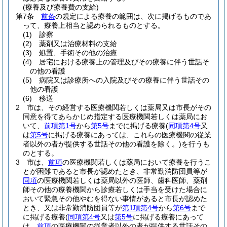
(療養及び療養費の支給)
第7条
前条
の規定による療養の範囲は、次に掲げるものであ
って、療養上相当と認められるものとする。
(1)
診察
(2)
薬剤又は治療材料の支給
(3)
処置、手術その他の治療
(4)
居宅における療養上の管理及びその療養に伴う世話そ
の他の看護
(5)
病院又は診療所への入院及びその療養に伴う世話その
他の看護
(6)
移送
2
市は、その経営する医療機関若しくは薬局又は市長がその
同意を得てあらかじめ指定する医療機関若しくは薬局にお
いて、
前項第1号
から
第5号
までに掲げる療養
(
同項第4号
又
は
第5号
に掲げる療養にあっては、これらの医療機関の従業
者以外の者が提供する世話その他の看護を除く。)
を行うも
のとする。
3
市は、
前項
の医療機関若しくは薬局において療養を行うこ
とが困難であると市長が認めたとき、非常勤消防団員等が
同項
の医療機関若しくは薬局以外の医師、歯科医師、薬剤
師その他の療養機関から診療若しくは手当を受けた場合に
おいて緊急その他やむを得ない事情があると市長が認めた
とき、又は非常勤消防団員等が
第1項第4号
から
第6号
まで
に掲げる療養
(
同項第4号
又は
第5号
に掲げる療養にあって
は、
前項
の医療機関の従業者以外の者が提供する世話その