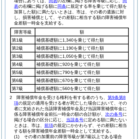
場合にあっては、
同表
の左欄に掲げる障害等級に応じ、
同
表
の右欄に掲げる額に
同条
に規定する率を乗じて得た額を
加算した額)
に満たないときは、市は、その者の遺族に対
し、損害補償として、その差額に相当する額の障害補償年
金差額一時金を支給する。
障害等級
額
第1級
補償基礎額に1,340を乗じて得た額
第2級
補償基礎額に1,190を乗じて得た額
第3級
補償基礎額に1,050を乗じて得た額
第4級
補償基礎額に920を乗じて得た額
第5級
補償基礎額に790を乗じて得た額
第6級
補償基礎額に670を乗じて得た額
第7級
補償基礎額に560を乗じて得た額
2
障害補償年金を受ける権利を有する者のうち、
第9条第8
項
の規定の適用を受ける者が死亡した場合において、その
者に支給された当該障害補償年金及び当該障害補償年金に
係る障害補償年金前払一時金の額の合計額が、
次の各号
に
掲げる場合の区分に応じ、
当該各号
に定める額に満たない
ときは、市は、
前項
の規定にかかわらず、その差額に相当
する額を障害補償年金差額一時金として支給する。
(1)
その者の加重前の障害等級が第7級以上である場合