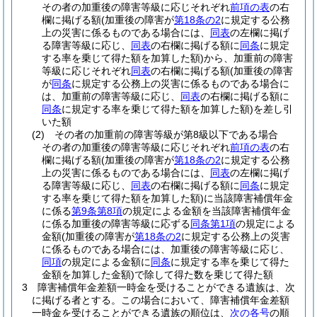
その者の加重後の障害等級に応じそれぞれ
前項の表
の右
欄に掲げる額
(加重後の障害が
第18条の2
に規定する公務
上の災害に係るものである場合には、
同表
の左欄に掲げ
る障害等級に応じ、
同表
の右欄に掲げる額に
同条
に規定
する率を乗じて得た額を加算した額)
から、加重前の障害
等級に応じそれぞれ
同表
の右欄に掲げる額
(加重後の障害
が
同条
に規定する公務上の災害に係るものである場合に
は、加重前の障害等級に応じ、
同表
の右欄に掲げる額に
同条
に規定する率を乗じて得た額を加算した額)
を差し引
いた額
(2)
その者の加重前の障害等級が第8級以下である場合
その者の加重後の障害等級に応じそれぞれ
前項の表
の右
欄に掲げる額
(加重後の障害が
第18条の2
に規定する公務
上の災害に係るものである場合には、
同表
の左欄に掲げ
る障害等級に応じ、
同表
の右欄に掲げる額に
同条
に規定
する率を乗じて得た額を加算した額)
に当該障害補償年金
に係る
第9条第8項
の規定による金額を当該障害補償年金
に係る加重後の障害等級に応ずる
同条第1項
の規定による
金額
(加重後の障害が
第18条の2
に規定する公務上の災害
に係るものである場合には、加重後の障害等級に応じ、
同項
の規定による金額に
同条
に規定する率を乗じて得た
金額を加算した金額)
で除して得た数を乗じて得た額
3
障害補償年金差額一時金を受けることができる遺族は、次
に掲げる者とする。
この場合において、障害補償年金差額
一時金を受けることができる遺族の順位は、
次の各号
の順