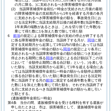
場合には、当該申出が行われた日の属する月の翌月以後
の月に限る。)
に支給されるべき障害補償年金の額
(2)
当該障害補償年金前払一時金が支給された月後の最初
の障害補償年金の支給期月から1年を経過する月後の各月
に支給されるべき障害補償年金の額を、事故発生日にお
ける法定利率に当該支給期月以後の経過年数
(当該年数に
1年未満の端数があるときは、これを切り捨てた年数)
を
乗じて得た数に1を加えた数で除して得た額
6
前項
の規定による障害補償年金の支給の停止が終了する月
に係る障害補償年金の額は、当該終了する月が、
同項
に規
定する支給期月から起算して1年以内の場合にあっては当該
障害補償年金前払一時金の額から
同項
の規定により各月に
支給されるべき当該障害補償年金の額の全額につき支給が
停止される期間に係る
同項
の規定による合計額
(以下この項
において「全額停止期間に係る合計額」という。)
を差し引
いた額を、当該支給期月から起算して1年を超える場合にあ
っては当該障害補償年金前払一時金の額から全額停止期間
に係る合計額を差し引いた額に事故発生日における法定利
率に当該終了する月の
前項
に規定する経過年数を乗じて得
た数に1を加えた数を乗じて得た額を、それぞれ当該終了す
る月に支給されるべき当該障害補償年金の額から差し引い
た額とする。
(遺族補償年金前払一時金)
第4条
当分の間、遺族補償年金を受ける権利を有する遺族が
申し出たときは、市は、損害補償として、遺族補償年金前