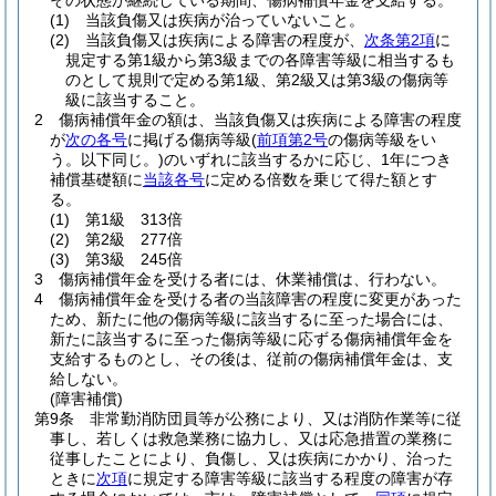
その状態が継続している期間、傷病補償年金を支給する。
(1)
当該負傷又は疾病が治っていないこと。
(2)
当該負傷又は疾病による障害の程度が、
次条第2項
に
規定する第1級から第3級までの各障害等級に相当するも
のとして規則で定める第1級、第2級又は第3級の傷病等
級に該当すること。
2
傷病補償年金の額は、当該負傷又は疾病による障害の程度
が
次の各号
に掲げる傷病等級
(
前項第2号
の傷病等級をい
う。以下同じ。)
のいずれに該当するかに応じ、1年につき
補償基礎額に
当該各号
に定める倍数を乗じて得た額とす
る。
(1)
第1級 313倍
(2)
第2級 277倍
(3)
第3級 245倍
3
傷病補償年金を受ける者には、休業補償は、行わない。
4
傷病補償年金を受ける者の当該障害の程度に変更があった
ため、新たに他の傷病等級に該当するに至った場合には、
新たに該当するに至った傷病等級に応ずる傷病補償年金を
支給するものとし、その後は、従前の傷病補償年金は、支
給しない。
(障害補償)
第9条
非常勤消防団員等が公務により、又は消防作業等に従
事し、若しくは救急業務に協力し、又は応急措置の業務に
従事したことにより、負傷し、又は疾病にかかり、治った
ときに
次項
に規定する障害等級に該当する程度の障害が存