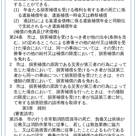
することができる。
(1)
年金たる損害補償を受ける権利を有する者の死亡に係
る遺族補償年金、遺族補償一時金又は葬祭補償
(2)
過誤払による返還金債権に係る遺族補償年金と同順位
で支給されるべき遺族補償年金
(補償の免責及び求償権)
第24条
市は、損害補償を受けるべき者が他の法令
(条例を含
む。)
の定めるところによる療養その他の給付又は補償を受
けた場合においては、同一の事由については、その受けた
療養その他の給付又は補償の限度において、損害補償の責
を免れる。
2
市は、損害補償の原因である災害が第三者の行為によって
生じた場合において、損害補償を受けるべき者が当該第三
者から同一の事由について損害賠償を受けたときは、その
価額の限度において、損害補償の責を免れる。
3
市は、損害補償の原因である災害が第三者の行為によって
生じた場合において、損害補償を行ったときは、その価額
の限度において、損害補償を受けた者が当該第三者に対し
て有する損害賠償の請求権を取得する。
第3章
雑則
(審査請求)
第25条
市の行う非常勤消防団員等の死亡、負傷又は疾病が
公務又は消防作業等に従事し、若しくは救急業務に協力
し、又は応急措置の業務に従事したことによるものである
かどうかの認定、療養の方法、損害補償の金額の決定その