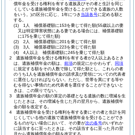
償年金を受ける権利を有する遺族及びその者と生計を同じ
くしている遺族補償年金を受けることができる遺族の人数
をいう。)
の区分に応じ、1年につき
当該各号
に定める額と
する。
(1)
1人 補償基礎額に153を乗じて得た額
(55歳以上の妻
又は特定障害状態にある妻である場合には、補償基礎額
に175を乗じて得た額)
(2)
2人 補償基礎額に201を乗じて得た額
(3)
3人 補償基礎額に223を乗じて得た額
(4)
4人以上 補償基礎額に245を乗じて得た額
2
遺族補償年金を受ける権利を有する者が2人以上あるとき
は、遺族補償年金の額は、
前項
の規定にかかわらず、
同項
に規定する額をその人数で除して得た額とし、これらの者
のうち1人を遺族補償年金の請求及び受領についての代表者
に選任しなければならない。
ただし、世帯を異にする等や
むを得ない事情のため代表者を選任することができないと
きは、この限りでない。
3
遺族補償年金の額の算定の基礎となる遺族の数に増減を生
じたときは、その増減を生じた月の翌月から、遺族補償年
金の額を改定する。
4
遺族補償年金を受ける権利を有する妻にその者と生計を同
じくしている他の遺族で遺族補償年金を受けることができ
るものがない場合において、その妻が
次の各号
のいずれか
に該当するに至ったときは、その該当するに至った月の翌
月から遺族補償年金の額を改定する。