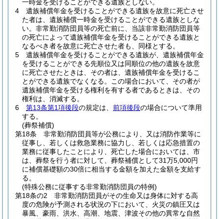
一時金を受けることができる遺族としない。
4
遺族補償年金を受けることができる遺族を故意に死亡させ
た者は、遺族補償一時金を受けることができる遺族としな
い。
非常勤消防団員等の死亡前に、当該非常勤消防団員等
の死亡によって遺族補償年金を受けることができる遺族と
なるべき者を故意に死亡させた者も、同様とする。
5
遺族補償年金を受けることができる遺族が、遺族補償年金
を受けることができる先順位又は同順位の他の遺族を故意
に死亡させたときは、その者は、遺族補償年金を受けるこ
とができる遺族でなくなる。
この場合において、その者が
遺族補償年金を受ける権利を有する者であるときは、その
権利は、消滅する。
6
第13条第1項後段
の規定は、
前項後段
の場合について準用
する。
(葬祭補償)
第18条
非常勤消防団員等が公務により、又は消防作業等に
従事し、若しくは救急業務に協力し、若しくは応急措置の
業務に従事したことにより、死亡した場合においては、市
は、葬祭を行う者に対して、葬祭補償として31万5,000円
に補償基礎額の30倍に相当する金額を加えた金額を支給す
る。
(特殊公務に従事する非常勤消防団員の特例)
第18条の2
非常勤消防団員がその生命又は身体に対する高
度の危険が予測される状況の下において、火災の鎮圧又は
暴風、豪雨、洪水、高潮、地震、津波その他の異常な自然