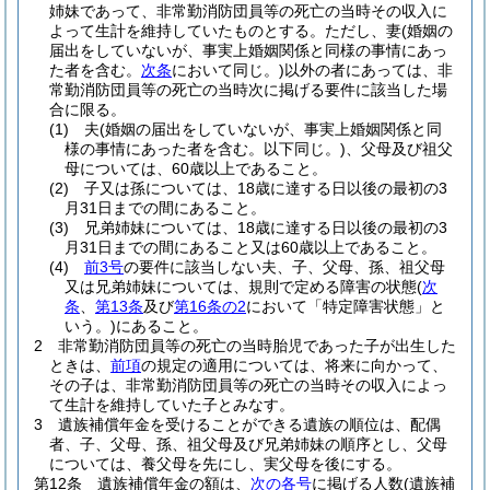
姉妹であって、非常勤消防団員等の死亡の当時その収入に
よって生計を維持していたものとする。
ただし、妻
(婚姻の
届出をしていないが、事実上婚姻関係と同様の事情にあっ
た者を含む。
次条
において同じ。)
以外の者にあっては、非
常勤消防団員等の死亡の当時次に掲げる要件に該当した場
合に限る。
(1)
夫
(婚姻の届出をしていないが、事実上婚姻関係と同
様の事情にあった者を含む。以下同じ。)
、父母及び祖父
母については、60歳以上であること。
(2)
子又は孫については、18歳に達する日以後の最初の3
月31日までの間にあること。
(3)
兄弟姉妹については、18歳に達する日以後の最初の3
月31日までの間にあること又は60歳以上であること。
(4)
前3号
の要件に該当しない夫、子、父母、孫、祖父母
又は兄弟姉妹については、規則で定める障害の状態
(
次
条
、
第13条
及び
第16条の2
において「特定障害状態」と
いう。)
にあること。
2
非常勤消防団員等の死亡の当時胎児であった子が出生した
ときは、
前項
の規定の適用については、将来に向かって、
その子は、非常勤消防団員等の死亡の当時その収入によっ
て生計を維持していた子とみなす。
3
遺族補償年金を受けることができる遺族の順位は、配偶
者、子、父母、孫、祖父母及び兄弟姉妹の順序とし、父母
については、養父母を先にし、実父母を後にする。
第12条
遺族補償年金の額は、
次の各号
に掲げる人数
(遺族補