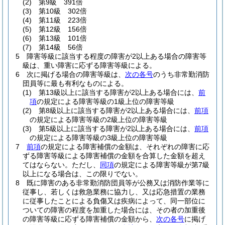
(2)
第9級 391倍
(3)
第10級 302倍
(4)
第11級 223倍
(5)
第12級 156倍
(6)
第13級 101倍
(7)
第14級 56倍
5
障害等級に該当する程度の障害が2以上ある場合の障害等
級は、重い障害に応ずる障害等級による。
6
次に掲げる場合の障害等級は、
次の各号
のうち非常勤消防
団員等に最も有利なものによる。
(1)
第13級以上に該当する障害が2以上ある場合には、
前
項
の規定による障害等級の1級上位の障害等級
(2)
第8級以上に該当する障害が2以上ある場合には、
前項
の規定による障害等級の2級上位の障害等級
(3)
第5級以上に該当する障害が2以上ある場合には、
前項
の規定による障害等級の3級上位の障害等級
7
前項
の規定による障害補償の金額は、それぞれの障害に応
ずる障害等級による障害補償の金額を合算した金額を超え
てはならない。
ただし、
同項
の規定による障害等級が第7級
以上になる場合は、この限りでない。
8
既に障害のある非常勤消防団員等が公務又は消防作業等に
従事し、若しくは救急業務に協力し、又は応急措置の業務
に従事したことによる負傷又は疾病によって、同一部位に
ついての障害の程度を加重した場合には、その者の加重後
の障害等級に応ずる障害補償の金額から、
次の各号
に掲げ