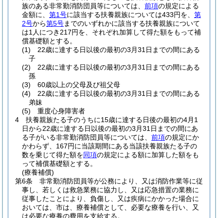
族のある非常勤消防団員等については、
前項
の規定による
金額に、
第1号
に該当する扶養親族については433円を、
第
2号
から
第5号
までのいずれかに該当する扶養親族について
は1人につき217円を、それぞれ加算して得た額をもって補
償基礎額とする。
(1)
22歳に達する日以後の最初の3月31日までの間にある
子
(2)
22歳に達する日以後の最初の3月31日までの間にある
孫
(3)
60歳以上の父母及び祖父母
(4)
22歳に達する日以後の最初の3月31日までの間にある
弟妹
(5)
重度心身障害者
4
扶養親族たる子のうちに15歳に達する日後の最初の4月1
日から22歳に達する日以後の最初の3月31日までの間にあ
る子がいる非常勤消防団員等については、
前項
の規定にか
かわらず、167円に当該期間にある当該扶養親族たる子の
数を乗じて得た額を
同項
の規定による額に加算した額をも
って補償基礎額とする。
(療養補償)
第6条
非常勤消防団員等が公務により、又は消防作業等に従
事し、若しくは救急業務に協力し、又は応急措置の業務に
従事したことにより、負傷し、又は疾病にかかった場合に
おいては、市は、療養補償として、必要な療養を行い、又
は必要な療養の費用を支給する。