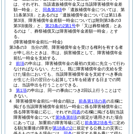
は、それぞれ、当該遺族補償年金又は当該障害補償年金差
額一時金」と、
同条第3項
中「遺族補償年金については、第
11条第3項」とあるのは「遺族補償年金については第11条
第3項、障害補償年金差額一時金については附則第3条の3
第3項後段」と、
第23条の2第1号
中「又は葬祭補償」とあ
るのは「、葬祭補償又は障害補償年金差額一時金」とす
る。
(障害補償年金前払一時金)
第3条の3
当分の間、障害補償年金を受ける権利を有する者
が申し出たときは、市は、損害補償として、障害補償年金
前払一時金を支給する。
2
前項
の申出は、障害補償年金の最初の支給に先立って行わ
なければならない。
ただし、既に障害補償年金の支給を受
けた場合においても、当該障害補償年金を支給すべき事由
が生じた日の翌日から起算して1年を経過する日までの間
は、当該申出を行うことができる。
3
第1項
の申出は、同一の事由につき2回以上行うことはで
きない。
4
障害補償年金前払一時金の額は、
前条第1項の表
の左欄に
掲げる当該障害補償年金前払一時金に係る障害補償年金に
係る障害等級に応じ、それぞれ
同表
の右欄に掲げる額
(当該
障害補償年金について
第9条第8項
の規定が適用された場合
にあっては、加重前の障害等級に応じ
前条第2項各号
に定め
る額
(加重後の障害が
第18条の2
に規定する公務上の災害に
係るものである場合には、
同条
に規定する率を乗じて得た