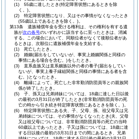
(1)
55歳に達したとき
(特定障害状態にあるときを除
く。)
。
(2)
特定障害状態になり、又はその事情がなくなったとき
(55歳以上であるときを除く。)
。
第13条
遺族補償年金を受ける権利は、その権利を有する遺
族が
次の各号
のいずれかに該当するに至ったときは、消滅
する。
この場合において、同順位者がなくて後順位者があ
るときは、次順位に遺族補償年金を支給する。
(1)
死亡したとき。
(2)
婚姻
(届出をしていないが、事実上婚姻関係と同様の
事情にある場合を含む。)
をしたとき。
(3)
直系血族又は直系姻族以外の者の養子
(届出をしてい
ないが、事実上養子縁組関係と同様の事情にある者を含
む。)
となったとき。
(4)
離縁によって、死亡した非常勤消防団員等との親族関
係が終了したとき。
(5)
子、孫又は兄弟姉妹については、18歳に達した日以後
の最初の3月31日が終了したとき
(非常勤消防団員等の死
亡の時から引き続き特定障害状態にあるときを除く。)
。
(6)
特定障害状態にある夫、子、父母、孫、祖父母又は兄
弟姉妹については、その事情がなくなったとき
(夫、父母
又は祖父母については、非常勤消防団員等の死亡の当時
60歳以上であったとき、子又は孫については、18歳に達
する日以後の最初の3月31日までの間にあるとき、兄弟
姉妹については、18歳に達する日以後の最初の3月31日