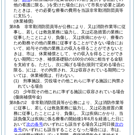
他の看護に限る。)
を受けた場合において市長が必要と認め
たときは、その必要な療養の費用を当該非常勤消防団員等
に支払う。
(休業補償)
第8条
非常勤消防団員等が公務により、又は消防作業等に従
事し、若しくは救急業務に協力し、又は応急措置の業務に
従事したことにより、負傷し、又は疾病にかかり、療養の
ため勤務その他の業務に従事することができない場合にお
いて、給与その他の業務上の収入を得ることができないと
きは、市は、休業補償として、その収入を得ることができ
ない期間につき、補償基礎額の100分の60に相当する金額
を支給する。
ただし、次に掲げる場合
(規則で定める場合に
限る。)
には、その拘禁され、又は収容されている期間につ
いては、休業補償は、行わない。
(1)
刑事施設、労役場その他これらに準ずる施設に拘禁さ
れている場合
(2)
少年院その他これに準ずる施設に収容されている場合
(傷病補償年金)
第8条の2
非常勤消防団員等が公務により、又は消防作業等
に従事し、若しくは救急業務に協力し、又は応急措置の業
務に従事したことにより、負傷し、又は疾病にかかり、当
該負傷又は疾病に係る療養の開始後1年6月を経過した日に
おいて
次の各号
のいずれにも該当する場合又は同日後
次の
各号
のいずれにも該当することとなった場合には、市は、