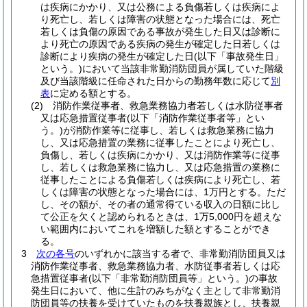
は疾病にかかり、又は公務による負傷若しくは疾病によ
り死亡し、若しくは障害の状態となった場合には、死亡
若しくは負傷の原因である事故が発生した日又は診断に
より死亡の原因である疾病の発生が確定した日若しくは
診断により疾病の発生が確定した日
(以下「事故発生日」
という。)
において当該非常勤消防団員が属していた階級
及び当該階級に任命された日からの勤務年数に応じて
別
表
に定める額とする。
(2)
消防作業従事者、救急業務協力者若しくは水防従事者
又は応急措置従事者
(以下「消防作業従事者等」とい
う。)
が消防作業等に従事し、若しくは救急業務に協力
し、又は応急措置の業務に従事したことにより死亡し、
負傷し、若しくは疾病にかかり、又は消防作業等に従事
し、若しくは救急業務に協力し、又は応急措置の業務に
従事したことによる負傷若しくは疾病により死亡し、若
しくは障害の状態となった場合には、1万円とする。
ただ
し、その額が、その者の通常得ている収入の日額に比し
て公正を欠くと認められるときは、1万5,000円を超えな
い範囲内においてこれを増額した額とすることができ
る。
3
次の各号
のいずれかに該当する者で、非常勤消防団員又は
消防作業従事者、救急業務協力者、水防従事者若しくは応
急措置従事者
(以下「非常勤消防団員等」という。)
の事故
発生日において、他に生計のみちがなく主として非常勤消
防団員等の扶養を受けていたものを扶養親族とし、扶養親