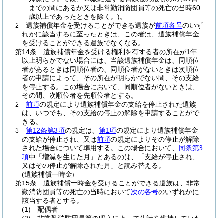
までの間にあるか又は非常勤消防団員等の死亡の当時60
歳以上であったときを除く。)
。
2
遺族補償年金を受けることができる遺族が
前項各号
のいず
れかに該当するに至ったときは、この者は、遺族補償年金
を受けることができる遺族でなくなる。
第14条
遺族補償年金を受ける権利を有する者の所在が1年
以上明らかでない場合には、当該遺族補償年金は、同順位
者があるときは同順位者の、同順位者がないときは次順位
者の申請によって、その所在が明らかでない間、その支給
を停止する。
この場合において、同順位者がないときは、
その間、次順位者を先順位者とする。
2
前項
の規定により遺族補償年金の支給を停止された遺族
は、いつでも、その支給の停止の解除を申請することがで
きる。
3
第12条第3項
の規定は、
第1項
の規定により遺族補償年金
の支給が停止され、又は
前項
の規定によりその停止が解除
された場合について準用する。
この場合において、
同条第3
項
中「増減を生じた月」とあるのは、「支給が停止され、
又はその停止が解除された月」と読み替える。
(遺族補償一時金)
第15条
遺族補償一時金を受けることができる遺族は、非常
勤消防団員等の死亡の当時において
次の各号
のいずれかに
該当する者とする。
(1)
配偶者