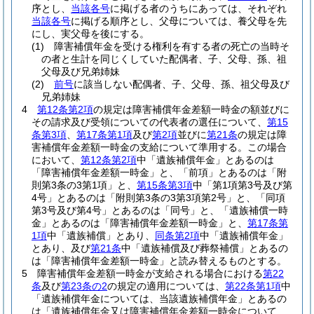
序とし、
当該各号
に掲げる者のうちにあっては、それぞれ
当該各号
に掲げる順序とし、父母については、養父母を先
にし、実父母を後にする。
(1)
障害補償年金を受ける権利を有する者の死亡の当時そ
の者と生計を同じくしていた配偶者、子、父母、孫、祖
父母及び兄弟姉妹
(2)
前号
に該当しない配偶者、子、父母、孫、祖父母及び
兄弟姉妹
4
第12条第2項
の規定は障害補償年金差額一時金の額並びに
その請求及び受領についての代表者の選任について、
第15
条第3項
、
第17条第1項
及び
第2項
並びに
第21条
の規定は障
害補償年金差額一時金の支給について準用する。
この場合
において、
第12条第2項
中「遺族補償年金」とあるのは
「障害補償年金差額一時金」と、「前項」とあるのは「附
則第3条の3第1項」と、
第15条第3項
中「第1項第3号及び第
4号」とあるのは「附則第3条の3第3項第2号」と、「同項
第3号及び第4号」とあるのは「同号」と、「遺族補償一時
金」とあるのは「障害補償年金差額一時金」と、
第17条第
1項
中「遺族補償」とあり、
同条第2項
中「遺族補償年金」
とあり、及び
第21条
中「遺族補償及び葬祭補償」とあるの
は「障害補償年金差額一時金」と読み替えるものとする。
5
障害補償年金差額一時金が支給される場合における
第22
条
及び
第23条の2
の規定の適用については、
第22条第1項
中
「遺族補償年金については、当該遺族補償年金」とあるの
は「遺族補償年金又は障害補償年金差額一時金について