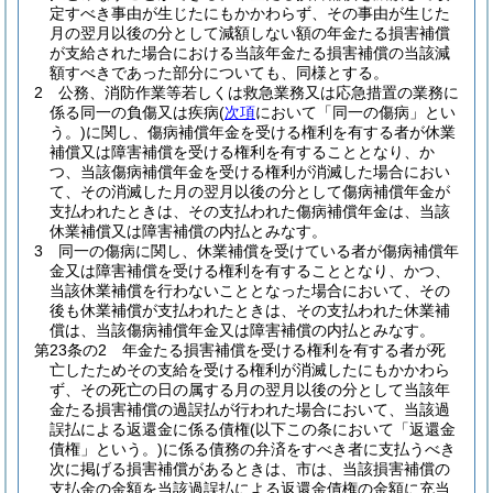
定すべき事由が生じたにもかかわらず、その事由が生じた
月の翌月以後の分として減額しない額の年金たる損害補償
が支給された場合における当該年金たる損害補償の当該減
額すべきであった部分についても、同様とする。
2
公務、消防作業等若しくは救急業務又は応急措置の業務に
係る同一の負傷又は疾病
(
次項
において「同一の傷病」とい
う。)
に関し、傷病補償年金を受ける権利を有する者が休業
補償又は障害補償を受ける権利を有することとなり、か
つ、当該傷病補償年金を受ける権利が消滅した場合におい
て、その消滅した月の翌月以後の分として傷病補償年金が
支払われたときは、その支払われた傷病補償年金は、当該
休業補償又は障害補償の内払とみなす。
3
同一の傷病に関し、休業補償を受けている者が傷病補償年
金又は障害補償を受ける権利を有することとなり、かつ、
当該休業補償を行わないこととなった場合において、その
後も休業補償が支払われたときは、その支払われた休業補
償は、当該傷病補償年金又は障害補償の内払とみなす。
第23条の2
年金たる損害補償を受ける権利を有する者が死
亡したためその支給を受ける権利が消滅したにもかかわら
ず、その死亡の日の属する月の翌月以後の分として当該年
金たる損害補償の過誤払が行われた場合において、当該過
誤払による返還金に係る債権
(以下この条において「返還金
債権」という。)
に係る債務の弁済をすべき者に支払うべき
次に掲げる損害補償があるときは、市は、当該損害補償の
支払金の金額を当該過誤払による返還金債権の金額に充当