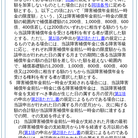
額を加算しないものとした場合における
同項各号
に定める
額とする。)
。以下この項において「障害補償年金前払一時
金の限度額」という。)
又は障害補償年金前払一時金の限度
額の範囲内で補償基礎額の1,200倍、1,000倍、800倍、600
倍、400倍若しくは200倍のいずれかに相当する額のうちか
ら当該障害補償年金を受ける権利を有する者が選択した額
とする。
ただし、
第1項
の申出が
第2項ただし書
の規定によ
るものである場合には、当該障害補償年金に係る障害等級
に応じ、それぞれ障害補償年金前払一時金の限度額から当
該申出が行われた日の属する月までの期間に係る当該障害
補償年金の額の合計額を差し引いた額を超えない範囲内
で、補償基礎額の1,200倍、1,000倍、800倍、600倍、400
倍又は200倍に相当する額のうちから当該障害補償年金を
受ける権利を有する者が選択した額とする。
5
障害補償年金前払一時金が支給される場合には、当該障害
補償年金前払一時金に係る障害補償年金は、当該障害補償
年金を支給すべき事由が生じた日の属する月の翌月
(
第1項
の申出が
第2項ただし書
の規定によるものである場合には、
当該申出が行われた日の属する月の翌月)
から、次に掲げる
額の合計額が当該障害補償年金前払一時金の額に達するま
での間、その支給を停止する。
(1)
当該障害補償年金前払一時金が支給された月後の最初
の障害補償年金の支給期月から1年を経過する月以前の各
月
(
第1項
の申出が
第2項ただし書
の規定によるものである