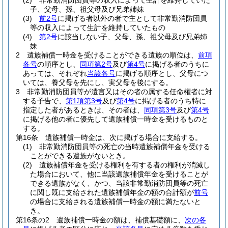
(2)
非常勤消防団員等の収入によって生計を維持していた
子、父母、孫、祖父母及び兄弟姉妹
(3)
前2号
に掲げる者以外の者で主として非常勤消防団員
等の収入によって生計を維持していたもの
(4)
第2号
に該当しない子、父母、孫、祖父母及び兄弟姉
妹
2
遺族補償一時金を受けることができる遺族の順位は、
前項
各号
の順序とし、
同項第2号
及び
第4号
に掲げる者のうちに
あっては、それぞれ
当該各号
に掲げる順序とし、父母につ
いては、養父母を先にし、実父母を後にする。
3
非常勤消防団員等が遺言又はその者の属する任命権者に対
する予告で、
第1項第3号
及び
第4号
に掲げる者のうち特に
指定した者があるときは、その者は、
同項第3号
及び
第4号
に掲げる他の者に優先して遺族補償一時金を受けるものと
する。
第16条
遺族補償一時金は、次に掲げる場合に支給する。
(1)
非常勤消防団員等の死亡の当時遺族補償年金を受ける
ことができる遺族がないとき。
(2)
遺族補償年金を受ける権利を有する者の権利が消滅し
た場合において、他に当該遺族補償年金を受けることが
できる遺族がなく、かつ、当該非常勤消防団員等の死亡
に関し既に支給された遺族補償年金の額の合計額が
前号
の場合に支給される遺族補償一時金の額に満たないと
き。
第16条の2
遺族補償一時金の額は、補償基礎額に、
次の各