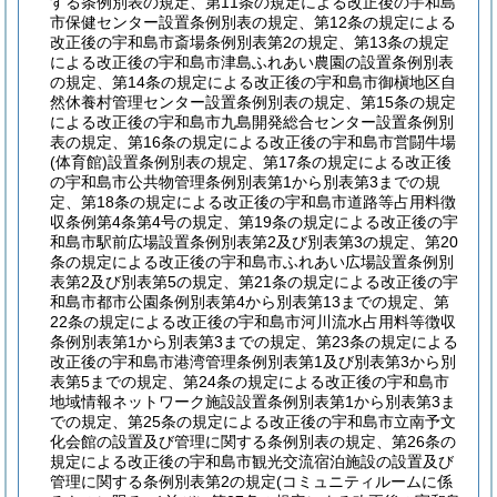
する条例別表の規定、第11条の規定による改正後の宇和島
市保健センター設置条例別表の規定、第12条の規定による
改正後の宇和島市斎場条例別表第2の規定、第13条の規定
による改正後の宇和島市津島ふれあい農園の設置条例別表
の規定、第14条の規定による改正後の宇和島市御槇地区自
然休養村管理センター設置条例別表の規定、第15条の規定
による改正後の宇和島市九島開発総合センター設置条例別
表の規定、第16条の規定による改正後の宇和島市営闘牛場
(体育館)
設置条例別表の規定、第17条の規定による改正後
の宇和島市公共物管理条例別表第1から別表第3までの規
定、第18条の規定による改正後の宇和島市道路等占用料徴
収条例第4条第4号の規定、第19条の規定による改正後の宇
和島市駅前広場設置条例別表第2及び別表第3の規定、第20
条の規定による改正後の宇和島市ふれあい広場設置条例別
表第2及び別表第5の規定、第21条の規定による改正後の宇
和島市都市公園条例別表第4から別表第13までの規定、第
22条の規定による改正後の宇和島市河川流水占用料等徴収
条例別表第1から別表第3までの規定、第23条の規定による
改正後の宇和島市港湾管理条例別表第1及び別表第3から別
表第5までの規定、第24条の規定による改正後の宇和島市
地域情報ネットワーク施設設置条例別表第1から別表第3ま
での規定、第25条の規定による改正後の宇和島市立南予文
化会館の設置及び管理に関する条例別表の規定、第26条の
規定による改正後の宇和島市観光交流宿泊施設の設置及び
管理に関する条例別表第2の規定
(コミュニティルームに係