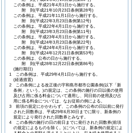
この条例は、平成21年4月1日から施行する。
附
則
(平成21年10月23日
条例第28号)
この条例は、平成21年11月1日から施行する。
附
則
(平成22年3月23日
条例第12号)
この条例は、平成22年4月1日から施行する。
附
則
(平成23年3月23日
条例第11号)
この条例は、平成23年4月1日から施行する。
附
則
(平成24年3月23日
条例第22号)
この条例は、平成24年4月1日から施行する。
附
則
(平成24年12月21日
条例第53号)
この条例は、公布の日から施行する。
附
則
(平成28年12月22日
条例第86号)
(施行期日)
1
この条例は、平成29年4月1日から施行する。
(経過措置)
2
この条例による改正後の宇和島市都市公園条例
(以下「新
条例」という。)
の規定は、この条例の施行の日以後の使用
及び占用に係る料金について適用し、同日前の使用及び占
用に係る料金については、なお従前の例による。
3
前項の規定にかかわらず、この条例の公布の日以前に発行
された回数券は、平成29年6月30日までに限り、新条例の
規定により発行された回数券とみなす。
4
この条例の施行の日の前日までに発行された回数券
(前項
の規定によるものを除く。)
については、新条例の規定によ