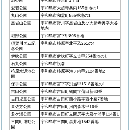
灘公園
宇和島市住吉町1丁目
愛宕公園
宇和島市大超寺奥丙165番地の1
丸山公園
宇和島市和霊町555番地の1
黒岩山公園
宇和島市野川字黒岩山及び大超寺奥字大谷
地内
堀部公園
宇和島市宮下甲805番地
須賀川ダム記
宇和島市柿原字北平乙251の4
念公園
伊吹公園
宇和島市伊吹町字左古甲254番地の1
石丸公園
宇和島市祝森
柿原水源池公
宇和島市柿原字鴻ノ内甲2124番地2
園
保手公園
宇和島市宮下字別当甲1518番地の1
吉田公園
宇和島市吉田町鶴間字蒲田新63番
吉田児童公園
宇和島市吉田町西小路字西小路7番地
喜佐方公園
宇和島市吉田町河内森木甲16番
君ケ浦公園
宇和島市吉田町立間尻字大君ケ浦甲114番1
三間町運動公
宇和島市三間町黒井地1542番地
園