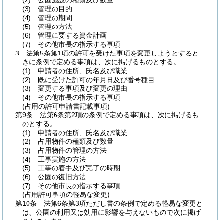
(2)
公園施設の種類及び数量
(3)
管理の目的
(4)
管理の期間
(5)
管理の方法
(6)
管理に要する資金計画
(7)
その他市長の指示する事項
3
法第5条第1項の許可を受けた事項を変更しようとすると
きに条例で定める事項は、次に掲げるものとする。
(1)
申請者の住所、氏名及び職業
(2)
既に受けた許可の年月日及び番号種目
(3)
変更する事項及び変更の理由
(4)
その他市長の指示する事項
(占用の許可申請書記載事項)
第9条
法第6条第2項の条例で定める事項は、次に掲げるも
のとする。
(1)
申請者の住所、氏名及び職業
(2)
占用物件の種類及び数量
(3)
占用物件の管理の方法
(4)
工事実施の方法
(5)
工事の着手及び完了の時期
(6)
公園の復旧方法
(7)
その他市長の指示する事項
(占用許可事項の軽易な変更)
第10条
法第6条第3項ただし書の条例で定める軽易な変更と
は、公園の利用又は効用に影響を与えないもので次に掲げ