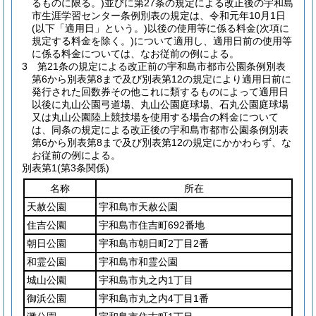
るものに限る。)
並びに第27条の規定による改正後の宇和島
市生涯学習センター条例別表の規定は、令和元年10月1日
(以下「適用日」という。)
以後の使用等に係る料金
(次項に
規定する料金を除く。)
について適用し、適用日前の使用等
に係る料金については、なお従前の例による。
3
第21条の規定による改正前の宇和島市都市公園条例別表
第6から別表第8まで及び別表第12の規定により適用日前に
発行された回数券その他これに類するものによって適用日
以後に丸山公園弓道場、丸山公園庭球場、石丸公園庭球場
又は丸山公園陸上競技場を使用する場合の料金について
は、同条の規定による改正後の宇和島市都市公園条例別表
第6から別表第8まで及び別表第12の規定にかかわらず、な
お従前の例による。
別表第1
(第3条関係)
名称
所在
天赦公園
宇和島市天赦公園
住吉公園
宇和島市住吉町692番地
朝日公園
宇和島市朝日町2丁目2番
和霊公園
宇和島市和霊公園
城山公園
宇和島市丸之内1丁目
御浜公園
宇和島市丸之内4丁目1番