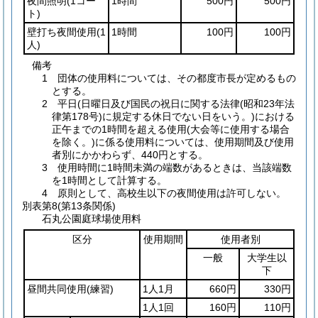
夜間照明
(1コー
1時間
500円
500円
ト)
壁打ち夜間使用
(1
1時間
100円
100円
人)
備考
1 団体の使用料については、その都度市長が定めるもの
とする。
2 平日(日曜日及び国民の祝日に関する法律(昭和23年法
律第178号)に規定する休日でない日をいう。)における
正午までの1時間を超える使用(大会等に使用する場合
を除く。)に係る使用料については、使用期間及び使用
者別にかかわらず、440円とする。
3 使用時間に1時間未満の端数があるときは、当該端数
を1時間として計算する。
4 原則として、高校生以下の夜間使用は許可しない。
別表第8
(第13条関係)
石丸公園庭球場使用料
区分
使用期間
使用者別
一般
大学生以
下
昼間共同使用
(練習)
1人1月
660円
330円
1人1回
160円
110円