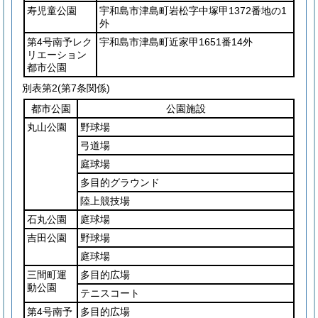
寿児童公園
宇和島市津島町岩松字中塚甲1372番地の1
外
第4号南予レク
宇和島市津島町近家甲1651番14外
リエーション
都市公園
別表第2
(第7条関係)
都市公園
公園施設
丸山公園
野球場
弓道場
庭球場
多目的グラウンド
陸上競技場
石丸公園
庭球場
吉田公園
野球場
庭球場
三間町運
多目的広場
動公園
テニスコート
第4号南予
多目的広場