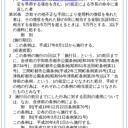
定を準用する場合を含む。)
の規定による市長の命令に違
反した者
第30条
詐欺その他不正な手段により使用料の徴収を免れた
者は、その徴収を免れた額の5倍に相当する金額
(当該5倍に
相当する金額が5万円を超えるときは、5万円とする。)
以下
の過料に処する。
附
則
(施行期日)
1
この条例は、平成17年8月1日から施行する。
(経過措置)
2
この条例の施行の日
(以下「施行日」という。)
の前日まで
に、合併前の宇和島市都市公園条例
(昭和39年宇和島市条例
第734号)
、吉田町都市公園条例
(昭和51年吉田町条例第11
号)
、三間町都市公園条例
(平成2年三間町条例第16号)
又は
津島町都市公園条例
(昭和56年津島町条例第26号)
(以下「合
併前の条例」という。)
の規定によりなされた処分、手続そ
の他の行為は、それぞれこの条例の相当規定によりなされ
たものとみなす。
3
施行日の前日までにした行為に対する罰則の適用について
は、なお、合併前の条例の例による。
附
則
(平成18年12月22日
条例第70号)
この条例は、公布の日から施行する。
附
則
(平成20年3月21日
条例第21号)
この条例は、平成20年4月1日から施行する。
附
則
(平成21年3月19日
条例第10号)