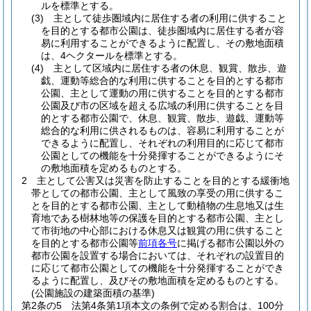
ルを標準とする。
(3)
主として徒歩圏域内に居住する者の利用に供すること
を目的とする都市公園は、徒歩圏域内に居住する者が容
易に利用することができるように配置し、その敷地面積
は、4ヘクタールを標準とする。
(4)
主として区域内に居住する者の休息、観賞、散歩、遊
戯、運動等総合的な利用に供することを目的とする都市
公園、主として運動の用に供することを目的とする都市
公園及び市の区域を超える広域の利用に供することを目
的とする都市公園で、休息、観賞、散歩、遊戯、運動等
総合的な利用に供されるものは、容易に利用することが
できるように配置し、それぞれの利用目的に応じて都市
公園としての機能を十分発揮することができるようにそ
の敷地面積を定めるものとする。
2
主として公害又は災害を防止することを目的とする緩衝地
帯としての都市公園、主として風致の享受の用に供するこ
とを目的とする都市公園、主として動植物の生息地又は生
育地である樹林地等の保護を目的とする都市公園、主とし
て市街地の中心部における休息又は観賞の用に供すること
を目的とする都市公園等
前項各号
に掲げる都市公園以外の
都市公園を設置する場合においては、それぞれの設置目的
に応じて都市公園としての機能を十分発揮することができ
るように配置し、及びその敷地面積を定めるものとする。
(公園施設の建築面積の基準)
第2条の5
法第4条第1項本文の条例で定める割合は、100分