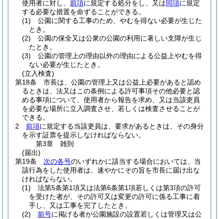
使用者に対し、
前項
に規定する処分をし、又は
同項
に規定
する必要な措置を命ずることができる。
(1)
公園に関する工事のため、やむを得ない必要が生じた
とき。
(2)
公園の保全又は公衆の公園の利用に著しい支障が生じ
たとき。
(3)
公園の管理上の理由以外の理由による公益上やむを得
ない必要が生じたとき。
(立入検査)
第18条
市長は、公園の管理上又は公益上必要があると認め
るときは、法又はこの条例による許可事項その他必要と認
める事項について、使用者から報告を求め、又は当該吏員
を必要な場所に立入調査させ、若しくは検査させることが
できる。
2
前項
に規定する当該吏員は、要求があるときは、その身分
を示す証票を提示しなければならない。
第3章
雑則
(届出)
第19条
次の各号
のいずれかに該当する場合においては、当
該行為をした使用者は、速やかにその旨を市長に届け出な
ければならない。
(1)
法第5条第1項又は法第6条第1項若しくは第3項の許可
を受けた者が、その許可又は変更の許可に係る工事に着
手し、又は工事を完了したとき。
(2)
前号
に掲げる者が公園施設の設置若しくは管理又は公