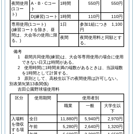
夜間使用
A・B・Cコー
1時間
550円
550円
(1コー
ト
ト)
D
(練習)
コート
1時間
110円
110円
専用使用
(1コート)
1日
参加1組につき 1,100
(練習コートを除き、昼
円
間は、大会等の使用に限
夜間
夜間使用料と同額とす
る。)
る。
備考
1 昼間共同使用(練習)は、大会等専用使用の場合に使用
できない日又は時間がある。
2 使用時間に1時間未満の端数があるときは、当該端数
を1時間として計算する。
3 原則として、高校生以下の夜間使用は許可しない。
別表第9
(第13条関係)
吉田公園野球場使用料
区分
使用期間
使用者別
職業
一般
大学生以
下
入場料
全日
11,880円
5,940円
2,970円
を徴収
午前
5,280円
2,640円
1,320円
する場