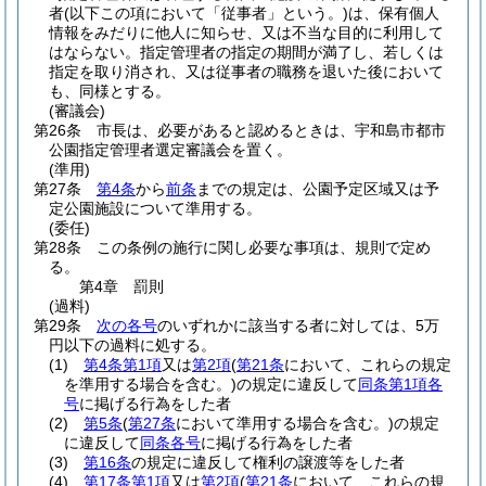
者
(以下この項において「従事者」という。)
は、保有個人
情報をみだりに他人に知らせ、又は不当な目的に利用して
はならない。
指定管理者の指定の期間が満了し、若しくは
指定を取り消され、又は従事者の職務を退いた後において
も、同様とする。
(審議会)
第26条
市長は、必要があると認めるときは、宇和島市都市
公園指定管理者選定審議会を置く。
(準用)
第27条
第4条
から
前条
までの規定は、公園予定区域又は予
定公園施設について準用する。
(委任)
第28条
この条例の施行に関し必要な事項は、規則で定め
る。
第4章
罰則
(過料)
第29条
次の各号
のいずれかに該当する者に対しては、5万
円以下の過料に処する。
(1)
第4条第1項
又は
第2項
(
第21条
において、これらの規定
を準用する場合を含む。)
の規定に違反して
同条第1項各
号
に掲げる行為をした者
(2)
第5条
(
第27条
において準用する場合を含む。)
の規定
に違反して
同条各号
に掲げる行為をした者
(3)
第16条
の規定に違反して権利の譲渡等をした者
(4)
第17条第1項
又は
第2項
(
第21条
において、これらの規