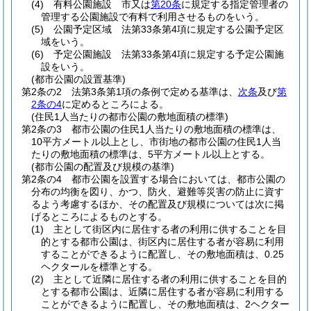
(4)
有料公園施設 市又は
第20条
に規定する指定管理者の
管理する公園施設で有料で利用させるものをいう。
(5)
公園予定区域 法第33条第4項に規定する公園予定区
域をいう。
(6)
予定公園施設 法第33条第4項に規定する予定公園施
設をいう。
(都市公園の設置基準)
第2条の2
法第3条第1項の条例で定める基準は、
次条
及び
第
2条の4
に定めるところによる。
(住民1人当たりの都市公園の敷地面積の標準)
第2条の3
都市公園の住民1人当たりの敷地面積の標準は、
10平方メートル以上とし、市街地の都市公園の住民1人当
たりの敷地面積の標準は、5平方メートル以上とする。
(都市公園の配置及び規模の基準)
第2条の4
都市公園を設置する場合においては、都市公園の
分布の均衡を図り、かつ、防火、避難等災害の防止に資す
るよう考慮するほか、その配置及び規模については次に掲
げるところによるものとする。
(1)
主として街区内に居住する者の利用に供することを目
的とする都市公園は、街区内に居住する者が容易に利用
することができるように配置し、その敷地面積は、0.25
ヘクタールを標準とする。
(2)
主として近隣に居住する者の利用に供することを目的
とする都市公園は、近隣に居住する者が容易に利用する
ことができるように配置し、その敷地面積は、2ヘクター