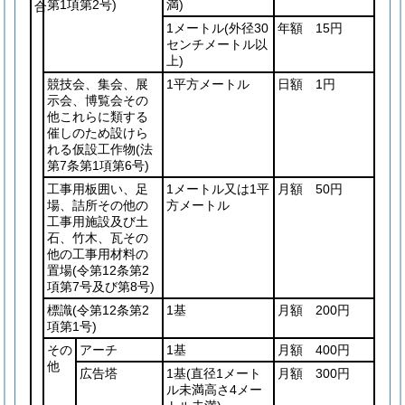
第1項第2号)
満)
合
1メートル
(外径30
年額 15円
センチメートル以
上)
競技会、集会、展
1平方メートル
日額 1円
示会、博覧会その
他これらに類する
催しのため設けら
れる仮設工作物
(法
第7条第1項第6号)
工事用板囲い、足
1メートル又は1平
月額 50円
場、詰所その他の
方メートル
工事用施設及び土
石、竹木、瓦その
他の工事用材料の
置場
(令第12条第2
項第7号及び第8号)
標識
(令第12条第2
1基
月額 200円
項第1号)
その
アーチ
1基
月額 400円
他
広告塔
1基
(直径1メート
月額 300円
ル未満高さ4メー