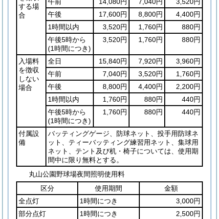
午前
14,080円
7,040円
3,520円
する場
午後
17,600円
8,800円
4,400円
合
1時間以内
3,520円
1,760円
880円
午後5時から
3,520円
1,760円
880円
(1時間につき)
入場料
全日
15,840円
7,920円
3,960円
を徴収
午前
7,040円
3,520円
1,760円
しない
午後
8,800円
4,400円
2,200円
場合
1時間以内
1,760円
880円
440円
午後5時から
1,760円
880円
440円
(1時間につき)
付属設
バッティングゲージ、防球ネット、投手用防球ネ
備
ット、ティーバッティング練習用ネット、集球用
ネット、テント及び机・椅子については、使用期
間中に限り無料とする。
丸山公園野球場夜間照明使用料
区分
使用期間
金額
全点灯
1時間につき
3,000円
部分点灯
1時間につき
2,500円