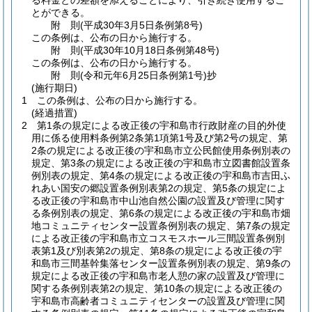
る料金との差額を添えることにより、引き続き使用するこ
とができる。
附
則
(平成30年3月5日
条例第8号)
この条例は、公布の日から施行する。
附
則
(平成30年10月18日
条例第48号)
この条例は、公布の日から施行する。
附
則
(令和元年6月25日
条例第1号)
抄
(施行期日)
1
この条例は、公布の日から施行する。
(経過措置)
2
第1条の規定による改正後の宇和島市行政財産の目的外使
用に係る使用料条例第2条第1項第1号及び第2号の規定、第
2条の規定による改正後の宇和島市立公民館使用条例別表の
規定、第3条の規定による改正後の宇和島市立図書館設置条
例別表の規定、第4条の規定による改正後の宇和島市吉田ふ
れあい国安の郷設置条例別表第2の規定、第5条の規定によ
る改正後の宇和島市中山池自然公園の設置及び管理に関す
る条例別表の規定、第6条の規定による改正後の宇和島市畑
地コミュニティセンター設置条例別表の規定、第7条の規定
による改正後の宇和島市立コスモスホール三間設置条例別
表第1及び別表第2の規定、第8条の規定による改正後の宇
和島市三間基幹集落センター設置条例別表の規定、第9条の
規定による改正後の宇和島市老人憩の家の設置及び管理に
関する条例別表第2の規定、第10条の規定による改正後の
宇和島市高齢者コミュニティセンターの設置及び管理に関