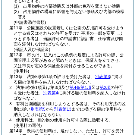
るものとする。
(1)
占用物件の内部塗装又は外部の色彩を変えない塗装
(2)
占用物件の構造に影響を与えない修繕及び内部の模様
替え
(申請書添付書類)
第11条
公園施設の設置若しくは公園の占用許可を受けよう
とする者又はそれらの許可を受けた事項の一部を変更しよ
うとする者は、当該許可の申請書に設計書、仕様書及び図
面を添付しなければならない。
(保証人及び保証金)
第12条
市長は、法又はこの条例の規定による許可の際、公
園管理上必要があると認めたときは、保証人を立てさせ、
又は市長が定める保証金を納付させることができる。
(使用料)
第13条
法第5条第1項の許可を受けた者は、
別表第3
に掲げ
る額の使用料を納入しなければならない。
2
法第6条第1項又は第3項及び
第4条第1項
又は
第2項
の許可
を受けた者は、
別表第4
に掲げる額の使用料を納入しなけれ
ばならない。
3
有料公園施設を利用しようとする者は、その利用方法の区
別に従い
別表第5
から
別表第13
までに掲げる額の使用料を
納入しなければならない。
4
使用料は、目的物の使用を許可する際に徴収する。
(使用料の還付)
第14条
既納の使用料は、還付しない。
ただし、許可を受け