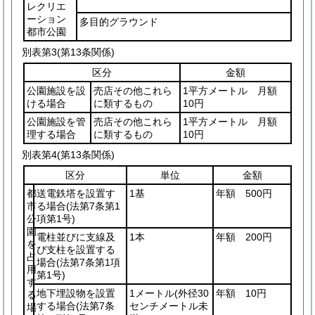
レクリエ
ーション
多目的グラウンド
都市公園
別表第3
(第13条関係)
区分
金額
公園施設を設
売店その他これら
1平方メートル 月額
ける場合
に類するもの
10円
公園施設を管
売店その他これら
1平方メートル 月額
理する場合
に類するもの
10円
別表第4
(第13条関係)
区分
単位
金額
都
送電鉄塔を設置す
1基
年額 500円
市
る場合
(法第7条第1
公
項第1号)
園
電柱並びに支線及
1本
年額 200円
を
び支柱を設置する
占
場合
(法第7条第1項
用
第1号)
す
地下埋設物を設置
1メートル
(外径30
年額 10円
る
する場合
(法第7条
センチメートル未
場