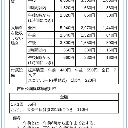
午後
6,600円
3,300円
1,650円
合
1時間以内
1,320円
660円
330円
午後5時から
1,320円
660円
330円
(1時間につき)
入場料
全日
5,940円
2,970円
1,440円
を徴収
午前
2,640円
1,320円
640円
しない
午後
3,300円
1,650円
800円
場合
1時間以内
660円
330円
160円
午後5時から
660円
330円
160円
(1時間につき)
付属設
拡声装置 午前 440円 午後 550円 全日 7
備
70円
スコアボード
(手動式)
1試合 220円
吉田公園庭球場使用料
金額
1人1回 55円
ただし、大会当日は参加1組につき 110円
備考
1 午前とは、午前8時から正午までとする。