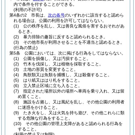
内で条件を付することができる。
(利用の不許可)
第4条の2
市長は、
次の各号
のいずれかに該当すると認めら
れる場合は、公園の利用を許可してはならない。
(1)
公の秩序を乱し、又は善良な風俗を害するおそれがあ
るとき。
(2)
暴力排除の趣旨に反すると認められるとき。
(3)
その他市長が利用させることを不適当と認めるとき。
(行為の禁止)
第5条
公園においては、次に掲げる行為をしてはならない。
(1)
公園を損傷し、又は汚損すること。
(2)
竹木を伐採し、又は植物を採取すること。
(3)
土地の形質を変更すること。
(4)
鳥獣類又は魚類を捕獲し、又は殺傷すること。
(5)
はり紙又ははり札をすること。
(6)
立入禁止区域に立ち入ること。
(7)
指定された場所以外の場所へ車両を乗り入れ、又は留
め置くこと。
(8)
施設を占拠し、又は風紀を乱し、その他公園の利用者
に迷惑をかけること。
(9)
たき火をし、又は火気を持ち遊び、その他これらに類
する危険な行為をすること。
(10)
その他公園の管理上支障があると認められる行為を
すること。
(利用の禁止又は制限)