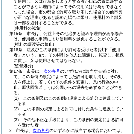
て使用し、又は行為をしようとする者が自己の責に帰する
ことができない理由によってその使用又は行為ができなく
なった場合、市の都合で許可を取り消した場合その他市長
が正当な理由があると認めた場合に限り、使用料の全部又
は一部を還付することができる。
(使用料の減免)
第15条
市長は、公益上その他必要と認める理由がある場合
は、使用者の申請により使用料を減免することができる。
(権利の譲渡等の禁止)
第16条
法及びこの条例により許可を受けた者
(以下「使用
者」という。)
は、その権利を他人に譲渡し、転貸し、担保
に供し、又は使用させてはならない。
(監督処分)
第17条
市長は、
次の各号
のいずれかに該当する者に対し
て、この条例の規定によってした許可を取り消し、その効
力を停止し、若しくはその条件を変更し、又は行為の中
止、原状回復若しくは公園からの退去を命ずることができ
る。
(1)
この条例又はこの条例の規定による処分に違反してい
る者
(2)
この条例の規定による許可に付した条件に違反してい
る者
(3)
その他不正な手段により、この条例の規定による許可
を受けた者
2
市長は、
次の各号
のいずれかに該当する場合においては、