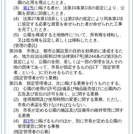
園の占用を廃止したとき。
(3)
第1号
に掲げる者が、法第10条第1項の規定により、公
園を原状に回復したとき。
(4)
法第27条第1項若しくは第2項の規定により同条第1項
に規定する必要な措置を命ぜられた者が命ぜられた工事
を完了したとき。
(5)
公園を構成する土地物件について、所有権を移転し、
又は抵当権を設定し若しくは移転したとき。
(管理の委託)
第20条
市長は、都市公園設置の目的を効果的に達成するた
め、地方自治法
(昭和22年法律第67号)
第244条の2第3項の
規定により、公園の全部、若しくは一部の管理を法人その
他の団体であって、市長が指定するもの
(以下「指定管理
者」という。)
に行わせるものとする。
(指定管理者が行う業務)
第21条
指定管理者は、次に掲げる業務を行うものとする。
(1)
公園の使用の許可
(設備及び物品販売並びに公園内の
広告及び宣伝の許可を除く。)
に関する業務
(2)
使用期間及び使用時間の変更に関する業務。
ただし、
市長の承認を受けなければならない。
(3)
市長が定める公園の施設及び設備等の維持管理に関す
る業務
(4)
前3号
に掲げるもののほか、別に市長が定める公園の
管理運営に関する事務
(指定管理者の公募)