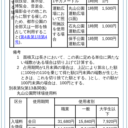
競技会、展示会、
1平方メートル
1時間 1円
す
博覧会、音楽会、
る
運動広
丸山公園
1時間 1,500円
撮影会その他これ
場
場にお
運動広場
らに類する催しの
合
いて照
(1面)
ため、都市公園の
明施設
石丸公園
1時間 1,000円
全部又は一部を独
を使用
運動広場
占して利用するこ
する場
と
(
第4条第1項第4
保手公園
1時間 1,000円
合
号
)
。
運動広場
備考
1 面積又は長さにおいて、この表に定める単位に満たな
い端数がある場合は切り上げて計算する。
2 占用期間が1月未満の場合は、上記により算出した額
に100分の110を乗じて得た額(1円未満の端数が生じた
ときは、これを切り捨てた額とする。)とし、その額が
100円未満の場合は、100円とする。
別表第5
(第13条関係)
丸山公園野球場使用料
区分
使用期間
使用者別
職業
一般
大学生以
下
入場料
全日
31,680円
15,840円
7,920円
を徴収