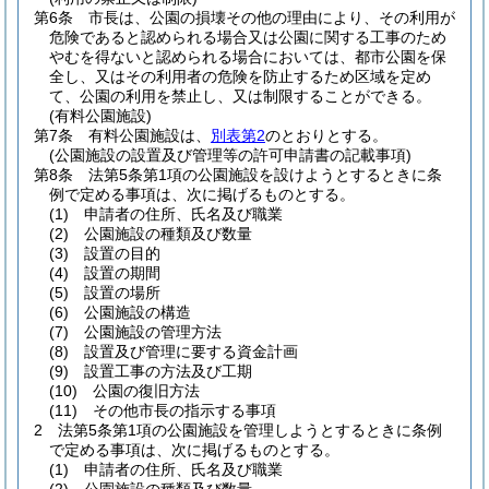
第6条
市長は、公園の損壊その他の理由により、その利用が
危険であると認められる場合又は公園に関する工事のため
やむを得ないと認められる場合においては、都市公園を保
全し、又はその利用者の危険を防止するため区域を定め
て、公園の利用を禁止し、又は制限することができる。
(有料公園施設)
第7条
有料公園施設は、
別表第2
のとおりとする。
(公園施設の設置及び管理等の許可申請書の記載事項)
第8条
法第5条第1項の公園施設を設けようとするときに条
例で定める事項は、次に掲げるものとする。
(1)
申請者の住所、氏名及び職業
(2)
公園施設の種類及び数量
(3)
設置の目的
(4)
設置の期間
(5)
設置の場所
(6)
公園施設の構造
(7)
公園施設の管理方法
(8)
設置及び管理に要する資金計画
(9)
設置工事の方法及び工期
(10)
公園の復旧方法
(11)
その他市長の指示する事項
2
法第5条第1項の公園施設を管理しようとするときに条例
で定める事項は、次に掲げるものとする。
(1)
申請者の住所、氏名及び職業