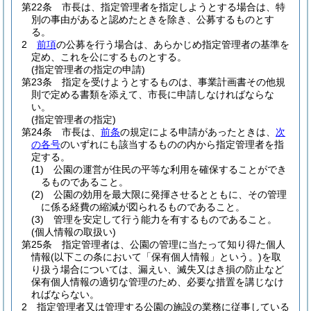
第22条
市長は、指定管理者を指定しようとする場合は、特
別の事由があると認めたときを除き、公募するものとす
る。
2
前項
の公募を行う場合は、あらかじめ指定管理者の基準を
定め、これを公にするものとする。
(指定管理者の指定の申請)
第23条
指定を受けようとするものは、事業計画書その他規
則で定める書類を添えて、市長に申請しなければならな
い。
(指定管理者の指定)
第24条
市長は、
前条
の規定による申請があったときは、
次
の各号
のいずれにも該当するものの内から指定管理者を指
定する。
(1)
公園の運営が住民の平等な利用を確保することができ
るものであること。
(2)
公園の効用を最大限に発揮させるとともに、その管理
に係る経費の縮減が図られるものであること。
(3)
管理を安定して行う能力を有するものであること。
(個人情報の取扱い)
第25条
指定管理者は、公園の管理に当たって知り得た個人
情報
(以下この条において「保有個人情報」という。)
を取
り扱う場合については、漏えい、滅失又はき損の防止など
保有個人情報の適切な管理のため、必要な措置を講じなけ
ればならない。
2
指定管理者又は管理する公園の施設の業務に従事している