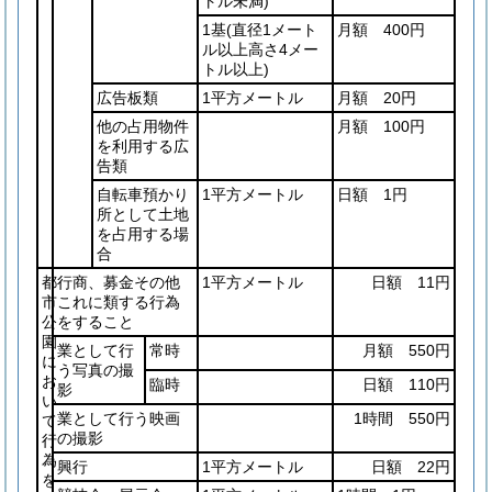
トル未満)
1基
(直径1メート
月額 400円
ル以上高さ4メー
トル以上)
広告板類
1平方メートル
月額 20円
他の占用物件
月額 100円
を利用する広
告類
自転車預かり
1平方メートル
日額 1円
所として土地
を占用する場
合
都
行商、募金その他
1平方メートル
日額 11円
市
これに類する行為
公
をすること
園
業として行
常時
月額 550円
に
う写真の撮
お
臨時
日額 110円
影
い
業として行う映画
1時間 550円
て
の撮影
行
為
興行
1平方メートル
日額 22円
を