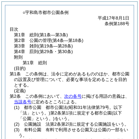
○宇和島市都市公園条例
平成17年8月1日
条例第188号
目次
第1章
総則
(第1条―第3条)
第2章
公園の管理
(第4条―第18条)
第3章
雑則
(第19条―第28条)
第4章
罰則
(第29条・第30条)
附則
第1章
総則
(目的)
第1条
この条例は、法令に定めがあるもののほか、都市公園
の設置及び管理について、必要な事項を定めることを目的
とする。
(定義)
第2条
この条例において、
次の各号
に掲げる用語の意義は、
当該各号
に定めるところによる。
(1)
都市公園 都市公園法
(昭和31年法律第79号。以下
「法」という。)
第2条第1項に規定する都市公園
(以下
「公園」という。)
をいう。
(2)
公園施設 法第2条第2項に規定する公園施設をいう。
(3)
有料公園 有料で利用させる公園又は公園の一部をい
う。