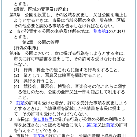
とする。
(設置、区域の変更及び廃止)
第3条
公園を設置し、その区域を変更し、又は公園を廃止し
ようとするときは、市長は当該公園の名称、所在地、区域
その他必要と認める事項を告示しなければならない。
2
市が設置する公園の名称及び所在地は、
別表第1
のとおり
とする。
第2章
公園の管理
(行為の制限)
第4条
公園において、次に掲げる行為をしようとする者は、
市長に許可申請書を提出して、その許可を受けなければな
らない。
(1)
行商、募金その他これらに類する行為をすること。
(2)
業として、写真又は映画を撮影すること。
(3)
興行を行うこと。
(4)
競技会、展示会、博覧会、音楽会その他これらに類す
る催しのため、公園の全部又は一部を独占して利用する
こと。
2
前項
の許可を受けた者が、許可を受けた事項を変更しよう
とするときは、当該事項を記載した申請書を市長に提出し
て、その許可を受けなければならない。
3
市長は、
第1項各号
に掲げる行為が公衆の公園の利用に支
障を及ぼさないと認める場合に限り、
第1項
又は
前項
の許可
を与えることができる。
4
市長は、
前3項
の許可に当たり、公園の管理上必要な範囲