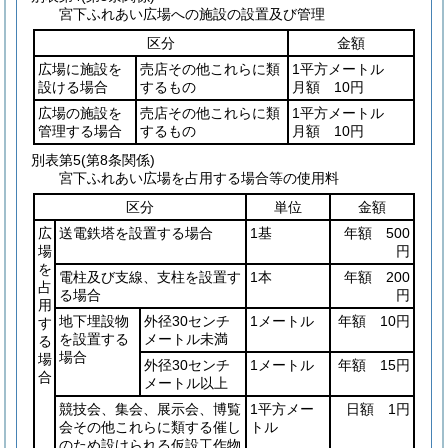
宮下ふれあい広場への施設の設置及び管理
区分
金額
広場に施設を
売店その他これらに類
1平方メートル
設ける場合
するもの
月額 10円
広場の施設を
売店その他これらに類
1平方メートル
管理する場合
するもの
月額 10円
別表第5
(第8条関係)
宮下ふれあい広場を占用する場合等の使用料
区分
単位
金額
広
送電鉄塔を設置する場合
1基
年額 500
場
円
を
電柱及び支線、支柱を設置す
1本
年額 200
占
る場合
円
用
地下埋設物
外径30センチ
1メートル
年額 10円
す
を設置する
メートル未満
る
場合
場
外径30センチ
1メートル
年額 15円
合
メートル以上
競技会、集会、展示会、博覧
1平方メー
日額 1円
会その他これらに類する催し
トル
のため設けられる仮設工作物