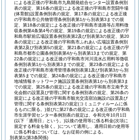
による改正後の宇和島市九島開発総合センター設置条例別
表の規定、第16条の規定による改正後の宇和島市営闘牛場
(体育館)
設置条例別表の規定、第17条の規定による改正後
の宇和島市公共物管理条例別表第1から別表第3までの規
定、第18条の規定による改正後の宇和島市道路等占用料徴
収条例第4条第4号の規定、第19条の規定による改正後の宇
和島市駅前広場設置条例別表第2及び別表第3の規定、第20
条の規定による改正後の宇和島市ふれあい広場設置条例別
表第2及び別表第5の規定、第21条の規定による改正後の宇
和島市都市公園条例別表第4から別表第13までの規定、第
22条の規定による改正後の宇和島市河川流水占用料等徴収
条例別表第1から別表第3までの規定、第23条の規定による
改正後の宇和島市港湾管理条例別表第1及び別表第3から別
表第5までの規定、第24条の規定による改正後の宇和島市
地域情報ネットワーク施設設置条例別表第1から別表第3ま
での規定、第25条の規定による改正後の宇和島市立南予文
化会館の設置及び管理に関する条例別表の規定、第26条の
規定による改正後の宇和島市観光交流宿泊施設の設置及び
管理に関する条例別表第2の規定
(コミュニティルームに係
るものに限る。)
並びに第27条の規定による改正後の宇和島
市生涯学習センター条例別表の規定は、令和元年10月1日
(以下「適用日」という。)
以後の使用等に係る料金
(次項に
規定する料金を除く。)
について適用し、適用日前の使用等
に係る料金については、なお従前の例による。
別表第1
(第3条関係)