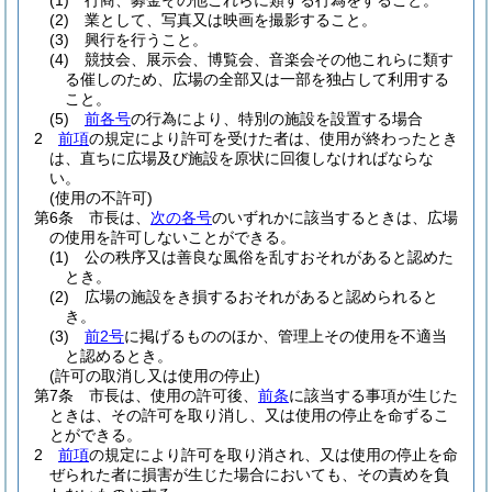
(1)
行商、募金その他これらに類する行為をすること。
(2)
業として、写真又は映画を撮影すること。
(3)
興行を行うこと。
(4)
競技会、展示会、博覧会、音楽会その他これらに類す
る催しのため、広場の全部又は一部を独占して利用する
こと。
(5)
前各号
の行為により、特別の施設を設置する場合
2
前項
の規定により許可を受けた者は、使用が終わったとき
は、直ちに広場及び施設を原状に回復しなければならな
い。
(使用の不許可)
第6条
市長は、
次の各号
のいずれかに該当するときは、広場
の使用を許可しないことができる。
(1)
公の秩序又は善良な風俗を乱すおそれがあると認めた
とき。
(2)
広場の施設をき損するおそれがあると認められると
き。
(3)
前2号
に掲げるもののほか、管理上その使用を不適当
と認めるとき。
(許可の取消し又は使用の停止)
第7条
市長は、使用の許可後、
前条
に該当する事項が生じた
ときは、その許可を取り消し、又は使用の停止を命ずるこ
とができる。
2
前項
の規定により許可を取り消され、又は使用の停止を命
ぜられた者に損害が生じた場合においても、その責めを負