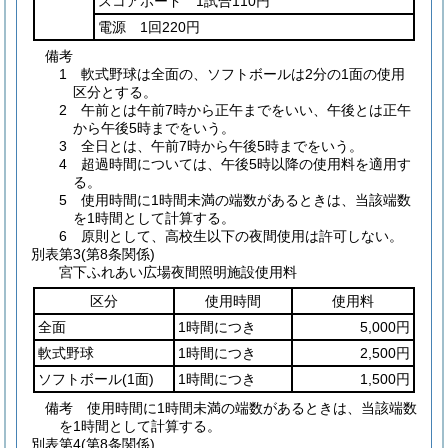
スコアボード 1試合110円
電源 1回220円
備考
1 軟式野球は全面の、ソフトボールは2分の1面の使用
区分とする。
2 午前とは午前7時から正午までをいい、午後とは正午
から午後5時までをいう。
3 全日とは、午前7時から午後5時までをいう。
4 超過時間については、午後5時以降の使用料を適用す
る。
5 使用時間に1時間未満の端数があるときは、当該端数
を1時間として計算する。
6 原則として、高校生以下の夜間使用は許可しない。
別表第3
(第8条関係)
宮下ふれあい広場夜間照明施設使用料
区分
使用時間
使用料
全面
1時間につき
5,000円
軟式野球
1時間につき
2,500円
ソフトボール
(1面)
1時間につき
1,500円
備考 使用時間に1時間未満の端数があるときは、当該端数
を1時間として計算する。
別表第4
(第8条関係)