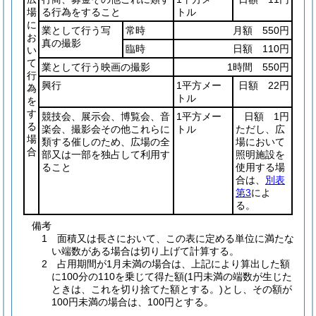
場
る行為をすること
トル
に
業として行う写
常時
月額 550円
お
真の撮影
臨時
日額 110円
い
て
業として行う映画の撮影
1時間 550円
行
興行
1平方メー
日額 22円
為
トル
を
す
競技会、展示会、博覧会、音
1平方メー
日額 1円
る
楽会、撮影会その他これらに
トル
ただし、広
場
類する催しのため、広場の全
場において
合
部又は一部を独占して利用す
照明施設を
ること
使用する場
合は、
別表
第3
によ
る。
備考
1 面積又は長さにおいて、この表に定める単位に満たな
い端数がある場合は切り上げて計算する。
2 占用期間が1月未満の場合は、上記により算出した額
に100分の110を乗じて得た額(1円未満の端数が生じた
ときは、これを切り捨てた額とする。)とし、その額が
100円未満の場合は、100円とする。