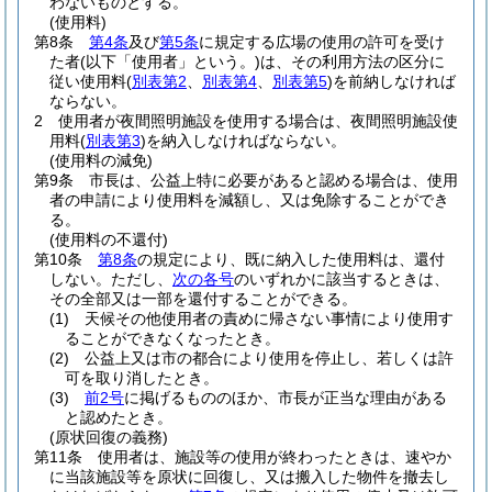
わないものとする。
(使用料)
第8条
第4条
及び
第5条
に規定する広場の使用の許可を受け
た者
(以下「使用者」という。)
は、その利用方法の区分に
従い使用料
(
別表第2
、
別表第4
、
別表第5
)
を前納しなければ
ならない。
2
使用者が夜間照明施設を使用する場合は、夜間照明施設使
用料
(
別表第3
)
を納入しなければならない。
(使用料の減免)
第9条
市長は、公益上特に必要があると認める場合は、使用
者の申請により使用料を減額し、又は免除することができ
る。
(使用料の不還付)
第10条
第8条
の規定により、既に納入した使用料は、還付
しない。
ただし、
次の各号
のいずれかに該当するときは、
その全部又は一部を還付することができる。
(1)
天候その他使用者の責めに帰さない事情により使用す
ることができなくなったとき。
(2)
公益上又は市の都合により使用を停止し、若しくは許
可を取り消したとき。
(3)
前2号
に掲げるもののほか、市長が正当な理由がある
と認めたとき。
(原状回復の義務)
第11条
使用者は、施設等の使用が終わったときは、速やか
に当該施設等を原状に回復し、又は搬入した物件を撤去し