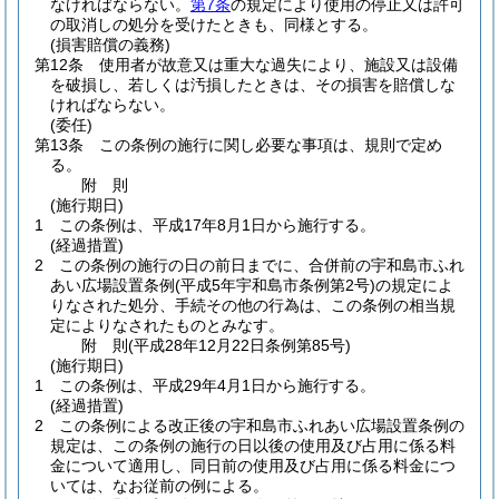
なければならない。
第7条
の規定により使用の停止又は許可
の取消しの処分を受けたときも、同様とする。
(損害賠償の義務)
第12条
使用者が故意又は重大な過失により、施設又は設備
を破損し、若しくは汚損したときは、その損害を賠償しな
ければならない。
(委任)
第13条
この条例の施行に関し必要な事項は、規則で定め
る。
附
則
(施行期日)
1
この条例は、平成17年8月1日から施行する。
(経過措置)
2
この条例の施行の日の前日までに、合併前の宇和島市ふれ
あい広場設置条例
(平成5年宇和島市条例第2号)
の規定によ
りなされた処分、手続その他の行為は、この条例の相当規
定によりなされたものとみなす。
附
則
(平成28年12月22日
条例第85号)
(施行期日)
1
この条例は、平成29年4月1日から施行する。
(経過措置)
2
この条例による改正後の宇和島市ふれあい広場設置条例の
規定は、この条例の施行の日以後の使用及び占用に係る料
金について適用し、同日前の使用及び占用に係る料金につ
いては、なお従前の例による。