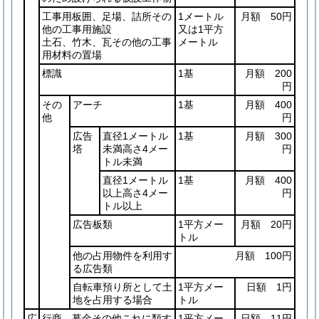
工事用板囲、足場、詰所その
1メートル
月額 50円
他の工事用施設
又は1平方
土石、竹木、瓦その他の工事
メートル
用材料の置場
標識
1基
月額 200
円
その
アーチ
1基
月額 400
他
円
広告
直径1メートル
1基
月額 300
塔
未満高さ4メー
円
トル未満
直径1メートル
1基
月額 400
以上高さ4メー
円
トル以上
広告板類
1平方メー
月額 20円
トル
他の占用物件を利用す
月額 100円
る広告類
自転車預り所として土
1平方メー
日額 1円
地を占用する場合
トル
広
行商、募金その他これに類す
1平方メー
日額 11円