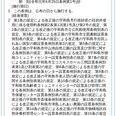
附
則
(令和元年6月25日
条例第1号)
抄
(施行期日)
1
この条例は、公布の日から施行する。
(経過措置)
2
第1条の規定による改正後の宇和島市行政財産の目的外使
用に係る使用料条例第2条第1項第1号及び第2号の規定、第
2条の規定による改正後の宇和島市立公民館使用条例別表の
規定、第3条の規定による改正後の宇和島市立図書館設置条
例別表の規定、第4条の規定による改正後の宇和島市吉田ふ
れあい国安の郷設置条例別表第2の規定、第5条の規定によ
る改正後の宇和島市中山池自然公園の設置及び管理に関す
る条例別表の規定、第6条の規定による改正後の宇和島市畑
地コミュニティセンター設置条例別表の規定、第7条の規定
による改正後の宇和島市立コスモスホール三間設置条例別
表第1及び別表第2の規定、第8条の規定による改正後の宇
和島市三間基幹集落センター設置条例別表の規定、第9条の
規定による改正後の宇和島市老人憩の家の設置及び管理に
関する条例別表第2の規定、第10条の規定による改正後の
宇和島市高齢者コミュニティセンターの設置及び管理に関
する条例別表の規定、第11条の規定による改正後の宇和島
市保健センター設置条例別表の規定、第12条の規定による
改正後の宇和島市斎場条例別表第2の規定、第13条の規定
による改正後の宇和島市津島ふれあい農園の設置条例別表
の規定、第14条の規定による改正後の宇和島市御槇地区自
然休養村管理センター設置条例別表の規定、第15条の規定