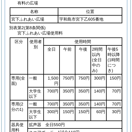
有料の広場
名称
位置
宮下ふれあい広場
宇和島市宮下乙605番地
別表第2
(第8条関係)
宮下ふれあい広場使用料
区分
使用者
使用時間
別
全日
午前
午後
2時間
午後5
以内
時以降
(全日
(1時間
中の
につ
み)
き)
専用
(全
一般
1,500
750円
750円
300円
150円
面)
円
大学生
700円
350円
350円
140円
70円
以下
専用
(2
一般
700円
350円
350円
140円
70円
分の1)
大学生
300円
150円
150円
60円
30円
以下
器具使
拡声器 全日550円
用料