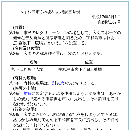
○宇和島市ふれあい広場設置条例
平成17年8月1日
条例第187号
(設置)
第1条
市民のレクリェーションの場として、広くスポーツの
健全な普及発展と健康増進を図るため、宇和島市ふれあい
広場
(以下「広場」という。)
を設置する。
(名称及び位置)
第2条
広場の名称及び位置は、次のとおりとする。
名称
位置
宮下ふれあい広場
宇和島市宮下乙605番地
(有料の広場)
第3条
有料の広場は、
別表第1
のとおりとする。
(許可の申請)
第4条
前条
に規定する広場を使用しようとする者は、あらか
じめ規則で定める申請書を市長に提出し、その許可を受け
なければならない。
(行為の制限)
第5条
広場において、次に掲げる行為をしようとする者は、
あらかじめ規則で定める申請書を市長に提出し、その許可
を受けなければならない。