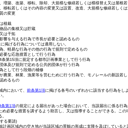
、増築、改築、移転、除却、大規模な修繕若しくは模様替え又は屋根若
、移転若しくはその内容の変更又は設置、改造、大規模な修繕若しくは
質の変更
は植栽
物品の集積又は貯蔵
又は干拓
影響を与える行為で市長が必要と認めるもの
次に掲げる行為については適用しない。
為、軽易な行為その他の行為で規則で定めるもの
必要な応急措置として行う行為
4条第15項に規定する都市計画事業として行う行為
団体及び規則で定める公共的団体が行う行為
為として行う段畑の補修
が農業、林業、漁業等を営むために行う行為で、モノレールの新設若し
認めるもの
域内において、
前条第1項
に掲げる各号のいずれかに該当する行為をし
い。
9条第1項
の規定による届出があった場合において、当該届出に係る行為
ため必要な措置を講ずるよう助言し、又は指導することができる。
この
る。
する要請)
観計画区域内の空き地が当該区域の景観の形成に支障を及ぼしていると