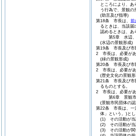
ところにより、あ
う行為で、景観の
(助言及び指導)
第18条
市長は、
前
るときは、当該届
認めるときは、あ
第5章
水辺
(水辺の景観形成)
第19条
市長及び市
2
市長は、必要が
(緑の景観形成)
第20条
市長及び市
2
市長は、必要が
(歴史文化の景観形
第21条
市長及び市
るものとする。
2
市長は、必要が
第6章
景観
(景観市民団体の認
第22条
市長は、一
体」という。)
とし
(1)
その活動が当
(2)
その活動が当
(3)
その活動が関
(4)
当該団体の規