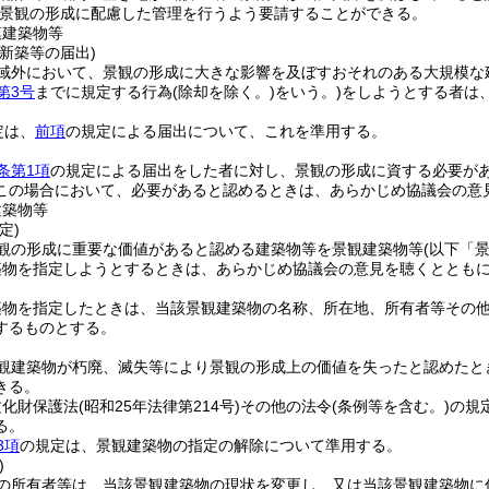
景観の形成に配慮した管理を行うよう要請することができる。
模建築物等
新築等の届出)
域外において、景観の形成に大きな影響を及ぼすおそれのある大規模な
第3号
までに規定する行為
(除却を除く。)
をいう。)
をしようとする者は
。
定は、
前項
の規定による届出について、これを準用する。
条第1項
の規定による届出をした者に対し、景観の形成に資する必要が
この場合において、必要があると認めるときは、あらかじめ協議会の意
建築物等
定)
観の形成に重要な価値があると認める建築物等を景観建築物等
(以下「
築物を指定しようとするときは、あらかじめ協議会の意見を聴くととも
築物を指定したときは、当該景観建築物の名称、所在地、所有者等その
するものとする。
観建築物が朽廃、滅失等により景観の形成上の価値を失ったと認めたと
きる。
文化財保護法
(昭和25年法律第214号)
その他の法令
(条例等を含む。)
の規
る。
3項
の規定は、景観建築物の指定の解除について準用する。
)
の所有者等は、当該景観建築物の現状を変更し、又は当該景観建築物に