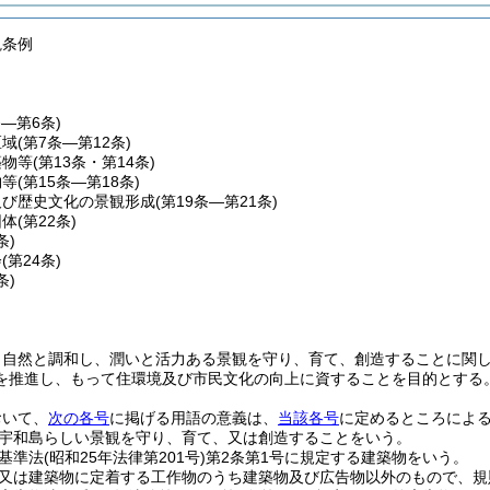
観条例
条―第6条)
区域
(第7条―第12条)
築物等
(第13条・第14条)
物等
(第15条―第18条)
及び歴史文化の景観形成
(第19条―第21条)
団体
(第22条)
条)
会
(第24条)
条)
、自然と調和し、潤いと活力ある景観を守り、育て、創造することに関
を推進し、もって住環境及び市民文化の向上に資することを目的とする
おいて、
次の各号
に掲げる用語の意義は、
当該各号
に定めるところによ
宇和島らしい景観を守り、育て、又は創造することをいう。
基準法
(昭和25年法律第201号)
第2条第1号に規定する建築物をいう。
又は建築物に定着する工作物のうち建築物及び広告物以外のもので、規