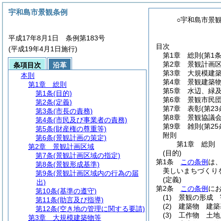
宇和島市景観条例
○宇和島市景
平成17年8月1日 条例第183号
目次
(平成19年4月1日施行)
第1章
総則
(第1
第2章
景観計画
条項目次
沿革
第3章
大規模建
本則
第4章
景観建築
第1章
総則
第5章
水辺、緑
第1条
(目的)
第6章
景観市民
第2条
(定義)
第7章
表彰
(第23
第3条
(市長の責務)
第8章
景観協議
第4条
(市民及び事業者の責務)
第9章
雑則
(第25
第5条
(財産権の尊重等)
附則
第6条
(景観計画の策定)
第1章
総則
第2章
景観計画区域
(目的)
第7条
(景観計画区域の指定)
第1条
この条例
は
第8条
(景観形成基準)
美しいまちづくり
第9条
(景観計画区域内の行為の届
(定義)
出)
第2条
この条例
に
第10条
(基準の遵守)
(1)
景観の形成 
第11条
(助言及び指導)
(2)
建築物 建築
第12条
(空き地の管理に関する要請)
(3)
工作物 土地
第3章
大規模建築物等