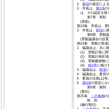
2
前項
の規定によ
3
市長は、
第1項
の
は、その認定を取
第7章
表彰
(表彰)
第23条
市長は、景
2
市長は、
前項
に
第8章
景観
(景観協議会の設置
第24条
景観の形成
2
協議会は、次に
(1)
景観計画に関
(2)
景観計画区域
(3)
景観建築物に
(4)
前3号
に掲げ
3
協議会は、
前項
4
協議会は、委員1
5
委員の任期は2年
6
第4項
の規定にか
第9章
雑則
(委任)
第25条
この条例
の
附
則
(施行期日)