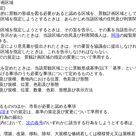
計画区域
定)
点的に景観の形成を図る必要があると認める区域を、景観計画区域とし
画区域を指定しようとするときは、あらかじめ当該区域の住民及び利害
画区域を指定しようとするときは、その旨を告示し、その案を当該告示の
る告示があったときは、当該区域の住民及び利害関係人は、
同項
の縦覧
きる。
規定により意見書が提出されたときは、その要旨を協議会に提出しなけ
画区域を指定したときは、これを告示しなければならない。
での規定は、景観計画区域の指定の変更について準用する。
域を定めたときは、当該景観区域ごとに景観形成基準
(以下「基準」とい
掲げる事項のうち必要な事項について定めるものとする。
及び規模、敷地内における位置、色彩及び形態
及び規模、位置、色彩及び形態
及び規模、位置、数量、色彩、形態及び表示方法
るもののほか、市長が必要と認める事項
6項
までの規定は、基準の策定及び変更について準用する。
行為の届出)
域内において、
次の各号
のいずれかに該当する行為をしようとする者は
。
、増築、改築、移転、除却、大規模な修繕若しくは模様替え又は屋根若