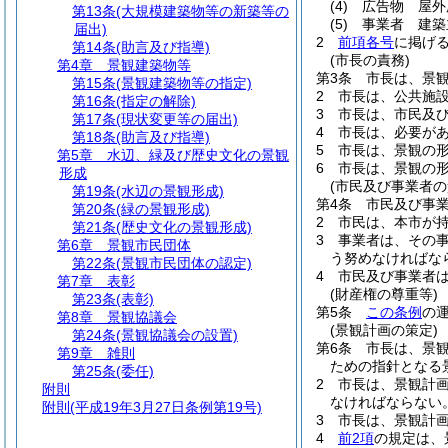
(4)
広告物 屋外
第13条
(大規模建築物等の新築等の
(5)
事業者 建築
届出)
2
前項各号
に掲げ
第14条
(助言及び指導)
(市長の責務)
第4章
景観建築物等
第3条
市長は、景
第15条
(景観建築物等の指定)
2
市長は、公共施
第16条
(指定の解除)
3
市長は、市民及
第17条
(現状変更等の届出)
4
市長は、必要が
第18条
(助言及び指導)
5
市長は、景観の
第5章
水辺、緑及び歴史文化の景観
6
市長は、景観の
形成
(市民及び事業者の
第19条
(水辺の景観形成)
第4条
市民及び事
第20条
(緑の景観形成)
2
市民は、本市が
第21条
(歴史文化の景観形成)
3
事業者は、その
第6章
景観市民団体
う努めなければな
第22条
(景観市民団体の認定)
4
市民及び事業者
第7章
表彰
(財産権の尊重等)
第23条
(表彰)
第5条
この条例
の
第8章
景観協議会
(景観計画の策定)
第24条
(景観協議会の設置)
第6条
市長は、景
第9章
雑則
ための指針となる
第25条
(委任)
2
市長は、景観計
附則
なければならない
附則
(平成19年3月27日条例第19号)
3
市長は、景観計
4
前2項
の規定は、