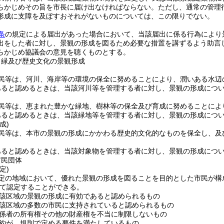
らかじめその旨を市長に届け出なければならない。
ただし、通常の管理
形成に支障を及ぼすおそれがないものについては、この限りでない。
条
の規定による届出があった場合において、当該届出に係る行為により
出をした者に対し、景観の形成を図るため必要な措置を講ずるよう助言
らかじめ協議会の意見を聴くものとする。
、緑及び歴史文化の景観形成
民等は、河川、海岸等の環境の保全に努めることにより、潤いある水辺
あると認めるときは、当該河川等を管理する者に対し、景観の形成につ
民等は、恵まれた豊かな緑地、樹林等の保全及び育成に努めることによ
あると認めるときは、当該緑地等を管理する者に対し、景観の形成につ
成)
民等は、本市の景観の形成にかかわる歴史的文化的なものを保全し、及
あると認めるときは、当該対象物を管理する者に対し、景観の形成につ
市民団体
定)
定の地域において、優れた景観の形成を図ることを目的とした市民が構
て認定することができる。
該区域の景観の形成に有効であると認められるもの
該区域の多数の市民に支持されていると認められるもの
係者の所有権その他の財産権を不当に制限しないもの
約が、規則で定める要件を満たしているもの