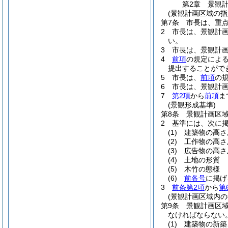
第2章
景観
(景観計画区域の指
第7条
市長は、重
2
市長は、景観計
い。
3
市長は、景観計
4
前項
の規定によ
提出することがで
5
市長は、
前項
の
6
市長は、景観計
7
第2項
から
前項
ま
(景観形成基準)
第8条
景観計画区
2
基準には、次に
(1)
建築物の高さ
(2)
工作物の高さ
(3)
広告物の高さ
(4)
土地の形質
(5)
木竹の態様
(6)
前各号
に掲げ
3
前条第2項
から
第
(景観計画区域内の
第9条
景観計画区
なければならない
(1)
建築物の新築