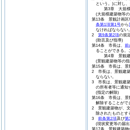
という。)
に対し、
第3章
大規
(大規模建築物等の
第13条
景観計画区
条第1項第1号
から
なければならない
2
第9条第2項
の規
(助言及び指導)
第14条
市長は、
前
ることができる。
第4章
景観
(景観建築物等の指
第15条
市長は、景
2
市長は、景観建
ならない。
3
市長は、景観建
の所有者等に通知
(指定の解除)
第16条
市長は、景
解除することがで
2
景観建築物が、
除されたものとす
3
前条第2項
及び
第
(現状変更等の届出
第17条
景観建築物