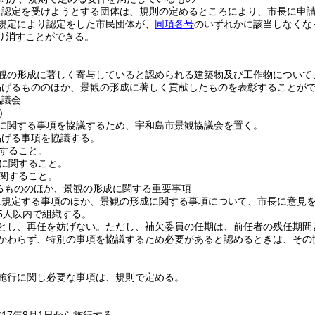
る認定を受けようとする団体は、規則の定めるところにより、市長に申
規定により認定をした市民団体が、
同項各号
のいずれかに該当しなくな
り消すことができる。
観の形成に著しく寄与していると認められる建築物及び工作物について
掲げるもののほか、景観の形成に著しく貢献したものを表彰することが
協議会
)
に関する事項を協議するため、宇和島市景観協議会を置く。
掲げる事項を協議する。
すること。
に関すること。
関すること。
るもののほか、景観の形成に関する重要事項
に規定する事項のほか、景観の形成に関する事項について、市長に意見
5人以内で組織する。
とし、再任を妨げない。
ただし、補欠委員の任期は、前任者の残任期間
かわらず、特別の事項を協議するため必要があると認めるときは、その
施行に関し必要な事項は、規則で定める。