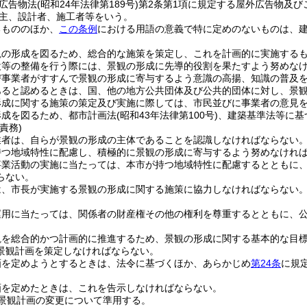
広告物法
(昭和24年法律第189号)
第2条第1項に規定する屋外広告物及び
主、設計者、施工者等をいう。
るもののほか、
この条例
における用語の意義で特に定めのないものは、
観の形成を図るため、総合的な施策を策定し、これを計画的に実施する
設等の整備を行う際には、景観の形成に先導的役割を果たすよう努めな
び事業者がすすんで景観の形成に寄与するよう意識の高揚、知識の普及
あると認めるときは、国、他の地方公共団体及び公共的団体に対し、景
形成に関する施策の策定及び実施に際しては、市民並びに事業者の意見
形成を図るため、都市計画法
(昭和43年法律第100号)
、建築基準法等に基
責務)
業者は、自らが景観の形成の主体であることを認識しなければならない
持つ地域特性に配慮し、積極的に景観の形成に寄与するよう努めなけれ
事業活動の実施に当たっては、本市が持つ地域特性に配慮するとともに
らない。
は、市長が実施する景観の形成に関する施策に協力しなければならない
運用に当たっては、関係者の財産権その他の権利を尊重するとともに、
観を総合的かつ計画的に推進するため、景観の形成に関する基本的な目
景観計画を策定しなければならない。
画を定めようとするときは、法令に基づくほか、あらかじめ
第24条
に規
。
画を定めたときは、これを告示しなければならない。
景観計画の変更について準用する。