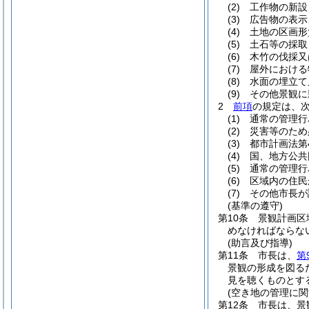
(2)
工作物の新設
(3)
広告物の表示
(4)
土地の区画形
(5)
土石等の採取
(6)
木竹の伐採又
(7)
屋外における
(8)
水面の埋立て
(9)
その他景観に
2
前項
の規定は、
(1)
通常の管理行
(2)
災害等のため
(3)
都市計画法第
(4)
国、地方公共
(5)
通常の管理行
(6)
区域内の住民
(7)
その他市長が
(基準の遵守)
第10条
景観計画区
めなければならな
(助言及び指導)
第11条
市長は、
第
景観の形成を図る
見を聴くものとす
(空き地の管理に関
第12条
市長は、景