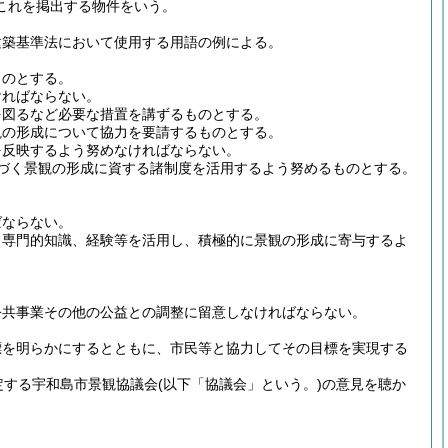
これを掲出する物件をいう。
建築基準法において使用する用語の例による。
ものとする。
ければならない。
を図るなど必要な措置を講ずるものとする。
観の形成について協力を要請するものとする。
を反映するよう努めなければならない。
づく景観の形成に資する諸制度を活用するよう努めるものとする。
。
ばならない。
、専門的知識、経験等を活用し、積極的に景観の形成に寄与するよ
。
公共事業その他の公益との調整に留意しなければならない。
標を明らかにするとともに、市民等と協力してその目標を実現する
定する宇和島市景観協議会
(以下「協議会」という。)
の意見を聴か