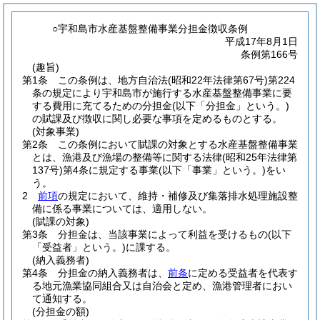
○宇和島市水産基盤整備事業分担金徴収条例
平成17年8月1日
条例第166号
(趣旨)
第1条
この条例は、地方自治法
(昭和22年法律第67号)
第224
条の規定により宇和島市が施行する水産基盤整備事業に要
する費用に充てるための分担金
(以下「分担金」という。)
の賦課及び徴収に関し必要な事項を定めるものとする。
(対象事業)
第2条
この条例において賦課の対象とする水産基盤整備事業
とは、漁港及び漁場の整備等に関する法律
(昭和25年法律第
137号)
第4条に規定する事業
(以下「事業」という。)
をい
う。
2
前項
の規定において、維持・補修及び集落排水処理施設整
備に係る事業については、適用しない。
(賦課の対象)
第3条
分担金は、当該事業によって利益を受けるもの
(以下
「受益者」という。)
に課する。
(納入義務者)
第4条
分担金の納入義務者は、
前条
に定める受益者を代表す
る地元漁業協同組合又は自治会と定め、漁港管理者におい
て通知する。
(分担金の額)