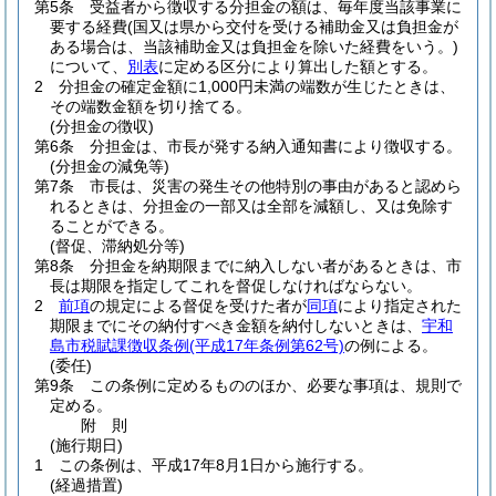
第5条
受益者から徴収する分担金の額は、毎年度当該事業に
要する経費
(国又は県から交付を受ける補助金又は負担金が
ある場合は、当該補助金又は負担金を除いた経費をいう。)
について、
別表
に定める区分により算出した額とする。
2
分担金の確定金額に1,000円未満の端数が生じたときは、
その端数金額を切り捨てる。
(分担金の徴収)
第6条
分担金は、市長が発する納入通知書により徴収する。
(分担金の減免等)
第7条
市長は、災害の発生その他特別の事由があると認めら
れるときは、分担金の一部又は全部を減額し、又は免除す
ることができる。
(督促、滞納処分等)
第8条
分担金を納期限までに納入しない者があるときは、市
長は期限を指定してこれを督促しなければならない。
2
前項
の規定による督促を受けた者が
同項
により指定された
期限までにその納付すべき金額を納付しないときは、
宇和
島市税賦課徴収条例
(平成17年条例第62号)
の例による。
(委任)
第9条
この条例に定めるもののほか、必要な事項は、規則で
定める。
附
則
(施行期日)
1
この条例は、平成17年8月1日から施行する。
(経過措置)