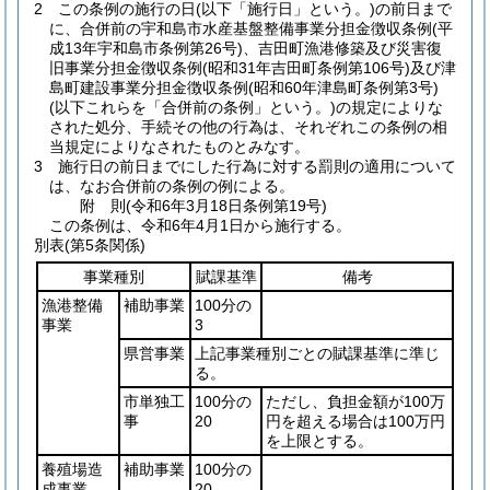
2
この条例の施行の日
(以下「施行日」という。)
の前日まで
に、合併前の宇和島市水産基盤整備事業分担金徴収条例
(平
成13年宇和島市条例第26号)
、吉田町漁港修築及び災害復
旧事業分担金徴収条例
(昭和31年吉田町条例第106号)
及び津
島町建設事業分担金徴収条例
(昭和60年津島町条例第3号)
(以下これらを「合併前の条例」という。)
の規定によりな
された処分、手続その他の行為は、それぞれこの条例の相
当規定によりなされたものとみなす。
3
施行日の前日までにした行為に対する罰則の適用について
は、なお合併前の条例の例による。
附
則
(令和6年3月18日
条例第19号)
この条例は、令和6年4月1日から施行する。
別表
(第5条関係)
事業種別
賦課基準
備考
漁港整備
補助事業
100分の
事業
3
県営事業
上記事業種別ごとの賦課基準に準じ
る。
市単独工
100分の
ただし、負担金額が100万
事
20
円を超える場合は100万円
を上限とする。
養殖場造
補助事業
100分の
成事業
20