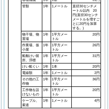
管類
1年
1メートル
直径30センチメ
ートル以内 20
円
(直径30センチ
メートルを増すご
とに20円を加算
する。)
物干場、物
1年
1平方メー
20円
置場
トル
作業場、仮
1年
1平方メー
26円
小屋
トル
船舶けい留
1年
1平方メー
31円
所、浮標
トル
けい船くい
1年
1本
20円
電線類
1年
1メートル
2円
その他の工
1年
1平方メー
36円
作物
トル
工作物を設
1年
1平方メー
20円
けないもの
トル
ケーブル、
1年
1メートル
4円
索道