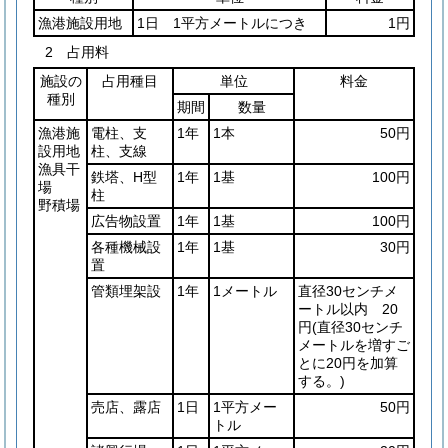
漁港施設用地
1日 1平方メートルにつき
1円
2 占用料
施設の
占用種目
単位
料金
種別
期間
数量
漁港施
電柱、支
1年
1本
50円
設用地
柱、支線
漁具干
鉄塔、H型
1年
1基
100円
場
柱
野積場
広告物設置
1年
1基
100円
各種機械設
1年
1基
30円
置
管類埋架設
1年
1メートル
直径30センチメ
ートル以内 20
円
(直径30センチ
メートルを増すご
とに20円を加算
する。)
売店、露店
1日
1平方メー
50円
トル