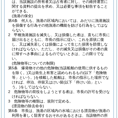
は、当該施設の所有者又は占有者に対し、その維持運営に
関する資料の提出を求め、又は必要な事項を勧告すること
ができる。
(漁港の保全)
第4条
何人も、漁港の区域内においては、みだりに漁港施設
を損傷する行為その他漁港の機能を妨げる行為をしてはな
らない。
2
甲種漁港施設を滅失し、又は損傷した者は、直ちに市長に
届け出るとともに、市長の指示に従い、これを原状に復
し、又は滅失若しくは損傷によって生じた損害を賠償しな
ければならない。
ただし、その滅失又は損傷がその者の責
に帰すべき事由によるものでないときは、この限りでな
い。
(危険物等についての制限)
第5条
爆発物その他の危険物
(当該船舶の使用に供するもの
を除く。)
又は衛生上有害と認められるもの
(以下「危険物
等」という。)
を積載した船舶は、市長の指示した場所でな
ければ、停泊、停留又はけい留
(以下「停けい泊」とい
う。)
をしてはならない。
2
危険物等の荷役をしようとする者は、市長の許可を受けな
ければならない。
3
危険物等の種類は、規則で定める。
(漂流物の除去命令)
第6条
市長は、漁港の区域内の水域における漂流物が漁港の
利用を著しく阻害するおそれがあるときは、当該物件の所