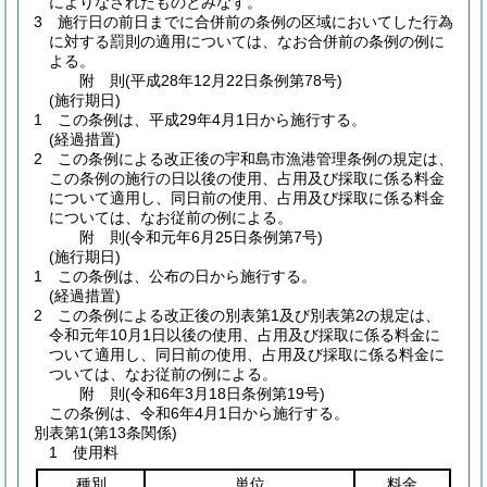
によりなされたものとみなす。
3
施行日の前日までに合併前の条例の区域においてした行為
に対する罰則の適用については、なお合併前の条例の例に
よる。
附
則
(平成28年12月22日
条例第78号)
(施行期日)
1
この条例は、平成29年4月1日から施行する。
(経過措置)
2
この条例による改正後の宇和島市漁港管理条例の規定は、
この条例の施行の日以後の使用、占用及び採取に係る料金
について適用し、同日前の使用、占用及び採取に係る料金
については、なお従前の例による。
附
則
(令和元年6月25日
条例第7号)
(施行期日)
1
この条例は、公布の日から施行する。
(経過措置)
2
この条例による改正後の別表第1及び別表第2の規定は、
令和元年10月1日以後の使用、占用及び採取に係る料金に
ついて適用し、同日前の使用、占用及び採取に係る料金に
ついては、なお従前の例による。
附
則
(令和6年3月18日
条例第19号)
この条例は、令和6年4月1日から施行する。
別表第1
(第13条関係)
1 使用料
種別
単位
料金