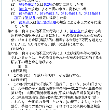
下の過料に処する。
(1)
第5条第1項
又は
第2項
の規定に違反した者
(2)
第6条
の規定による市長の命令に従わない者
(3)
第7条第3項
、
第9条第1項
、
第10条第1項
、
第11条第1
項
又は
第12条
の規定に違反した者
(4)
第16条
又は
第17条第1項
の規定による市長の命令に違
反した者
第21条
偽りその他不正の行為により、
第13条
に規定する利
用料等の徴収を免れた者に対し、その徴収を免れた金額の5
倍に相当する金額
(当該5倍に相当する金額が5万円を超えな
いときは、5万円とする。)
以下の過料に処する。
(過怠金)
第22条
偽りその他不正の行為により土砂採取料等の徴収を
免れた者からは、その徴収を免れた金額の5倍に相当する金
額以下の過怠金を徴収する。
附
則
(施行期日)
1
この条例は、平成17年8月1日から施行する。
(経過措置)
2
この条例の施行の日
(以下「施行日」という。)
の前日まで
に、合併前の宇和島市漁港管理条例
(平成12年宇和島市条例
第13号)
、吉田町漁港管理条例
(平成13年吉田町条例第7号)
又は津島町漁港管理条例
(平成13年津島町条例第9号)
(以下
これらを「合併前の条例」という。)
の規定によりなされた
処分、手続その他の行為は、それぞれこの条例の相当規定