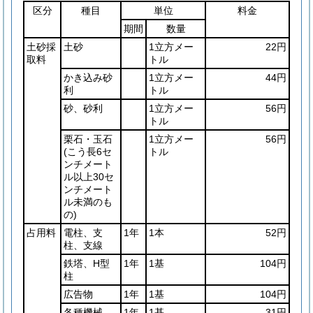
区分
種目
単位
料金
期間
数量
土砂採
土砂
1立方メー
22円
取料
トル
かき込み砂
1立方メー
44円
利
トル
砂、砂利
1立方メー
56円
トル
栗石・玉石
1立方メー
56円
(こう長6セ
トル
ンチメート
ル以上30セ
ンチメート
ル未満のも
の)
占用料
電柱、支
1年
1本
52円
柱、支線
鉄塔、H型
1年
1基
104円
柱
広告物
1年
1基
104円
各種機械
1年
1基
31円