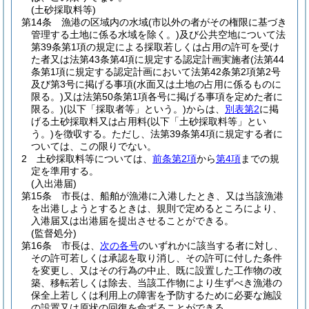
(土砂採取料等)
第14条
漁港の区域内の水域
(市以外の者がその権限に基づき
管理する土地に係る水域を除く。)
及び公共空地について法
第39条第1項の規定による採取若しくは占用の許可を受け
た者又は法第43条第4項に規定する認定計画実施者
(法第44
条第1項に規定する認定計画において法第42条第2項第2号
及び第3号に掲げる事項
(水面又は土地の占用に係るものに
限る。)
又は法第50条第1項各号に掲げる事項を定めた者に
限る。)
(以下「採取者等」という。)
からは、
別表第2
に掲
げる土砂採取料又は占用料
(以下「土砂採取料等」とい
う。)
を徴収する。
ただし、法第39条第4項に規定する者に
ついては、この限りでない。
2
土砂採取料等については、
前条第2項
から
第4項
までの規
定を準用する。
(入出港届)
第15条
市長は、船舶が漁港に入港したとき、又は当該漁港
を出港しようとするときは、規則で定めるところにより、
入港届又は出港届を提出させることができる。
(監督処分)
第16条
市長は、
次の各号
のいずれかに該当する者に対し、
その許可若しくは承認を取り消し、その許可に付した条件
を変更し、又はその行為の中止、既に設置した工作物の改
築、移転若しくは除去、当該工作物により生ずべき漁港の
保全上若しくは利用上の障害を予防するために必要な施設
の設置又は原状の回復を命ずることができる。