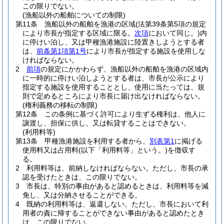
この限りでない。
(漁船以外の船舶についての制限)
第11条
漁船以外の船舶を漁港の区域
(法第39条第5項の規定
により市長が指定する区域に限る。
次項
において同じ。)
内
に停けい泊し、又は甲種漁港施設に陸置きしようとする者
は、
前条第1項第1号
により市長が指定する施設を使用しな
ければならない。
2
前項
の規定にかかわらず、漁船以外の船舶を漁港の区域内
に一時的に停けい泊しようとする者は、市長が公示により
指定する施設を使用することとし、使用に当たっては、規
則で定めるところにより市長に届け出なければならない。
(権利義務の移転の制限)
第12条
この条例に基づく許可により生ずる権利は、他人に
譲渡し、担保に供し、又は転貸することはできない。
(利用料等)
第13条
甲種漁港施設を利用する者から、
別表第1
に掲げる
使用料又は占用料
(以下「利用料等」という。)
を徴収す
る。
2
利用料等は、前納しなければならない。
ただし、市長の承
認を受けたときは、この限りでない。
3
市長は、特別の事由があると認めるときは、利用料等を減
免し、又は分納させることができる。
4
既納の利用料等は、返還しない。
ただし、市長において利
用者の責に帰することができない事由があると認めたとき
は、この限りでない。