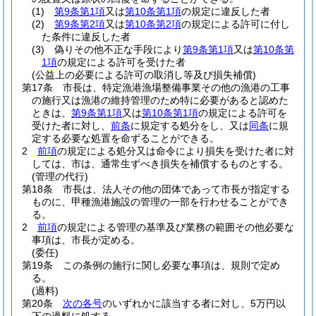
(1)
第9条第1項
又は
第10条第1項
の規定に違反した者
(2)
第9条第2項
又は
第10条第2項
の規定による許可に付し
た条件に違反した者
(3)
偽りその他不正な手段により
第9条第1項
又は
第10条第
1項
の規定による許可を受けた者
(公益上の必要による許可の取消し等及び損失補償)
第17条
市長は、特定漁港漁場整備事業その他の漁港の工事
の施行又は漁港の維持管理のため特に必要があると認めた
ときは、
第9条第1項
又は
第10条第1項
の規定による許可を
受けた者に対し、
前条
に規定する処分をし、又は
同条
に規
定する必要な処置を命ずることができる。
2
前項
の規定による処分又は命令により損失を受けた者に対
しては、市は、通常生ずべき損失を補償するものとする。
(管理の代行)
第18条
市長は、法人その他の団体であって市長が指定する
ものに、甲種漁港施設の管理の一部を行わせることができ
る。
2
前項
の規定による管理の基準及び業務の範囲その他必要な
事項は、市長が定める。
(委任)
第19条
この条例の施行に関し必要な事項は、規則で定め
る。
(過料)
第20条
次の各号
のいずれかに該当する者に対し、5万円以