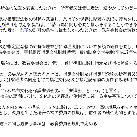
の所在の位置を変更したときは、所有者又は管理者は、速やかにその旨
及び指定記念物の現状を変更し、又はその保存に影響を及ぼす行為をし
項
の許可を与える場合は、当該行為に関し必要な指示をすることができ
けた者が、
前項
の許可の条件に従わなかったときは、教育委員会は現状
。
)
及び指定記念物の維持管理並びに修理復旧について多額の経費を要し、
育委員会は、宇和島市指定文化財維持管理費補助金交付要綱
(平成17年告
う場合には、教育委員会は、管理、修理復旧に関し指示及び指揮監督す
は、必要があると認めるときは、指定文化財及び指定記念物の所有者又
しくは管理者の同意を得て指定文化財及び指定記念物の所在する場所に
)
に宇和島市文化財保護審議会
(以下「審議会」という。)
を置く。
委員会の諮問に応じ、文化財の保存及び活用等に関する重要事項につい
12人以内をもって構成し、文化に関し、広く、かつ、高い識見を有する
年とし、欠員を生じた場合の補欠委員の任期は、前任者の残任期間とする
施行に関し必要な事項は、教育委員会規則で定める。