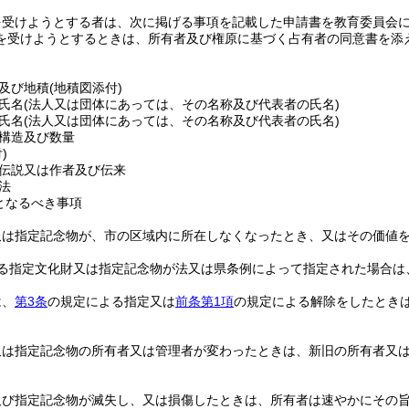
を受けようとする者は、次に掲げる事項を記載した申請書を教育委員会
を受けようとするときは、所有者及び権原に基づく占有者の同意書を添
及び地積
(地積図添付)
氏名
(法人又は団体にあっては、その名称及び代表者の氏名)
氏名
(法人又は団体にあっては、その名称及び代表者の氏名)
構造及び数量
)
伝説又は作者及び伝来
法
となるべき事項
又は指定記念物が、市の区域内に所在しなくなったとき、又はその価値
る指定文化財又は指定記念物が法又は県条例によって指定された場合は
は、
第3条
の規定による指定又は
前条第1項
の規定による解除をしたとき
又は指定記念物の所有者又は管理者が変わったときは、新旧の所有者又
及び指定記念物が滅失し、又は損傷したときは、所有者は速やかにその