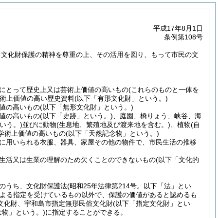
平成17年8月1日
条例第108号
、文化財保護の精神を尊重の上、その活用を図り、もって市民の文
にとって歴史上又は芸術上価値の高いもの
(これらのものと一体を
術上価値の高い歴史資料
(以下「有形文化財」という。)
値の高いもの
(以下「無形文化財」という。)
値の高いもの
(以下「史跡」という。)
、庭園、橋りょう、峡谷、海
いう。)
並びに動物
(生息地、繁殖地及び渡来地を含む。)
、植物
(自
学術上価値の高いもの
(以下「天然記念物」という。)
に用いられる衣服、器具、家屋その他の物件で、市民生活の推移
生活又は生業の理解のため欠くことのできないもの
(以下「文化的
のうち、文化財保護法
(昭和25年法律第214号。以下「法」とい
よる指定を受けているもの以外で、保護の価値があると認めるも
文化財、宇和島市指定無形民俗文化財
(以下「指定文化財」とい
念物」という。)
に指定することができる。