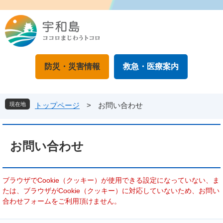
ペ
メ
ー
ニ
ジ
ュ
の
ー
先
を
頭
飛
防災・災害情報
救急・医療案内
で
ば
す
し
。
て
本
現在地
トップページ
>
お問い合わせ
文
へ
本
文
お問い合わせ
ブラウザでCookie（クッキー）が使用できる設定になっていない、ま
たは、ブラウザがCookie（クッキー）に対応していないため、お問い
合わせフォームをご利用頂けません。