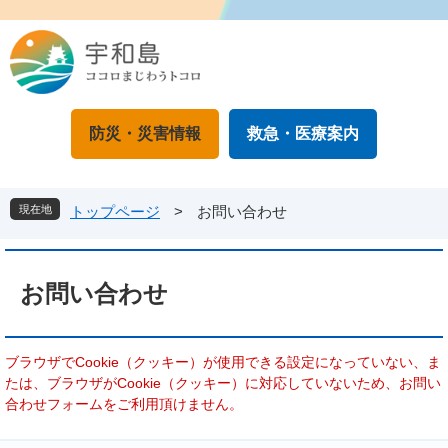
ペ
メ
ー
ニ
ジ
ュ
の
ー
先
を
頭
飛
防災・災害情報
救急・医療案内
で
ば
す
し
。
て
本
現在地
トップページ
>
お問い合わせ
文
へ
本
文
お問い合わせ
ブラウザでCookie（クッキー）が使用できる設定になっていない、ま
たは、ブラウザがCookie（クッキー）に対応していないため、お問い
合わせフォームをご利用頂けません。