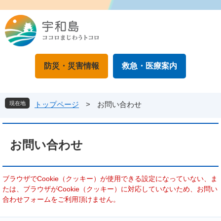
ペ
メ
ー
ニ
ジ
ュ
の
ー
先
を
頭
飛
防災・災害情報
救急・医療案内
で
ば
す
し
。
て
本
現在地
トップページ
>
お問い合わせ
文
へ
本
文
お問い合わせ
ブラウザでCookie（クッキー）が使用できる設定になっていない、ま
たは、ブラウザがCookie（クッキー）に対応していないため、お問い
合わせフォームをご利用頂けません。