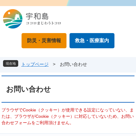
ペ
メ
ー
ニ
ジ
ュ
の
ー
先
を
頭
飛
防災・災害情報
救急・医療案内
で
ば
す
し
。
て
本
現在地
トップページ
>
お問い合わせ
文
へ
本
文
お問い合わせ
ブラウザでCookie（クッキー）が使用できる設定になっていない、ま
たは、ブラウザがCookie（クッキー）に対応していないため、お問い
合わせフォームをご利用頂けません。