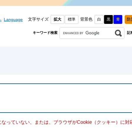
文字サイズ
背景色
へ
Language
拡大
標準
白
黒
青
防
キーワード検索
記
定になっていない、または、ブラウザがCookie（クッキー）