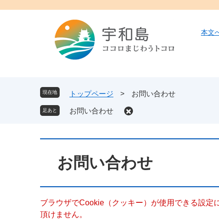
ペ
メ
ー
ニ
ジ
ュ
本文
の
ー
先
を
頭
飛
で
ば
す
し
現在地
トップページ
>
お問い合わせ
。
て
お問い合わせ
本
文
へ
本
文
お問い合わせ
ブラウザでCookie（クッキー）が使用できる設
頂けません。