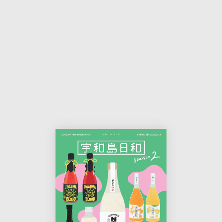
本
印
文
刷
用
ペ
ー
ジ