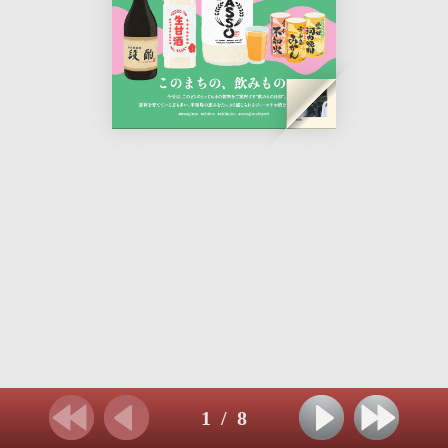
1
/
8